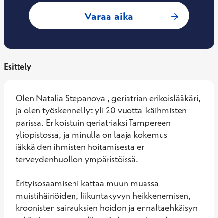
: Natalia Stepanova
Varaa aika
Esittely
Olen Natalia Stepanova , geriatrian erikoislääkäri, 
ja olen työskennellyt yli 20 vuotta ikäihmisten 
parissa. Erikoistuin geriatriaksi Tampereen 
yliopistossa, ja minulla on laaja kokemus 
iäkkäiden ihmisten hoitamisesta eri 
terveydenhuollon ympäristöissä. 

Erityisosaamiseni kattaa muun muassa 
muistihäiriöiden, liikuntakyvyn heikkenemisen, 
kroonisten sairauksien hoidon ja ennaltaehkäisyn 