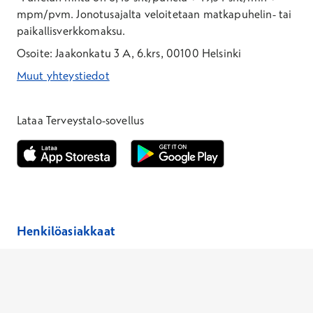
mpm/pvm.
Jonotusajalta veloitetaan matkapuhelin- tai
paikallisverkkomaksu.
Osoite: Jaakonkatu 3 A, 6.krs, 00100 Helsinki
Muut yhteystiedot
*Puhelun hinta on 8,35 snt/puhelu + 19,33 snt/min + mpm/pvm
*Puhelun hinta on matkapuhelinliittymästä 8,35 snt/puhelu + 
Lataa Terveystalo-sovellus
Avautuu uuteen ikkunaan
Avautuu uuteen ikkunaan
Henkilöasiakkaat
Hinnasto
Ajanvaraus