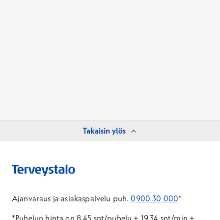
Takaisin ylös
Ajanvaraus ja asiakaspalvelu puh.
0900 30 000
*
*Puhelun hinta on 8,45 snt/puhelu + 19,34 snt/min +