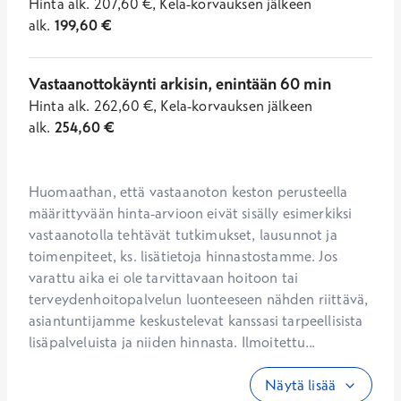
Hinta
alk.
207,60
€
,
Kela-korvauksen jälkeen
alk.
199,60
€
Vastaanottokäynti arkisin, enintään 60 min
Hinta
alk.
262,60
€
,
Kela-korvauksen jälkeen
alk.
254,60
€
Huomaathan, että vastaanoton keston perusteella 
määrittyvään hinta-arvioon eivät sisälly esimerkiksi 
vastaanotolla tehtävät tutkimukset, lausunnot ja 
toimenpiteet, ks. lisätietoja hinnastostamme. Jos 
varattu aika ei ole tarvittavaan hoitoon tai 
terveydenhoitopalvelun luonteeseen nähden riittävä, 
asiantuntijamme keskustelevat kanssasi tarpeellisista 
lisäpalveluista ja niiden hinnasta. Ilmoitettu...
Näytä lisää