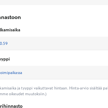
nnastoon
lkamisaika
yyppi
amisaika ja tyyppi vaikuttavat hintaan. Hinta-arvio sisältää pal
mme oikeudet muutoksiin.)
ärihinnasto