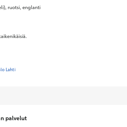
li), ruotsi, englanti
aikenikäisiä.
lo Lahti
an palvelut