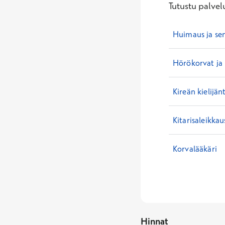
Tutustu palvelu
Huimaus ja se
Hörökorvat ja
Kireän kielijän
Kitarisaleikkau
Korvalääkäri
Hinnat