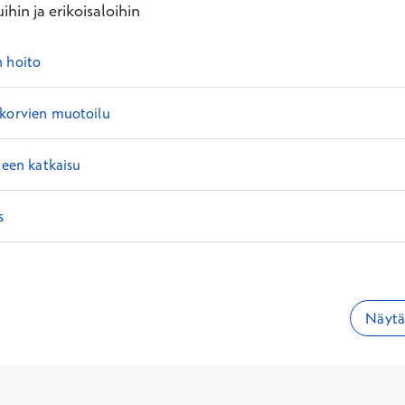
ihin ja erikoisaloihin
n hoito
 korvien muotoilu
teen katkaisu
s
Näytä 