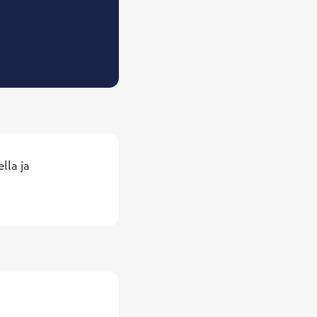
va-, nenä- ja kurkkutautien erikoislääkäri
la ja 