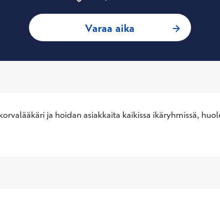
: Marit Starck, Kor
Varaa aika
rvalääkäri ja hoidan asiakkaita kaikissa ikäryhmissä, huolel