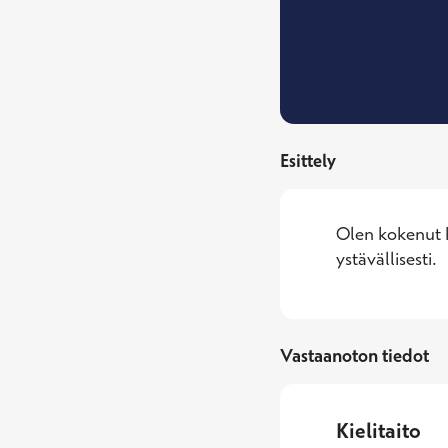
Esittely
Olen kokenut ko
ystävällisesti.
Vastaanoton tiedot
Kielitaito