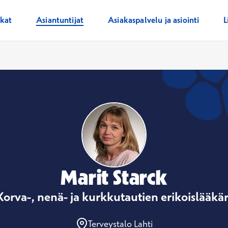
ikat
Asiantuntijat
Asiakaspalvelu ja asiointi
L
Marit Starck
Korva-, nenä- ja kurkkutautien erikoislääkär
Terveystalo Lahti