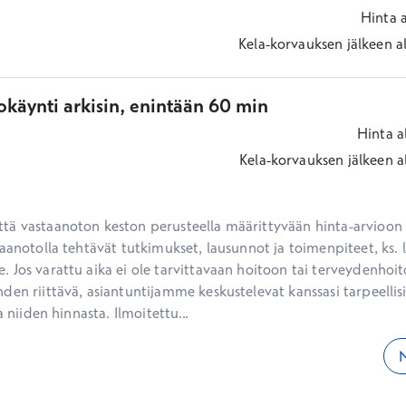
Hinta
Kela-korvauksen jälkeen
a
okäynti arkisin, enintään 60 min
Hinta
a
Kela-korvauksen jälkeen
a
ä vastaanoton keston perusteella määrittyvään hinta-arvioon ei
aanotolla tehtävät tutkimukset, lausunnot ja toimenpiteet, ks. li
 Jos varattu aika ei ole tarvittavaan hoitoon tai terveydenhoit
den riittävä, asiantuntijamme keskustelevat kanssasi tarpeellisi
a niiden hinnasta. Ilmoitettu...
N