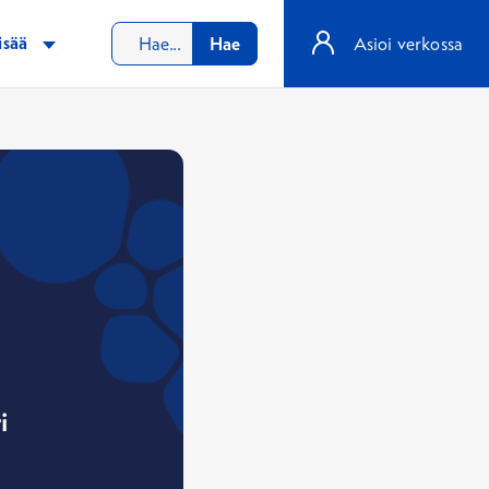
isää
Hae
Asioi verkossa
i