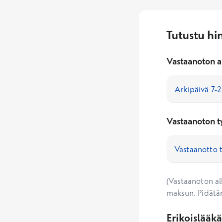
Tutustu hi
Vastaanoton a
Vastaanoton t
(Vastaanoton alk
maksun. Pidätä
Erikoislääk