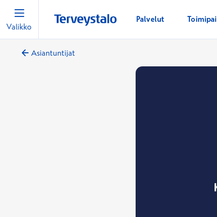
Palvelut
Toimipa
Valikko
Asiantuntijat