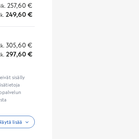
257,60
€
alk.
249,60
€
lk.
305,60
€
lk.
297,60
€
lk.
vät sisälly 
sätietoja 
opalvelun 
sta 
äytä lisää