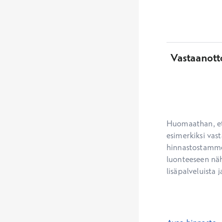
Vastaanott
Huomaathan, ett
esimerkiksi vast
hinnastostamme.
luonteeseen näh
lisäpalveluista j