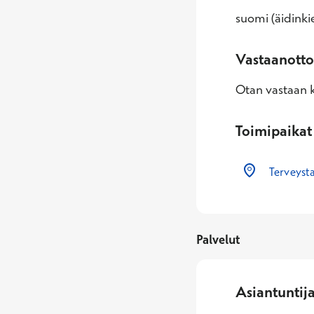
suomi (äidinkie
Vastaanotto
Otan vastaan k
Toimipaikat
Terveysta
Palvelut
Asiantuntij