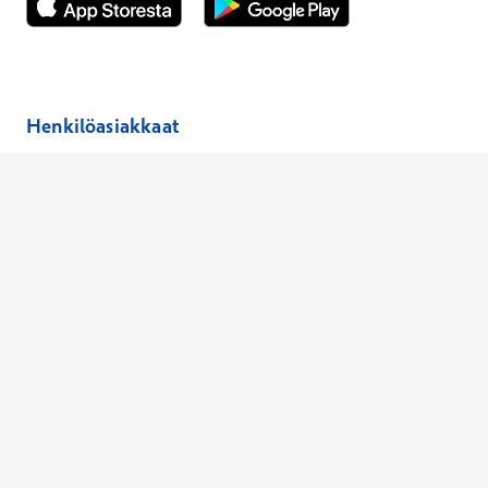
Avautuu uuteen ikkunaan
Avautuu uuteen ikkunaan
Henkilöasiakkaat
Hinnasto
Ajanvaraus
Toimipaikat
Asiantuntijat
Anna palautetta