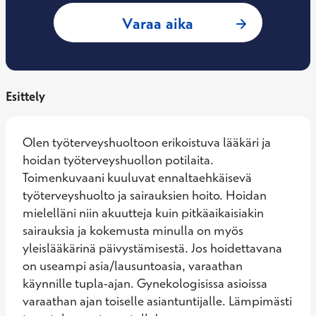
: Jenna Sundström,
Varaa aika
Esittely
Olen työterveyshuoltoon erikoistuva lääkäri ja 
hoidan työterveyshuollon potilaita. 
Toimenkuvaani kuuluvat ennaltaehkäisevä 
työterveyshuolto ja sairauksien hoito. Hoidan 
mielelläni niin akuutteja kuin pitkäaikaisiakin 
sairauksia ja kokemusta minulla on myös 
yleislääkärinä päivystämisestä. Jos hoidettavana 
on useampi asia/lausuntoasia, varaathan 
käynnille tupla-ajan. Gynekologisissa asioissa 
varaathan ajan toiselle asiantuntijalle. Lämpimästi 