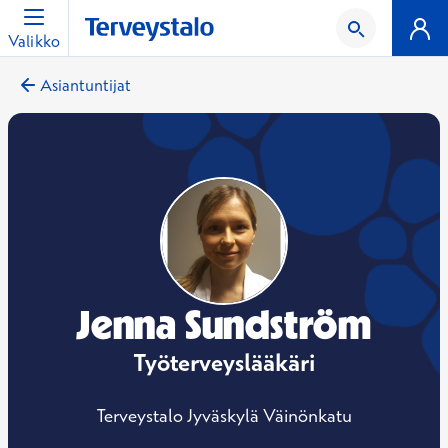
Valikko
Asiantuntijat
Jenna Sundström
Työterveyslääkäri
Terveystalo Jyväskylä Väinönkatu