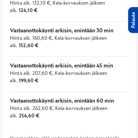
Hinta
alk.
132,10
€
,
Kela-korvauksen jälkeen
alk.
124,10
€
Palaute
Vastaanottokäynti arkisin, enintään 30 min
Hinta
alk.
160,60
€
,
Kela-korvauksen jälkeen
alk.
152,60
€
Vastaanottokäynti arkisin, enintään 45 min
Hinta
alk.
207,60
€
,
Kela-korvauksen jälkeen
alk.
199,60
€
Vastaanottokäynti arkisin, enintään 60 min
Hinta
alk.
262,60
€
,
Kela-korvauksen jälkeen
alk.
254,60
€
Huomaathan, että vastaanoton keston perusteella 