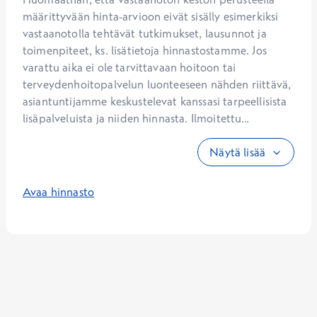
määrittyvään hinta-arvioon eivät sisälly esimerkiksi 
vastaanotolla tehtävät tutkimukset, lausunnot ja 
toimenpiteet, ks. lisätietoja hinnastostamme. Jos 
varattu aika ei ole tarvittavaan hoitoon tai 
terveydenhoitopalvelun luonteeseen nähden riittävä, 
asiantuntijamme keskustelevat kanssasi tarpeellisista 
lisäpalveluista ja niiden hinnasta. Ilmoitettu...
Näytä lisää
Avaa hinnasto