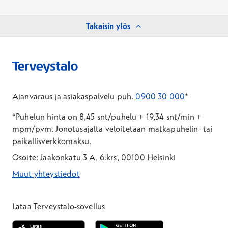
Takaisin ylös
Ajanvaraus ja asiakaspalvelu puh.
0900 30 000
*
*Puhelun hinta on 8,45 snt/puhelu + 19,34 snt/min +
mpm/pvm.
Jonotusajalta veloitetaan matkapuhelin- tai
paikallisverkkomaksu.
Osoite: Jaakonkatu 3 A, 6.krs, 00100 Helsinki
Muut yhteystiedot
*Puhelun hinta on 8,35 snt/puhelu + 19,33 snt/min + mpm/pvm
*Puhelun hinta on matkapuhelinliittymästä 8,35 snt/puhelu + 
Lataa Terveystalo-sovellus