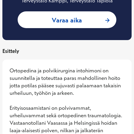
Terveystalo Kamppi, Terveystalo Tapiola
: Henrik Sandelin,
Varaa aika
Esittely
Ortopedina ja polvikirurgina intohimoni on 
suunnitella ja toteuttaa paras mahdollinen hoito 
jotta potilas pääsee sujuvasti palaamaan takaisin 
urheiluun, työhön ja arkeen.

Erityisosaamistani on polvivammat, 
urheiluvammat sekä ortopedinen traumatologia. 
Vastaanotollani Vaasassa ja Helsingissä hoidan 
laaja-alaisesti polven, nilkan ja jalkaterän 