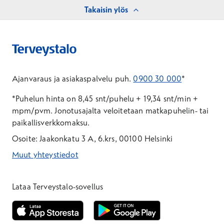
Takaisin ylös
Ajanvaraus ja asiakaspalvelu puh.
0900 30 000
*
*Puhelun hinta on 8,45 snt/puhelu + 19,34 snt/min +
mpm/pvm.
Jonotusajalta veloitetaan matkapuhelin- tai
paikallisverkkomaksu.
Osoite: Jaakonkatu 3 A, 6.krs, 00100 Helsinki
Muut yhteystiedot
*Puhelun hinta on 8,35 snt/puhelu + 19,33 snt/min + mpm/pvm
*Puhelun hinta on matkapuhelinliittymästä 8,35 snt/puhelu + 
Lataa Terveystalo-sovellus