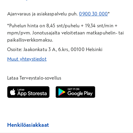
Ajanvaraus ja asiakaspalvelu puh.
0900 30 000
*
*Puhelun hinta on 8,45 snt/puhelu + 19,34 snt/min +
mpm/pvm.
Jonotusajalta veloitetaan matkapuhelin- tai
paikallisverkkomaksu.
Osoite: Jaakonkatu 3 A, 6.krs, 00100 Helsinki
Muut yhteystiedot
*Puhelun hinta on 8,35 snt/puhelu + 19,33 snt/min + mpm/pvm
*Puhelun hinta on matkapuhelinliittymästä 8,35 snt/puhelu + 
Lataa Terveystalo-sovellus
Avautuu uuteen ikkunaan
Avautuu uuteen ikkunaan
Henkilöasiakkaat