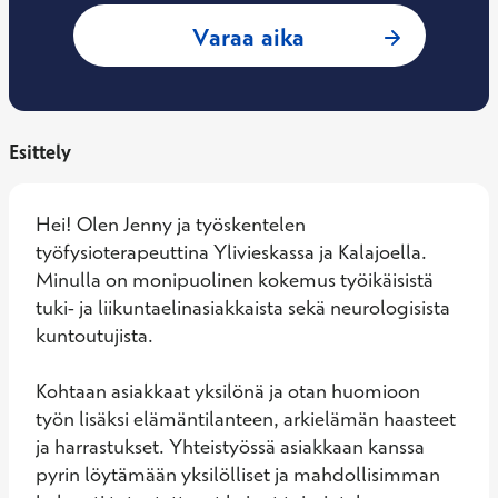
: Jenny Pärnänen, 
Varaa aika
Esittely
Hei! Olen Jenny ja työskentelen 
työfysioterapeuttina Ylivieskassa ja Kalajoella. 
Minulla on monipuolinen kokemus työikäisistä 
tuki- ja liikuntaelinasiakkaista sekä neurologisista 
kuntoutujista. 

Kohtaan asiakkaat yksilönä ja otan huomioon 
työn lisäksi elämäntilanteen, arkielämän haasteet 
ja harrastukset. Yhteistyössä asiakkaan kanssa 
pyrin löytämään yksilölliset ja mahdollisimman 