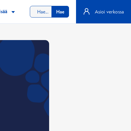
isää
Hae
Asioi verkossa