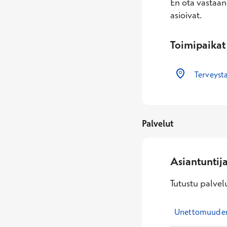
En ota vastaan
asioivat.
Toimipaikat
Terveysta
Palvelut
Asiantuntij
Tutustu palvelu
Unettomuuden 