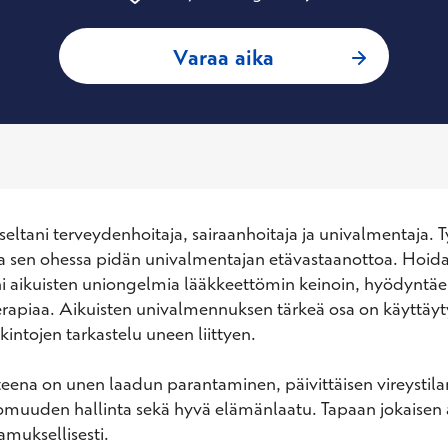
: Tuulia Meriniemi
Varaa aika
eltani terveydenhoitaja, sairaanhoitaja ja univalmentaja. T
ja sen ohessa pidän univalmentajan etävastaanottoa. Hoida
i aikuisten uniongelmia lääkkeettömin keinoin, hyödyntäen 
rapiaa. Aikuisten univalmennuksen tärkeä osa on käyttäyt
lkintojen tarkastelu uneen liittyen. 

eena on unen laadun parantaminen, päivittäisen vireystil
omuuden hallinta sekä hyvä elämänlaatu. Tapaan jokaisen 
amuksellisesti.
