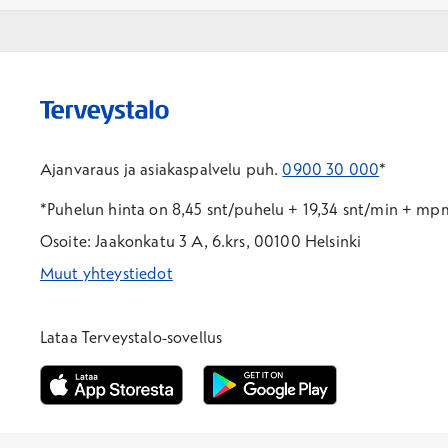
Ajanvaraus ja asiakaspalvelu puh.
0900 30 000
*
*Puhelun hinta on 8,45 snt/puhelu + 19,34 snt/min + m
Osoite: Jaakonkatu 3 A, 6.krs, 00100 Helsinki
Muut yhteystiedot
*Puhelun hinta on 8,35 snt/puhelu + 19,33 snt/min + mpm/
*Puhelun hinta on matkapuhelinliittymästä 8,35 snt/puhelu 
Lataa Terveystalo-sovellus
Avautuu uuteen ikkunaan
Avautuu uuteen ikkunaan