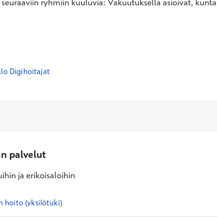
 seuraaviin ryhmiin kuuluvia: Vakuutuksella asioivat, kunt
lo Digihoitajat
an palvelut
ihin ja erikoisaloihin
hoito (yksilötuki)