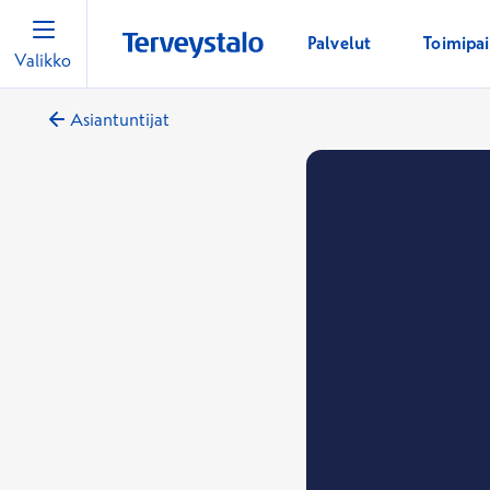
Palvelut
Toimipa
Valikko
Asiantuntijat