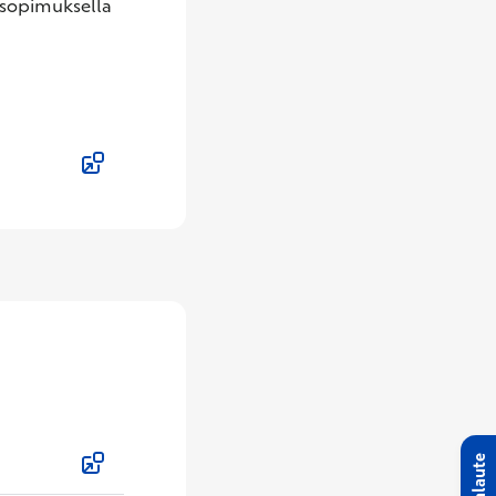
asopimuksella
Palaute