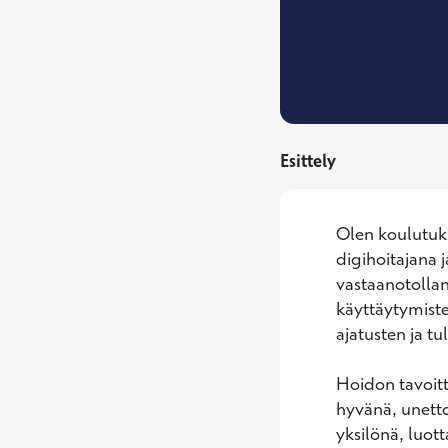
Esittely
Olen koulutuks
digihoitajana 
vastaanotollan
käyttäytymiste
ajatusten ja tu
Hoidon tavoitt
hyvänä, unett
yksilönä, luott