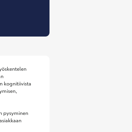
, Terveydenhoitaja, univalmentaja
yöskentelen 
n 
kognitiivista 
ymisen, 
an pysyminen 
asiakkaan 