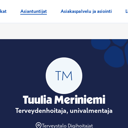
ikat
Asiantuntijat
Asiakaspalvelu ja asiointi
L
Tuulia Meriniemi
Terveydenhoitaja, univalmentaja
Terveystalo Digihoitajat