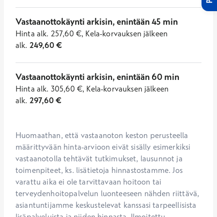
Vastaanottokäynti arkisin, enintään 45 min
Hinta
alk.
257,60
€
,
Kela-korvauksen jälkeen
alk.
249,60
€
Vastaanottokäynti arkisin, enintään 60 min
Hinta
alk.
305,60
€
,
Kela-korvauksen jälkeen
alk.
297,60
€
Huomaathan, että vastaanoton keston perusteella 
määrittyvään hinta-arvioon eivät sisälly esimerkiksi 
vastaanotolla tehtävät tutkimukset, lausunnot ja 
toimenpiteet, ks. lisätietoja hinnastostamme. Jos 
varattu aika ei ole tarvittavaan hoitoon tai 
terveydenhoitopalvelun luonteeseen nähden riittävä, 
asiantuntijamme keskustelevat kanssasi tarpeellisista 
lisäpalveluista ja niiden hinnasta. Ilmoitettu...