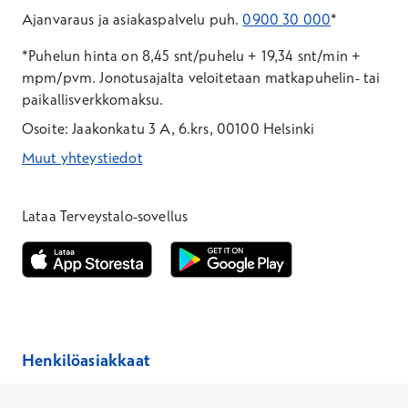
Ajanvaraus ja asiakaspalvelu puh.
0900 30 000
*
*Puhelun hinta on 8,45 snt/puhelu + 19,34 snt/min +
mpm/pvm.
Jonotusajalta veloitetaan matkapuhelin- tai
paikallisverkkomaksu.
Osoite: Jaakonkatu 3 A, 6.krs, 00100 Helsinki
Muut yhteystiedot
*Puhelun hinta on 8,35 snt/puhelu + 19,33 snt/min + mpm/pvm
*Puhelun hinta on matkapuhelinliittymästä 8,35 snt/puhelu + 
Lataa Terveystalo-sovellus
Avautuu uuteen ikkunaan
Avautuu uuteen ikkunaan
Henkilöasiakkaat
Hinnasto