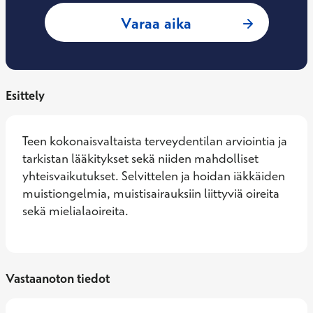
: Kaisa Mannola, G
Varaa aika
Esittely
Teen kokonaisvaltaista terveydentilan arviointia ja 
tarkistan lääkitykset sekä niiden mahdolliset 
yhteisvaikutukset. Selvittelen ja hoidan iäkkäiden 
muistiongelmia, muistisairauksiin liittyviä oireita 
sekä mielialaoireita.
Vastaanoton tiedot