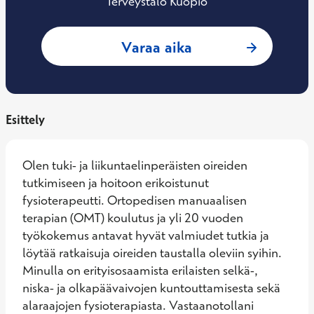
Terveystalo Kuopio
: Jaakko Marjokorp
Varaa aika
Esittely
Olen tuki- ja liikuntaelinperäisten oireiden 
tutkimiseen ja hoitoon erikoistunut 
fysioterapeutti. Ortopedisen manuaalisen 
terapian (OMT) koulutus ja yli 20 vuoden 
työkokemus antavat hyvät valmiudet tutkia ja 
löytää ratkaisuja oireiden taustalla oleviin syihin. 
Minulla on erityisosaamista erilaisten selkä-, 
niska- ja olkapäävaivojen kuntouttamisesta sekä 
alaraajojen fysioterapiasta. Vastaanotollani 