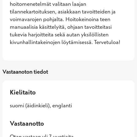
hoitomenetelmät valitaan laajan 
tilannekartoituksen, asiakkaan tavoitteiden ja 
voimavarojen pohjalta. Hoitokeinoina teen 
manuaalisia käsittelyitä, ohjaan tavoitteitasi 
tukevia harjoitteita sekä autan yksilöllisten 
kivunhallintakeinojen löytämisessä. Tervetuloa!
Vastaanoton tiedot
Kielitaito
suomi (äidinkieli), englanti
Vastaanotto
Otan vastaan yli 7-vuotiaita.