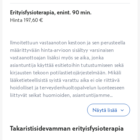
Erityisfysioterapia, enint. 90 min.
Hinta
197,60
€
Ilmoitettuun vastaanoton kestoon ja sen perusteella 
määrittyvään hinta-arvioon sisältyy varsinaisen 
vastaanottoajan lisäksi myös se aika, jonka 
asiantuntija käyttää esitietoihin tutustumiseen sekä 
kirjausten tekoon potilastietojärjestelmään. Mikäli 
lääketieteellisistä syistä varattu aika ei ole riittävä 
hoidolliset ja terveydenhuoltopalvelun luonteeseen 
liittyvät seikat huomioiden, asiantuntijamme...
Näytä lisää
Takaristisidevamman erityisfysioterapia