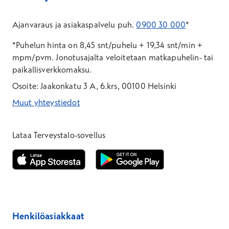
Ajanvaraus ja asiakaspalvelu puh.
0900 30 000
*
*Puhelun hinta on 8,45 snt/puhelu + 19,34 snt/min +
mpm/pvm.
Jonotusajalta veloitetaan matkapuhelin- tai
paikallisverkkomaksu.
Osoite: Jaakonkatu 3 A, 6.krs, 00100 Helsinki
Muut yhteystiedot
*Puhelun hinta on 8,35 snt/puhelu + 19,33 snt/min + mpm/pvm
*Puhelun hinta on matkapuhelinliittymästä 8,35 snt/puhelu + 
Lataa Terveystalo-sovellus
Avautuu uuteen ikkunaan
Avautuu uuteen ikkunaan
Henkilöasiakkaat