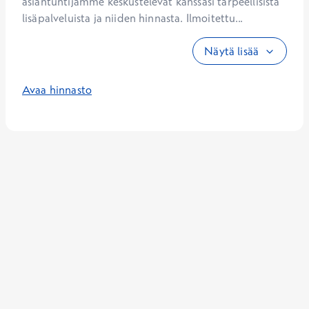
asiantuntijamme keskustelevat kanssasi tarpeellisista 
lisäpalveluista ja niiden hinnasta. Ilmoitettu...
Näytä lisää
Avaa hinnasto