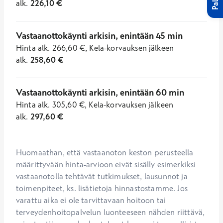
alk.
226,10
€
Vastaanottokäynti arkisin, enintään 45 min
Hinta
alk.
266,60
€
,
Kela-korvauksen jälkeen
alk.
258,60
€
Vastaanottokäynti arkisin, enintään 60 min
Hinta
alk.
305,60
€
,
Kela-korvauksen jälkeen
alk.
297,60
€
Huomaathan, että vastaanoton keston perusteella 
määrittyvään hinta-arvioon eivät sisälly esimerkiksi 
vastaanotolla tehtävät tutkimukset, lausunnot ja 
toimenpiteet, ks. lisätietoja hinnastostamme. Jos 
varattu aika ei ole tarvittavaan hoitoon tai 
terveydenhoitopalvelun luonteeseen nähden riittävä, 