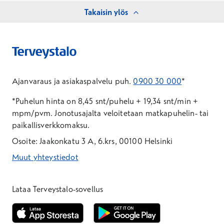
Takaisin ylös
Ajanvaraus ja asiakaspalvelu puh.
0900 30 000
*
*Puhelun hinta on 8,45 snt/puhelu + 19,34 snt/min +
mpm/pvm.
Jonotusajalta veloitetaan matkapuhelin- tai
paikallisverkkomaksu.
Osoite: Jaakonkatu 3 A, 6.krs, 00100 Helsinki
Muut yhteystiedot
*Puhelun hinta on 8,35 snt/puhelu + 19,33 snt/min + mpm/pvm
*Puhelun hinta on matkapuhelinliittymästä 8,35 snt/puhelu + 
Lataa Terveystalo-sovellus