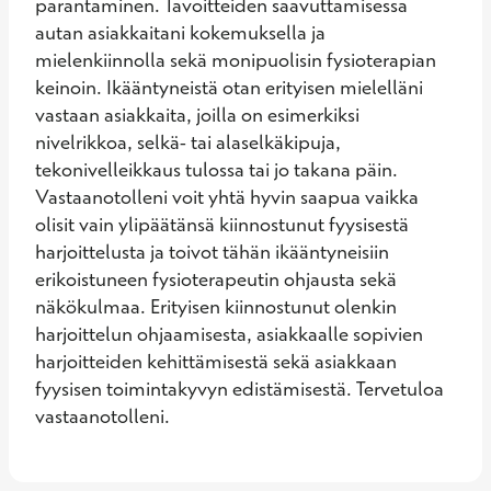
parantaminen. Tavoitteiden saavuttamisessa 
autan asiakkaitani kokemuksella ja 
mielenkiinnolla sekä monipuolisin fysioterapian 
keinoin. Ikääntyneistä otan erityisen mielelläni 
vastaan asiakkaita, joilla on esimerkiksi 
nivelrikkoa, selkä- tai alaselkäkipuja, 
tekonivelleikkaus tulossa tai jo takana päin. 
Vastaanotolleni voit yhtä hyvin saapua vaikka 
olisit vain ylipäätänsä kiinnostunut fyysisestä 
harjoittelusta ja toivot tähän ikääntyneisiin 
erikoistuneen fysioterapeutin ohjausta sekä 
näkökulmaa. Erityisen kiinnostunut olenkin 
harjoittelun ohjaamisesta, asiakkaalle sopivien 
harjoitteiden kehittämisestä sekä asiakkaan 
fyysisen toimintakyvyn edistämisestä. Tervetuloa 
vastaanotolleni.