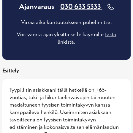
Ajanvaraus
030 633 5333
Varaa aika kuntoutukseen puhelimitse.
Voit varata ajan yksittäiselle käynnille
tästä
linkistä.
Esittely
Tyypillisin asiakkaani tällä hetkellä on +65-
vuotias, tuki- ja liikuntaelinvaivojen tai muuten 
madaltuneen fyysisen toimintakyvyn kanssa 
kamppaileva henkilö. Useimmiten asiakkaan 
tavoitteena on fyysisen toimintakyvyn 
edistäminen ja kokonaisvaltaisen elämänlaadun 