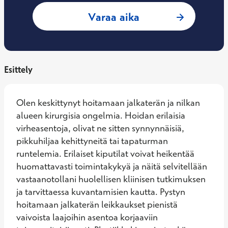
: Antti Latvala, O
Varaa aika
Esittely
Olen keskittynyt hoitamaan jalkaterän ja nilkan 
alueen kirurgisia ongelmia. Hoidan erilaisia 
virheasentoja, olivat ne sitten synnynnäisiä, 
pikkuhiljaa kehittyneitä tai tapaturman 
runtelemia. Erilaiset kiputilat voivat heikentää 
huomattavasti toimintakykyä ja näitä selvitellään 
vastaanotollani huolellisen kliinisen tutkimuksen 
ja tarvittaessa kuvantamisien kautta. Pystyn 
hoitamaan jalkaterän leikkaukset pienistä 
vaivoista laajoihin asentoa korjaaviin 