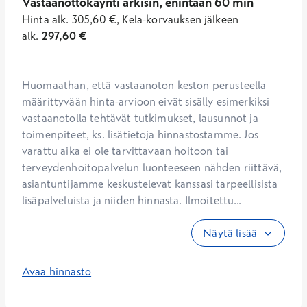
Vastaanottokäynti arkisin, enintään 60 min
Hinta
alk.
305,60
€
,
Kela-korvauksen jälkeen
alk.
297,60
€
Huomaathan, että vastaanoton keston perusteella 
määrittyvään hinta-arvioon eivät sisälly esimerkiksi 
vastaanotolla tehtävät tutkimukset, lausunnot ja 
toimenpiteet, ks. lisätietoja hinnastostamme. Jos 
varattu aika ei ole tarvittavaan hoitoon tai 
terveydenhoitopalvelun luonteeseen nähden riittävä, 
asiantuntijamme keskustelevat kanssasi tarpeellisista 
lisäpalveluista ja niiden hinnasta. Ilmoitettu...
Näytä lisää
Avaa hinnasto