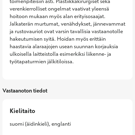
toimenpiteisiin asti. Plastiikkakirurgiset sekä 
verenkierrolliset ongelmat vaativat yleensä 
hoitoon mukaan myös alan erityisosaajat. 
Jalkaterän murtumat, venähdykset, jännevammat 
ja rustovauriot ovat varsin tavallisia vastaanotolle 
hakeutumisen syitä. Hoidan myös erittäin 
haastavia alaraajojen usean suunnan korjauksia 
ulkoisella laitteistolla esimerkiksi liikenne- ja 
työtapaturmien jälkitiloissa.
Vastaanoton tiedot
Kielitaito
suomi (äidinkieli), englanti