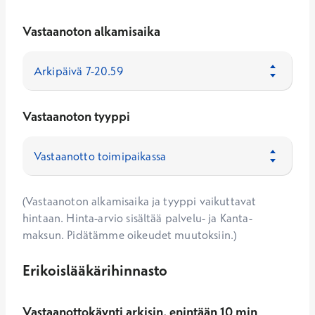
Vastaanoton alkamisaika
Vastaanoton tyyppi
(Vastaanoton alkamisaika ja tyyppi vaikuttavat
hintaan. Hinta-arvio sisältää palvelu- ja Kanta-
maksun. Pidätämme oikeudet muutoksiin.)
Erikoislääkärihinnasto
Vastaanottokäynti arkisin, enintään 10 min