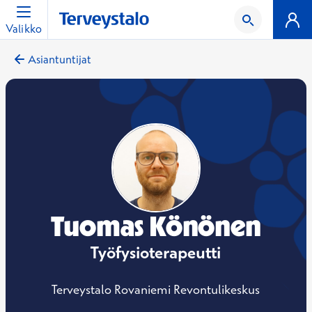
Valikko
Asiantuntijat
Tuomas Könönen
Työfysioterapeutti
Terveystalo Rovaniemi Revontulikeskus