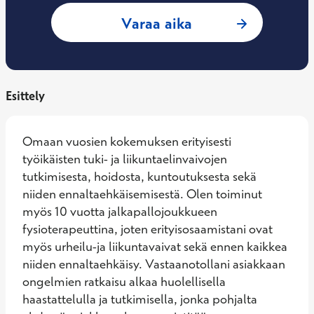
: Tuomas Könönen,
Varaa aika
Esittely
Omaan vuosien kokemuksen erityisesti 
työikäisten tuki- ja liikuntaelinvaivojen 
tutkimisesta, hoidosta, kuntoutuksesta sekä 
niiden ennaltaehkäisemisestä. Olen toiminut 
myös 10 vuotta jalkapallojoukkueen 
fysioterapeuttina, joten erityisosaamistani ovat 
myös urheilu-ja liikuntavaivat sekä ennen kaikkea 
niiden ennaltaehkäisy. Vastaanotollani asiakkaan 
ongelmien ratkaisu alkaa huolellisella 
haastattelulla ja tutkimisella, jonka pohjalta 