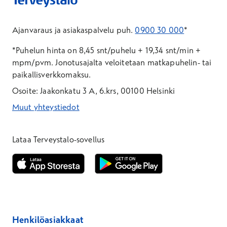
Ajanvaraus ja asiakaspalvelu puh.
0900 30 000
*
*Puhelun hinta on 8,45 snt/puhelu + 19,34 snt/min +
mpm/pvm.
Jonotusajalta veloitetaan matkapuhelin- tai
paikallisverkkomaksu.
Osoite: Jaakonkatu 3 A, 6.krs, 00100 Helsinki
Muut yhteystiedot
*Puhelun hinta on 8,35 snt/puhelu + 19,33 snt/min + mpm/pvm
*Puhelun hinta on matkapuhelinliittymästä 8,35 snt/puhelu + 
Lataa Terveystalo-sovellus
Avautuu uuteen ikkunaan
Avautuu uuteen ikkunaan
Henkilöasiakkaat