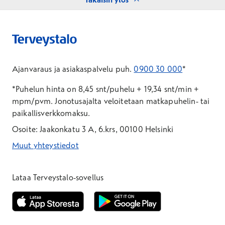
Ajanvaraus ja asiakaspalvelu puh.
0900 30 000
*
*Puhelun hinta on 8,45 snt/puhelu + 19,34 snt/min +
mpm/pvm.
Jonotusajalta veloitetaan matkapuhelin- tai
paikallisverkkomaksu.
Osoite: Jaakonkatu 3 A, 6.krs, 00100 Helsinki
Muut yhteystiedot
*Puhelun hinta on 8,35 snt/puhelu + 19,33 snt/min + mpm/pvm
*Puhelun hinta on matkapuhelinliittymästä 8,35 snt/puhelu + 
Lataa Terveystalo-sovellus
Avautuu uuteen ikkunaan
Avautuu uuteen ikkunaan