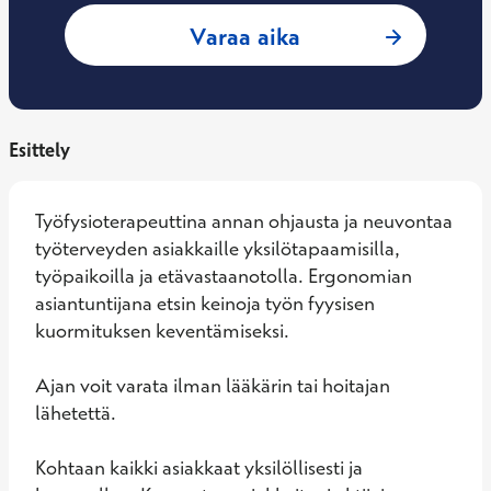
: Outi-Elina Keske
Varaa aika
Esittely
Työfysioterapeuttina annan ohjausta ja neuvontaa 
työterveyden asiakkaille yksilötapaamisilla, 
työpaikoilla ja etävastaanotolla. Ergonomian 
asiantuntijana etsin keinoja työn fyysisen 
kuormituksen keventämiseksi.

Ajan voit varata ilman lääkärin tai hoitajan 
lähetettä.

Kohtaan kaikki asiakkaat yksilöllisesti ja 