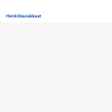
Henkilöasiakkaat
Hinnasto
Ajanvaraus
Toimipaikat
Asiantuntijat
Anna palautetta
Ajan peruutus