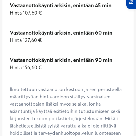
Vastaanottokäynti arkisin, enintään 45 min
Hinta
107,60
€
Vastaanottokäynti arkisin, enintään 60 min
Hinta
127,60
€
Vastaanottokäynti arkisin, enintään 90 min
Hinta
156,60
€
Ilmoitettuun vastaanoton kestoon ja sen perusteella 
määrittyvään hinta-arvioon sisältyy varsinaisen 
vastaanottoajan lisäksi myös se aika, jonka 
asiantuntija käyttää esitietoihin tutustumiseen sekä 
kirjausten tekoon potilastietojärjestelmään. Mikäli 
lääketieteellisistä syistä varattu aika ei ole riittävä 
hoidolliset ja terveydenhuoltopalvelun luonteeseen 