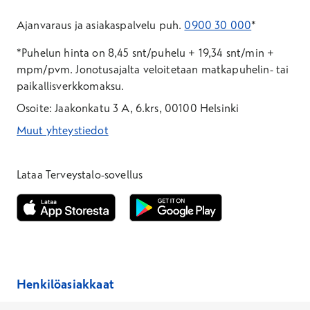
Ajanvaraus ja asiakaspalvelu puh.
0900 30 000
*
*Puhelun hinta on 8,45 snt/puhelu + 19,34 snt/min +
mpm/pvm.
Jonotusajalta veloitetaan matkapuhelin- tai
paikallisverkkomaksu.
Osoite: Jaakonkatu 3 A, 6.krs, 00100 Helsinki
Muut yhteystiedot
*Puhelun hinta on 8,35 snt/puhelu + 19,33 snt/min + mpm/pvm
*Puhelun hinta on matkapuhelinliittymästä 8,35 snt/puhelu + 
Lataa Terveystalo-sovellus
Avautuu uuteen ikkunaan
Avautuu uuteen ikkunaan
Henkilöasiakkaat