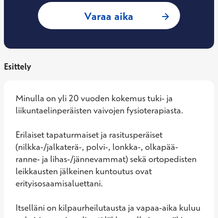
: Mikko Kitula, Fy
Varaa aika
Esittely
Minulla on yli 20 vuoden kokemus tuki- ja 
liikuntaelinperäisten vaivojen fysioterapiasta.

Erilaiset tapaturmaiset ja rasitusperäiset 
(nilkka-/jalkaterä-, polvi-, lonkka-, olkapää- 
ranne- ja lihas-/jännevammat) sekä ortopedisten 
leikkausten jälkeinen kuntoutus ovat 
erityisosaamisaluettani. 

Itselläni on kilpaurheilutausta ja vapaa-aika kuluu 