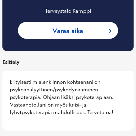
Terveystalo Kamppi
: Liisa Falk, psyki
Varaa aika
Esittely
Erityisesti mielenkiinnon kohteenani on 
psykoanalyyttinen/psykodynaaminen 
psykoterapia. Ohjaan lisäksi psykoterapiaan. 
Vastaanotollani on myös kriisi- ja 
lyhytpsykoterapia mahdollisuus. Tervetuloa!