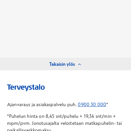
Takaisin ylös
Ajanvaraus ja asiakaspalvelu puh.
0900 30 000
*
*Puhelun hinta on 8,45 snt/puhelu + 19,34 snt/min +
mpm/pvm.
Jonotusajalta veloitetaan matkapuhelin- tai
paikallisverkkomaksu.