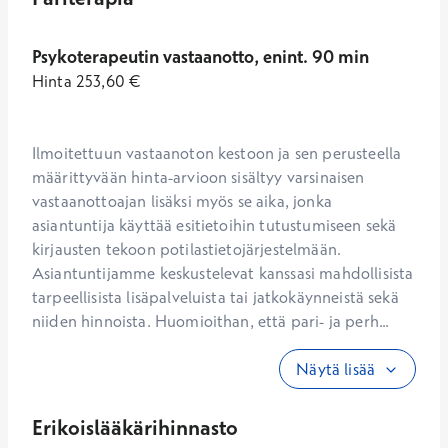
Psykoterapeutin vastaanotto, enint. 90 min
Hinta
253,60
€
Ilmoitettuun vastaanoton kestoon ja sen perusteella 
määrittyvään hinta-arvioon sisältyy varsinaisen 
vastaanottoajan lisäksi myös se aika, jonka 
asiantuntija käyttää esitietoihin tutustumiseen sekä 
kirjausten tekoon potilastietojärjestelmään. 
Asiantuntijamme keskustelevat kanssasi mahdollisista 
tarpeellisista lisäpalveluista tai jatkokäynneistä sekä 
niiden hinnoista. Huomioithan, että pari- ja perh...
Näytä lisää
Erikoislääkärihinnasto