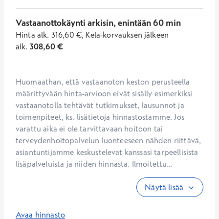
Vastaanottokäynti arkisin, enintään 60 min
Hinta
alk.
316,60
€
,
Kela-korvauksen jälkeen
alk.
308,60
€
Huomaathan, että vastaanoton keston perusteella 
määrittyvään hinta-arvioon eivät sisälly esimerkiksi 
vastaanotolla tehtävät tutkimukset, lausunnot ja 
toimenpiteet, ks. lisätietoja hinnastostamme. Jos 
varattu aika ei ole tarvittavaan hoitoon tai 
terveydenhoitopalvelun luonteeseen nähden riittävä, 
asiantuntijamme keskustelevat kanssasi tarpeellisista 
lisäpalveluista ja niiden hinnasta. Ilmoitettu...
Näytä lisää
Avaa hinnasto