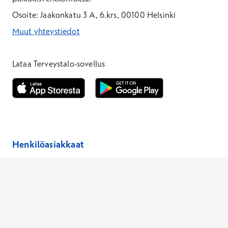
Osoite: Jaakonkatu 3 A, 6.krs, 00100 Helsinki
Muut yhteystiedot
*Puhelun hinta on 8,35 snt/puhelu + 19,33 snt/min + mpm/pvm
*Puhelun hinta on matkapuhelinliittymästä 8,35 snt/puhelu + 
Lataa Terveystalo-sovellus
Avautuu uuteen ikkunaan
Avautuu uuteen ikkunaan
Henkilöasiakkaat
Hinnasto
Ajanvaraus
Toimipaikat