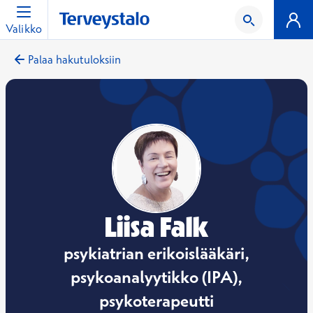
Valikko
Palaa hakutuloksiin
Liisa Falk
psykiatrian erikoislääkäri,
psykoanalyytikko (IPA),
psykoterapeutti