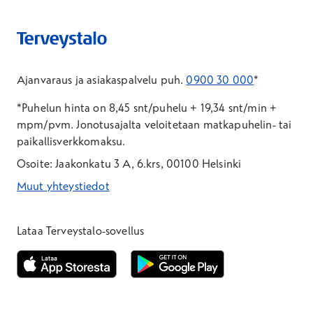
Ajanvaraus ja asiakaspalvelu puh.
0900 30 000
*
*Puhelun hinta on 8,45 snt/puhelu + 19,34 snt/min +
mpm/pvm.
Jonotusajalta veloitetaan matkapuhelin- tai
paikallisverkkomaksu.
Osoite: Jaakonkatu 3 A, 6.krs, 00100 Helsinki
Muut yhteystiedot
*Puhelun hinta on 8,35 snt/puhelu + 19,33 snt/min + mpm/pvm
*Puhelun hinta on matkapuhelinliittymästä 8,35 snt/puhelu + 
Lataa Terveystalo-sovellus
Avautuu uuteen ikkunaan
Avautuu uuteen ikkunaan