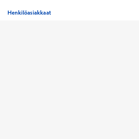
Henkilöasiakkaat
Hinnasto
Ajanvaraus
Toimipaikat
Asiantuntijat
Anna palautetta
Ajan peruutus
Kaikki palvelut