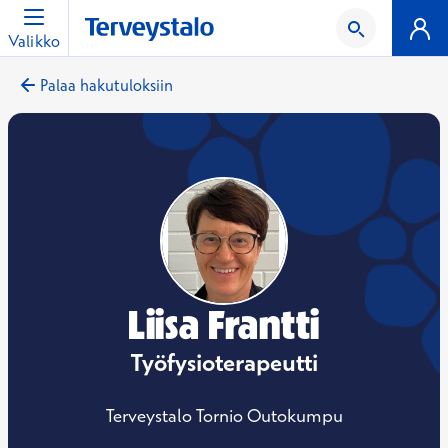
Valikko
Palaa hakutuloksiin
Liisa Frantti
Työfysioterapeutti
Terveystalo Tornio Outokumpu