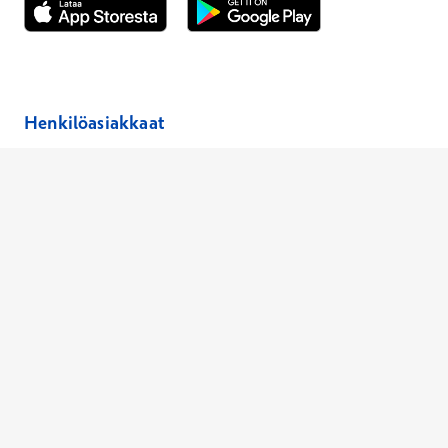
Avautuu uuteen ikkunaan
Avautuu uuteen ikkunaan
Henkilöasiakkaat
Hinnasto
Ajanvaraus
Toimipaikat
Asiantuntijat
Anna palautetta