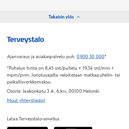
Takaisin ylös
Ajanvaraus ja asiakaspalvelu puh.
0900 30 000
*
*Puhelun hinta on 8,45 snt/puhelu + 19,34 snt/min +
mpm/pvm.
Jonotusajalta veloitetaan matkapuhelin- tai
paikallisverkkomaksu.
Osoite: Jaakonkatu 3 A, 6.krs, 00100 Helsinki
Muut yhteystiedot
*Puhelun hinta on 8,35 snt/puhelu + 19,33 snt/min + mpm/pvm
*Puhelun hinta on matkapuhelinliittymästä 8,35 snt/puhelu + 
Lataa Terveystalo-sovellus