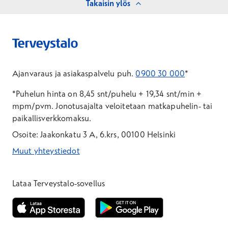
Takaisin ylös
Ajanvaraus ja asiakaspalvelu puh.
0900 30 000
*
*Puhelun hinta on 8,45 snt/puhelu + 19,34 snt/min +
mpm/pvm.
Jonotusajalta veloitetaan matkapuhelin- tai
paikallisverkkomaksu.
Osoite: Jaakonkatu 3 A, 6.krs, 00100 Helsinki
Muut yhteystiedot
*Puhelun hinta on 8,35 snt/puhelu + 19,33 snt/min + mpm/pvm
*Puhelun hinta on matkapuhelinliittymästä 8,35 snt/puhelu + 
Lataa Terveystalo-sovellus
Avautuu uuteen ikkunaan
Avautuu uuteen ikkunaan