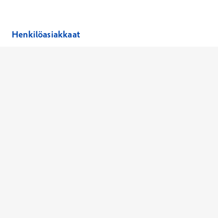
Henkilöasiakkaat
Hinnasto
Ajanvaraus
Toimipaikat
Asiantuntijat
Anna palautetta
Ajan peruutus