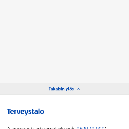
Takaisin ylös
Ajanvaraus ja asiakaspalvelu puh.
0900 30 000
*