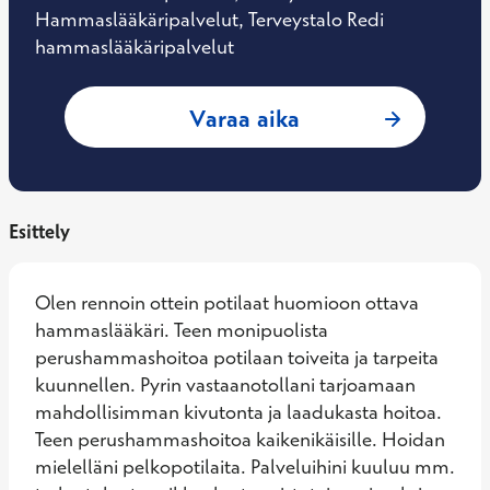
Hammaslääkäripalvelut, Terveystalo Redi
hammaslääkäripalvelut
: Aleksi Ahola, H
Varaa aika
Esittely
Olen rennoin ottein potilaat huomioon ottava 
hammaslääkäri. Teen monipuolista 
perushammashoitoa potilaan toiveita ja tarpeita 
kuunnellen. Pyrin vastaanotollani tarjoamaan 
mahdollisimman kivutonta ja laadukasta hoitoa. 
Teen perushammashoitoa kaikenikäisille. Hoidan 
mielelläni pelkopotilaita. Palveluihini kuuluu mm. 