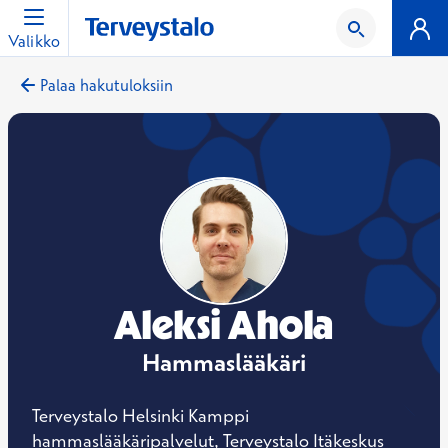
Valikko
Palaa hakutuloksiin
Aleksi Ahola
Hammaslääkäri
Terveystalo Helsinki Kamppi
hammaslääkäripalvelut, Terveystalo Itäkeskus