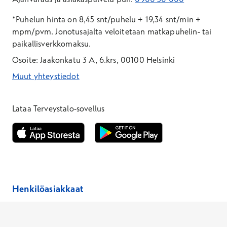
*Puhelun hinta on 8,45 snt/puhelu + 19,34 snt/min +
mpm/pvm.
Jonotusajalta veloitetaan matkapuhelin- tai
paikallisverkkomaksu.
Osoite: Jaakonkatu 3 A, 6.krs, 00100 Helsinki
Muut yhteystiedot
*Puhelun hinta on 8,35 snt/puhelu + 19,33 snt/min + mpm/pvm
*Puhelun hinta on matkapuhelinliittymästä 8,35 snt/puhelu + 
Lataa Terveystalo-sovellus
Avautuu uuteen ikkunaan
Avautuu uuteen ikkunaan
Henkilöasiakkaat
Hinnasto