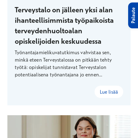
Terveystalo on jälleen yksi alan
Palaute
ihanteellisimmista työpaikoista
terveydenhuoltoalan
opiskelijoiden keskuudessa
Työnantajamielikuvatutkimus vahvistaa sen,
minkä eteen Terveystalossa on pitkään tehty
työtä: opiskelijat tunnistavat Terveystalon
potentiaalisena työnantajana jo ennen
valmistumistaan. Tunnustuksen taustalla on
määrätietoinen juniorityö, joka vie Terveystalon
Lue lisää
tiimin kampuksille ja opiskelijatapahtumiin.