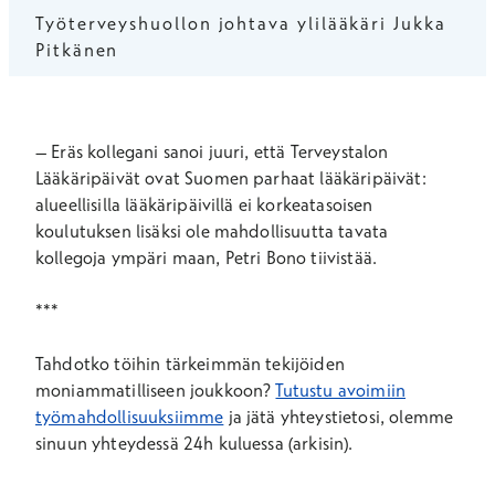
Työterveyshuollon johtava ylilääkäri Jukka
Pitkänen
– Eräs kollegani sanoi juuri, että Terveystalon
Lääkäripäivät ovat Suomen parhaat lääkäripäivät:
alueellisilla lääkäripäivillä ei korkeatasoisen
koulutuksen lisäksi ole mahdollisuutta tavata
kollegoja ympäri maan, Petri Bono tiivistää.
***
Tahdotko töihin tärkeimmän tekijöiden
moniammatilliseen joukkoon?
Tutustu avoimiin
työmahdollisuuksiimme
ja jätä yhteystietosi, olemme
sinuun yhteydessä 24h kuluessa (arkisin).