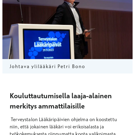
Johtava ylilääkäri Petri Bono
Kouluttautumisella laaja-alainen
merkitys ammattilaisille
Terveystalon Lääkäripäivien ohjelma on koostettu
niin, että jokainen lääkäri voi erikoisalasta ja
työkokemuksesta riippumatta koota valikoimasta