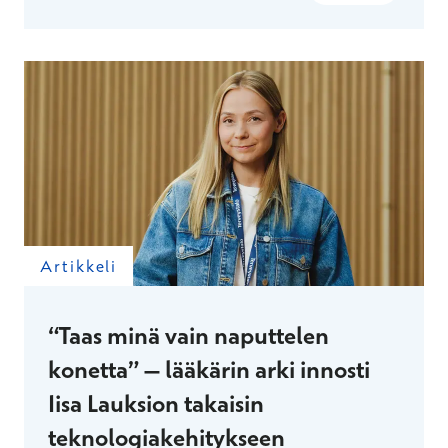
kautta tehtävät kiirevastaanotot – ja löytää siitä
parhaan mahdollisen tavan ylläpitää
ammattitaitoaan.
Artikkeli
“Taas minä vain naputtelen
konetta” – lääkärin arki innosti
Iisa Lauksion takaisin
teknologiakehitykseen