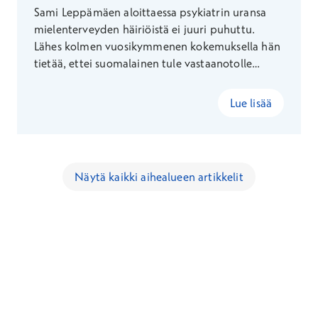
Sami Leppämäen aloittaessa psykiatrin uransa
mielenterveyden häiriöistä ei juuri puhuttu.
Lähes kolmen vuosikymmenen kokemuksella hän
tietää, ettei suomalainen tule vastaanotolle
turhaan. Kokenut ammattilainen osaa myös
tasapainottaa työn ja vapaa-ajan: vapaalla Sami
Lue lisää
ulkoilee koiransa kanssa ja seuraa flamenco-
kulttuuria.
Näytä kaikki aihealueen artikkelit