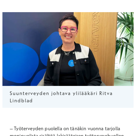
Suunterveyden johtava ylilääkäri Ritva
Lindblad
– Työterveyden puolella on tänäkin vuonna tarjolla
monipuolista sisältöä lakisääteisen työterveyshuollon