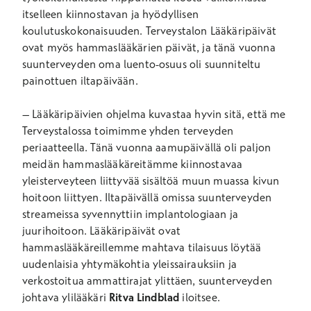
itselleen kiinnostavan ja hyödyllisen
koulutuskokonaisuuden. Terveystalon Lääkäripäivät
ovat myös hammaslääkärien päivät, ja tänä vuonna
suunterveyden oma luento-osuus oli suunniteltu
painottuen iltapäivään.
– Lääkäripäivien ohjelma kuvastaa hyvin sitä, että me
Terveystalossa toimimme yhden terveyden
periaatteella. Tänä vuonna aamupäivällä oli paljon
meidän hammaslääkäreitämme kiinnostavaa
yleisterveyteen liittyvää sisältöä muun muassa kivun
hoitoon liittyen. Iltapäivällä omissa suunterveyden
streameissa syvennyttiin implantologiaan ja
juurihoitoon. Lääkäripäivät ovat
hammaslääkäreillemme mahtava tilaisuus löytää
uudenlaisia yhtymäkohtia yleissairauksiin ja
verkostoitua ammattirajat ylittäen, suunterveyden
johtava ylilääkäri
Ritva Lindblad
iloitsee.