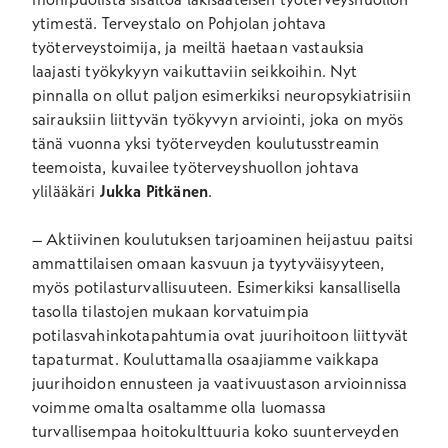
ytimestä. Terveystalo on Pohjolan johtava
työterveystoimija, ja meiltä haetaan vastauksia
laajasti työkykyyn vaikuttaviin seikkoihin. Nyt
pinnalla on ollut paljon esimerkiksi neuropsykiatrisiin
sairauksiin liittyvän työkyvyn arviointi, joka on myös
tänä vuonna yksi työterveyden koulutusstreamin
teemoista, kuvailee työterveyshuollon johtava
ylilääkäri
Jukka Pitkänen
.
– Aktiivinen koulutuksen tarjoaminen heijastuu paitsi
ammattilaisen omaan kasvuun ja tyytyväisyyteen,
myös potilasturvallisuuteen. Esimerkiksi kansallisella
tasolla tilastojen mukaan korvatuimpia
potilasvahinkotapahtumia ovat juurihoitoon liittyvät
tapaturmat. Kouluttamalla osaajiamme vaikkapa
juurihoidon ennusteen ja vaativuustason arvioinnissa
voimme omalta osaltamme olla luomassa
turvallisempaa hoitokulttuuria koko suunterveyden