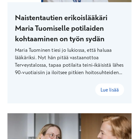
Naistentautien erikoislääkäri
Maria Tuomiselle potilaiden
kohtaaminen on työn sydän
Maria Tuominen tiesi jo lukiossa, että haluaa
lääkäriksi. Nyt hän pitää vastaanottoa
Terveystalossa, tapaa potilaita teini-ikäisistä lähes
90-vuotiaisiin ja iloitsee pitkien hoitosuhteiden
luomasta luottamuksesta. Vapaa-ajallaan Maria
kiipeilee, juoksee ja joogaa.
Lue lisää