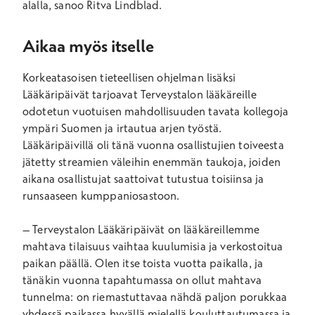
alalla, sanoo Ritva Lindblad.
Aikaa myös itselle
Korkeatasoisen tieteellisen ohjelman lisäksi
Lääkäripäivät tarjoavat Terveystalon lääkäreille
odotetun vuotuisen mahdollisuuden tavata kollegoja
ympäri Suomen ja irtautua arjen työstä.
Lääkäripäivillä oli tänä vuonna osallistujien toiveesta
jätetty streamien väleihin enemmän taukoja, joiden
aikana osallistujat saattoivat tutustua toisiinsa ja
runsaaseen kumppaniosastoon.
– Terveystalon Lääkäripäivät on lääkäreillemme
mahtava tilaisuus vaihtaa kuulumisia ja verkostoitua
paikan päällä. Olen itse toista vuotta paikalla, ja
tänäkin vuonna tapahtumassa on ollut mahtava
tunnelma: on riemastuttavaa nähdä paljon porukkaa
yhdessä paikassa hyvällä mielellä kouluttautumassa ja