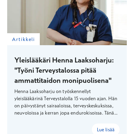
Artikkeli
Yleislääkäri Henna Laaksoharju:
"Työni Terveystalossa pitää
ammattitaidon monipuolisena"
Henna Laaksoharju on työskennellyt
yleislääkärinä Terveystalolla 15 vuoden ajan. Hän
on päivystänyt sairaaloissa, terveyskeskuksissa,
neuvoloissa ja kerran jopa endurokisoissa. Tänä
päivänä hän yhdistää Terveystalossa
yksityisvastaanoton ja julkisten kumppanuuksien
Lue lisää