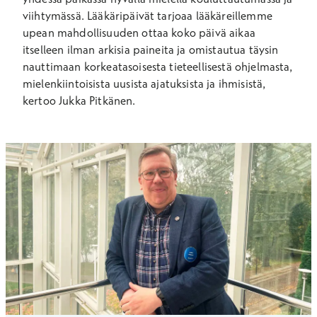
viihtymässä. Lääkäripäivät tarjoaa lääkäreillemme
upean mahdollisuuden ottaa koko päivä aikaa
itselleen ilman arkisia paineita ja omistautua täysin
nauttimaan korkeatasoisesta tieteellisestä ohjelmasta,
mielenkiintoisista uusista ajatuksista ja ihmisistä,
kertoo Jukka Pitkänen.