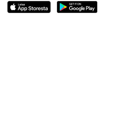
Avautuu uuteen ikkunaan
Avautuu uuteen ikkunaan
Henkilöasiakkaat
Hinnasto
Ajanvaraus
Toimipaikat
Asiantuntijat
Anna palautetta