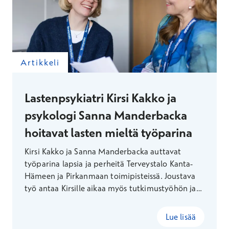
Artikkeli
Lastenpsykiatri Kirsi Kakko ja
psykologi Sanna Manderbacka
hoitavat lasten mieltä työparina
Kirsi Kakko ja Sanna Manderbacka auttavat
työparina lapsia ja perheitä Terveystalo Kanta-
Hämeen ja Pirkanmaan toimipisteissä. Joustava
työ antaa Kirsille aikaa myös tutkimustyöhön ja
vanhan talon kunnostukseen. Sanna löytää
vapaa-ajallaan Lapin luonnosta joka kerralla
Lue lisää
uutta.