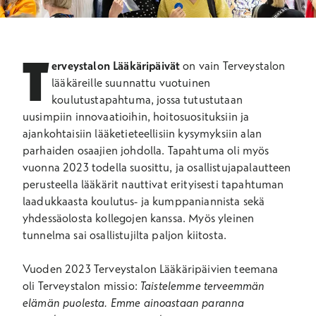
T
erveystalon Lääkäripäivät
on vain Terveystalon
lääkäreille suunnattu vuotuinen
koulutustapahtuma, jossa tutustutaan
uusimpiin innovaatioihin, hoitosuosituksiin ja
ajankohtaisiin lääketieteellisiin kysymyksiin alan
parhaiden osaajien johdolla. Tapahtuma oli myös
vuonna 2023 todella suosittu, ja osallistujapalautteen
perusteella lääkärit nauttivat erityisesti tapahtuman
laadukkaasta koulutus- ja kumppaniannista sekä
yhdessäolosta kollegojen kanssa. Myös yleinen
tunnelma sai osallistujilta paljon kiitosta.
Vuoden 2023 Terveystalon Lääkäripäivien teemana
oli Terveystalon missio:
Taistelemme terveemmän
elämän puolesta. Emme ainoastaan paranna