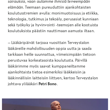
sairauksia, vaan autamme ihmisiä terveempään
elämään.
Teemaan pureuduttiin ajankohtaisten
koulutusstremien avulla: monimuotoisuus ja etiikka,
teknologia, tutkimus ja tekoäly, perusasiat kunniaan
sekä työkyky ja hyvinvointi -teemojen alle kootuista
koulutuksista päästiin nauttimaan aamusta iltaan.
– Lääkäripäivät tarjoaa vuosittain Terveystalon
lääkäreille mahdollisuuden oppia uutta ja saada
tarkkaan heille suunnattua, viimeisimpään tietoon
perustuvaa korkeatasoista koulutusta. Päivillä
lääkärimme myös saavat kumppaneiltamme
ajankohtaista tietoa esimerkiksi lääkkeisiin ja
lääkinnällisiin laitteisiin liittyen, kertoo Terveystalon
johtava ylilääkäri
Petri Bono
.