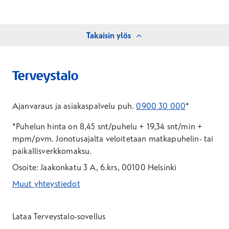
Takaisin ylös
Ajanvaraus ja asiakaspalvelu puh.
0900 30 000
*
*Puhelun hinta on 8,45 snt/puhelu + 19,34 snt/min +
mpm/pvm.
Jonotusajalta veloitetaan matkapuhelin- tai
paikallisverkkomaksu.
Osoite: Jaakonkatu 3 A, 6.krs, 00100 Helsinki
Muut yhteystiedot
*Puhelun hinta on 8,35 snt/puhelu + 19,33 snt/min + mpm/pvm
*Puhelun hinta on matkapuhelinliittymästä 8,35 snt/puhelu + 
Lataa Terveystalo-sovellus