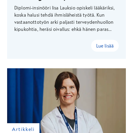
Diplomi-insinööri Iisa Lauksio opiskeli lääkäriksi,
koska halusi tehdä ihmisläheistä työtä. Kun
vastaanottotyön arki paljasti terveydenhuollon
kipukohtia, heräsi oivallus: ehkä hänen paras
tapansa auttaa löytyisikin vastaanottohuoneen
ulkopuolella. Näin syntyi uralle jälleen uusi
Lue lisää
suunta.
Artikkeli