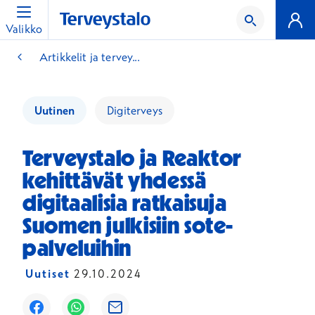
Valikko
Artikkelit ja tervey...
Uutinen
Digiterveys
Terveystalo ja Reaktor
kehittävät yhdessä
digitaalisia ratkaisuja
Suomen julkisiin sote-
palveluihin
Uutiset
29.10.2024
Avautuu uuteen ikkunaan
Avautuu uuteen ikkunaan
Avautuu uuteen ikkunaan