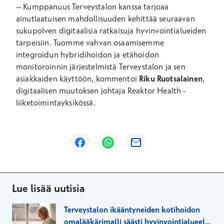
– Kumppanuus Terveystalon kanssa tarjoaa
ainutlaatuisen mahdollisuuden kehittää seuraavan
sukupolven digitaalisia ratkaisuja hyvinvointialueiden
tarpeisiin. Tuomme vahvan osaamisemme
integroidun hybridihoidon ja etähoidon
monitoroinnin järjestelmistä Terveystalon ja sen
asiakkaiden käyttöön, kommentoi
Riku Ruotsalainen
,
digitaalisen muutoksen johtaja Reaktor Health -
liiketoimintayksikössä.
Avautuu uuteen ikkunaan
Avautuu uuteen ikkunaan
Avautuu uuteen ikkunaan
Lue lisää uutisia
Terveystalon ikääntyneiden kotihoidon
omalääkärimalli säästi hyvinvointialueelle