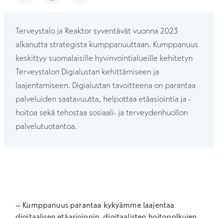
Terveystalo ja Reaktor syventävät vuonna 2023
alkanutta strategista kumppanuuttaan. Kumppanuus
keskittyy suomalaisille hyvinvointialueille kehitetyn
Terveystalon Digialustan kehittämiseen ja
laajentamiseen. Digialustan tavoitteena on parantaa
palveluiden saatavuutta, helpottaa etäasiointia ja -
hoitoa sekä tehostaa sosiaali- ja terveydenhuollon
palvelutuotantoa.
– Kumppanuus parantaa kykyämme laajentaa
digitaalisen etäasioinnin, digitaalisten hoitopolkujen