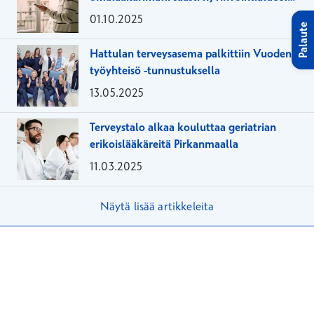
17 prosenttia
01.10.2025
Palaute
Hattulan terveysasema palkittiin Vuoden
työyhteisö -tunnustuksella
13.05.2025
Terveystalo alkaa kouluttaa geriatrian
erikoislääkäreitä Pirkanmaalla
11.03.2025
Näytä lisää artikkeleita