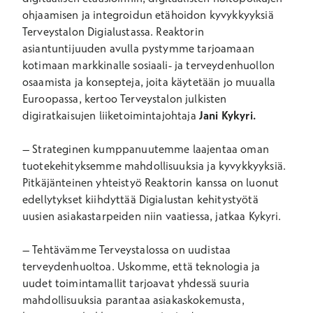
ohjaamisen ja integroidun etähoidon kyvykkyyksiä
Terveystalon Digialustassa. Reaktorin
asiantuntijuuden avulla pystymme tarjoamaan
kotimaan markkinalle sosiaali- ja terveydenhuollon
osaamista ja konsepteja, joita käytetään jo muualla
Euroopassa, kertoo Terveystalon julkisten
digiratkaisujen liiketoimintajohtaja
Jani Kykyri.
– Strateginen kumppanuutemme laajentaa oman
tuotekehityksemme mahdollisuuksia ja kyvykkyyksiä.
Pitkäjänteinen yhteistyö Reaktorin kanssa on luonut
edellytykset kiihdyttää Digialustan kehitystyötä
uusien asiakastarpeiden niin vaatiessa, jatkaa Kykyri.
– Tehtävämme Terveystalossa on uudistaa
terveydenhuoltoa. Uskomme, että teknologia ja
uudet toimintamallit tarjoavat yhdessä suuria
mahdollisuuksia parantaa asiakaskokemusta,