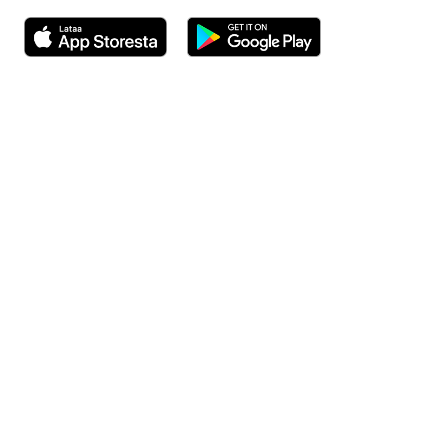
Avautuu uuteen ikkunaan
Avautuu uuteen ikkunaan
Henkilöasiakkaat
Hinnasto
Ajanvaraus
Toimipaikat
Asiantuntijat
Anna palautetta