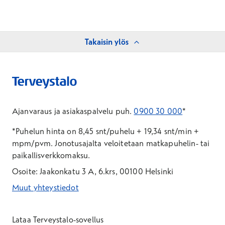
Takaisin ylös
Ajanvaraus ja asiakaspalvelu puh.
0900 30 000
*
*Puhelun hinta on 8,45 snt/puhelu + 19,34 snt/min +
mpm/pvm.
Jonotusajalta veloitetaan matkapuhelin- tai
paikallisverkkomaksu.
Osoite: Jaakonkatu 3 A, 6.krs, 00100 Helsinki
Muut yhteystiedot
*Puhelun hinta on 8,35 snt/puhelu + 19,33 snt/min + mpm/pvm
*Puhelun hinta on matkapuhelinliittymästä 8,35 snt/puhelu + 
Lataa Terveystalo-sovellus