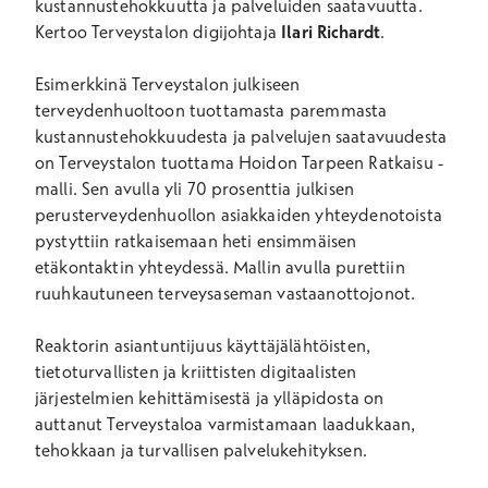
kustannustehokkuutta ja palveluiden saatavuutta.
Kertoo Terveystalon digijohtaja
Ilari Richardt
.
Esimerkkinä Terveystalon julkiseen
terveydenhuoltoon tuottamasta paremmasta
kustannustehokkuudesta ja palvelujen saatavuudesta
on Terveystalon tuottama Hoidon Tarpeen Ratkaisu -
malli. Sen avulla yli 70 prosenttia julkisen
perusterveydenhuollon asiakkaiden yhteydenotoista
pystyttiin ratkaisemaan heti ensimmäisen
etäkontaktin yhteydessä. Mallin avulla purettiin
ruuhkautuneen terveysaseman vastaanottojonot.
Reaktorin asiantuntijuus käyttäjälähtöisten,
tietoturvallisten ja kriittisten digitaalisten
järjestelmien kehittämisestä ja ylläpidosta on
auttanut Terveystaloa varmistamaan laadukkaan,
tehokkaan ja turvallisen palvelukehityksen.