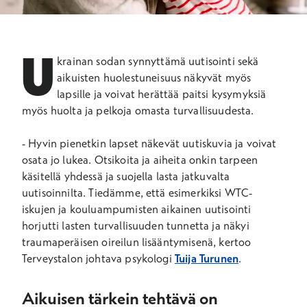
U
krainan sodan synnyttämä uutisointi sekä
aikuisten huolestuneisuus näkyvät myös
lapsille ja voivat herättää paitsi kysymyksiä
myös huolta ja pelkoja omasta turvallisuudesta.
- Hyvin pienetkin lapset näkevät uutiskuvia ja voivat
osata jo lukea. Otsikoita ja aiheita onkin tarpeen
käsitellä yhdessä ja suojella lasta jatkuvalta
uutisoinnilta. Tiedämme, että esimerkiksi WTC-
iskujen ja kouluampumisten aikainen uutisointi
horjutti lasten turvallisuuden tunnetta ja näkyi
traumaperäisen oireilun lisääntymisenä, kertoo
Terveystalon johtava psykologi
Tuija Turunen
.
Aikuisen tärkein tehtävä on