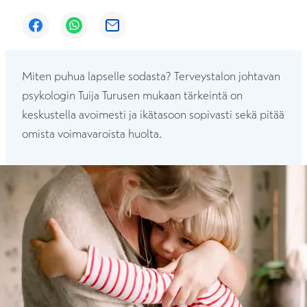
Avautuu uuteen ikkunaan
Avautuu uuteen ikkunaan
Avautuu uuteen ikkunaan
Miten puhua lapselle sodasta? Terveystalon johtavan
psykologin Tuija Turusen mukaan tärkeintä on
keskustella avoimesti ja ikätasoon sopivasti sekä pitää
omista voimavaroista huolta.