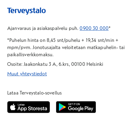
Ajanvaraus ja asiakaspalvelu puh.
0900 30 000
*
*Puhelun hinta on 8,45 snt/puhelu + 19,34 snt/min +
mpm/pvm.
Jonotusajalta veloitetaan matkapuhelin- tai
paikallisverkkomaksu.
Osoite: Jaakonkatu 3 A, 6.krs, 00100 Helsinki
Muut yhteystiedot
*Puhelun hinta on 8,35 snt/puhelu + 19,33 snt/min + mpm/pvm
*Puhelun hinta on matkapuhelinliittymästä 8,35 snt/puhelu + 
Lataa Terveystalo-sovellus
Avautuu uuteen ikkunaan
Avautuu uuteen ikkunaan