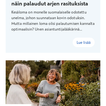
näin palaudut arjen rasituksista
Kesäloma on monelle suomalaiselle odotettu
unelma, johon suunnataan kovin odotuksin.
Mutta millainen loma olisi palautumisen kannalta
optimaalisin? Unen asiantuntijalääkärinä
Terveystalolla työskentelevä Eevert Partinen
kertoo.
Lue lisää