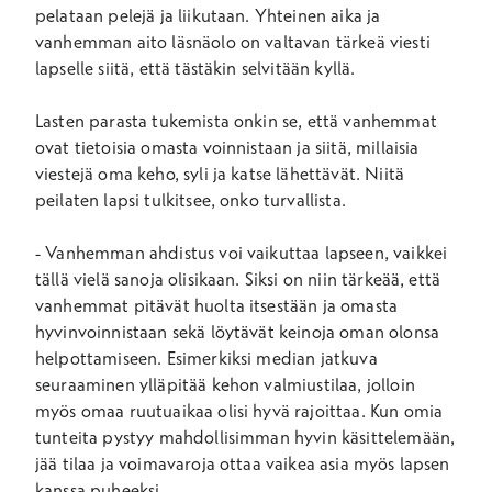
pelataan pelejä ja liikutaan. Yhteinen aika ja
vanhemman aito läsnäolo on valtavan tärkeä viesti
lapselle siitä, että tästäkin selvitään kyllä.
Lasten parasta tukemista onkin se, että vanhemmat
ovat tietoisia omasta voinnistaan ja siitä, millaisia
viestejä oma keho, syli ja katse lähettävät. Niitä
peilaten lapsi tulkitsee, onko turvallista.
- Vanhemman ahdistus voi vaikuttaa lapseen, vaikkei
tällä vielä sanoja olisikaan. Siksi on niin tärkeää, että
vanhemmat pitävät huolta itsestään ja omasta
hyvinvoinnistaan sekä löytävät keinoja oman olonsa
helpottamiseen. Esimerkiksi median jatkuva
seuraaminen ylläpitää kehon valmiustilaa, jolloin
myös omaa ruutuaikaa olisi hyvä rajoittaa. Kun omia
tunteita pystyy mahdollisimman hyvin käsittelemään,
jää tilaa ja voimavaroja ottaa vaikea asia myös lapsen
kanssa puheeksi.