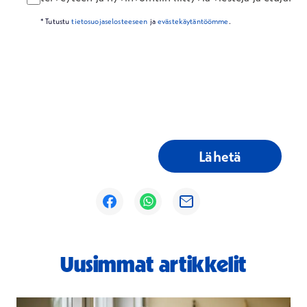
* Tutustu
tietosuojaselosteeseen
ja
evästekäytäntöömme
.
Lähetä
Avautuu uuteen ikkunaan
Avautuu uuteen ikkunaan
Avautuu uuteen ikkunaan
Uusimmat artikkelit