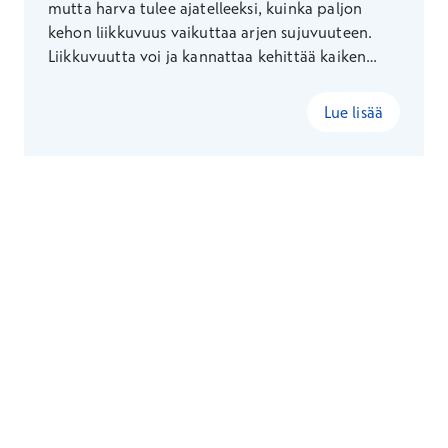
mutta harva tulee ajatelleeksi, kuinka paljon
kehon liikkuvuus vaikuttaa arjen sujuvuuteen.
Liikkuvuutta voi ja kannattaa kehittää kaiken
ikäisenä – fysioterapeutti Suvi Konster kertoo,
miten otat liikkuvuusharjoitukset helposti osaksi
Lue lisää
jokaista päivää.