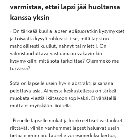
varmistaa, ettei lapsi jää huoltensa
kanssa yksin
- On tärkeää kuulla lapsen epäsuoratkin kysymykset
ja toisaalta kysyä rohkeasti itse, mitä lapsi on
mahdollisesti kuullut, nähnyt tai miettii. On
valmistauduttava vastaamaan vakaviinkin
kysymyksiin: mitä sota tarkoittaa? Olemmeko me
turvassa?
Sota on lapselle usein hyvin abstrakti ja sanana
pelottava asia. Aiheesta keskustellessa on tärkeä
muokata viestiä ikätasoon sopivaksi. Ei vähätellä,
mutta ei myöskään liioitella.
- Pienelle lapselle niukat ja konkreettiset vastaukset
riittävät, vähän vanhemmat lapset haluavat usein
tietää enemmän. Lapselle voi esimerkiksi kertoa,