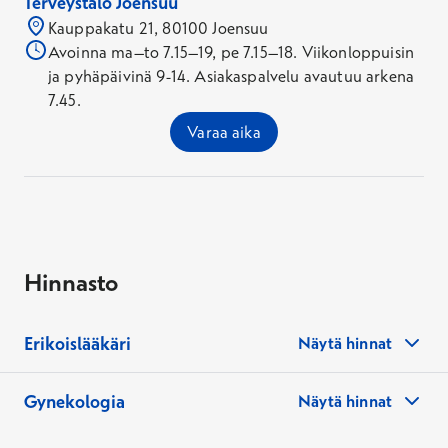
Terveystalo Joensuu
Kauppakatu 21, 80100 Joensuu
Avoinna ma–to 7.15–19, pe 7.15–18. Viikonloppuisin
ja pyhäpäivinä 9-14. Asiakaspalvelu avautuu arkena
7.45.
Varaa aika
Hinnasto
Erikoislääkäri
Näytä hinnat
Gynekologia
Näytä hinnat