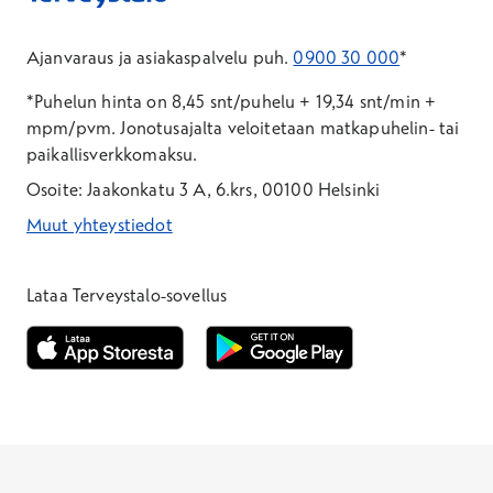
Ei Kela-korvausta
Ajanvaraus ja asiakaspalvelu puh.
0900 30 000
*
Raskaudentilan ultraäänitutkimus
*Puhelun hinta on 8,45 snt/puhelu + 19,34 snt/min +
mpm/pvm.
Jonotusajalta veloitetaan matkapuhelin- tai
Hinta
paikallisverkkomaksu.
Alk.
174,00 €
Osoite: Jaakonkatu 3 A, 6.krs, 00100 Helsinki
Ei Kela-korvausta
Muut yhteystiedot
Sikiön yksityiskoht. vaativa ultraääni,
*Puhelun hinta on 8,35 snt/puhelu + 19,33 snt/min + mpm/pvm
*Puhelun hinta on matkapuhelinliittymästä 8,35 snt/puhelu + 
erikoistekniikka
Lataa Terveystalo-sovellus
Hinta
Alk.
377,00 €
Avautuu uuteen ikkunaan
Avautuu uuteen ikkunaan
Ei Kela-korvausta
Henkilöasiakkaat