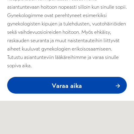
asiantuntevaan hoitoon nopeasti silloin kun sinulle sopii.
Gynekologimme ovat perehtyneet esimerkiksi
gynekologisten kipujen ja tulehdusten, vuotohäiriöiden
sekä vaihdevuosioireiden hoitoon. Myös ehkäisy,
raskauden seuranta ja muut naistentauteihin liittyvät
aiheet kuuluvat gynekologien erikoisosaamiseen.
Tutustu asiantunteviin lääkäreihimme ja varaa sinulle
sopiva aika.
Varaa aika