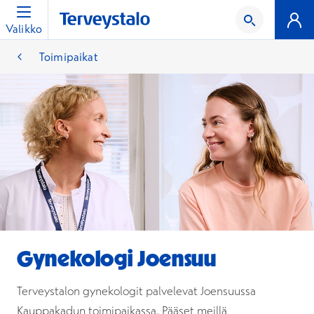
Valikko
Toimipaikat
Gynekologi Joensuu
Terveystalon gynekologit palvelevat Joensuussa
Kauppakadun toimipaikassa. Pääset meillä