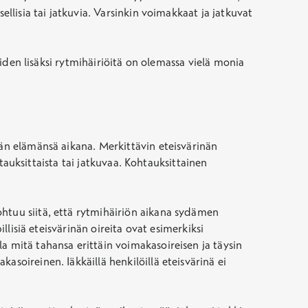
ellisia tai jatkuvia. Varsinkin voimakkaat ja jatkuvat
öiden lisäksi rytmihäiriöitä on olemassa vielä monia
nän elämänsä aikana. Merkittävin eteisvärinän
htauksittaista tai jatkuvaa. Kohtauksittainen
ohtuu siitä, että rytmihäiriön aikana sydämen
llisiä eteisvärinän oireita ovat esimerkiksi
a mitä tahansa erittäin voimakasoireisen ja täysin
soireinen. Iäkkäillä henkilöillä eteisvärinä ei