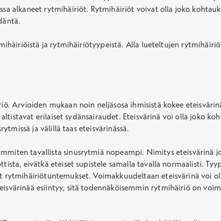
sa alkaneet rytmihäiriöt. Rytmihäiriöt voivat olla joko kohtauks
däntä.
tmihäiriöistä ja rytmihäiriötyypeistä. Alla lueteltujen rytmihäiri
iriö. Arvioiden mukaan noin neljäsosa ihmisistä kokee eteisväri
e altistavat erilaiset sydänsairaudet. Eteisvärinä voi olla joko ko
rytmissä ja välillä taas eteisvärinässä.
immiten tavallista sinusrytmiä nopeampi. Nimitys eteisvärinä j
ista, eivätkä eteiset supistele samalla tavalla normaalisti. Tyypi
et rytmihäiriötuntemukset. Voimakkuudeltaan eteisvärinä voi oll
isvärinää esiintyy, sitä todennäköisemmin rytmihäiriö on voimaka