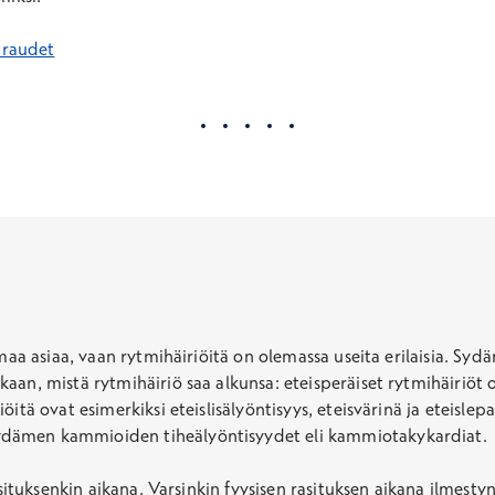
iraudet
maa asiaa, vaan rytmihäiriöitä on olemassa useita erilaisia. Sydä
aan, mistä rytmihäiriö saa alkunsa: eteisperäiset rytmihäiriöt 
öitä ovat esimerkiksi eteislisälyöntisyys, eteisvärinä ja eteisle
ydämen kammioiden tiheälyöntisyydet eli kammiotakykardiat.
asituksenkin aikana. Varsinkin fyysisen rasituksen aikana ilmesty