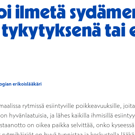
oi ilmetä sydäme
 tykytyksenä tai 
ogian erikoislääkäri
lissa rytmissä esiintyville poikkeavuuksille, joita 
n hyvänlaatuisia, ja lähes kaikilla ihmisillä esiinty
staanotto on oikea paikka selvittää, onko kyseessä 
ytmihäiriöt on hyvä tunnistaa ja keskustella lääkäri