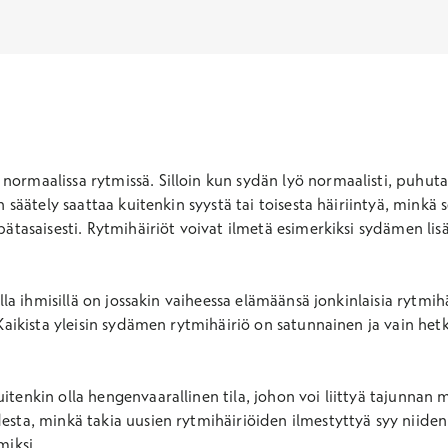
ormaalissa rytmissä. Silloin kun sydän lyö normaalisti, puhuta
n säätely saattaa kuitenkin syystä tai toisesta häiriintyä, minkä
pätasaisesti. Rytmihäiriöt voivat ilmetä esimerkiksi sydämen lis
lla ihmisillä on jossakin vaiheessa elämäänsä jonkinlaisia rytmihä
 Kaikista yleisin sydämen rytmihäiriö on satunnainen ja vain het
tenkin olla hengenvaarallinen tila, johon voi liittyä tajunnan m
sta, minkä takia uusien rytmihäiriöiden ilmestyttyä syy niiden t
miksi.