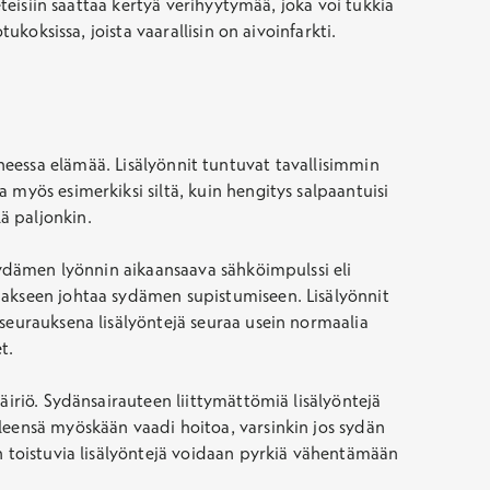
eteisiin saattaa kertyä verihyytymää, joka voi tukkia
ukoksissa, joista vaarallisin on aivoinfarkti.
vaiheessa elämää. Lisälyönnit tuntuvat tavallisimmin
 myös esimerkiksi siltä, kuin hengitys salpaantuisi
lä paljonkin.
 sydämen lyönnin aikaansaava sähköimpulssi eli
hakseen johtaa sydämen supistumiseen. Lisälyönnit
 seurauksena lisälyöntejä seuraa usein normaalia
t.
äiriö. Sydänsairauteen liittymättömiä lisälyöntejä
leensä myöskään vaadi hoitoa, varsinkin jos sydän
n toistuvia lisälyöntejä voidaan pyrkiä vähentämään