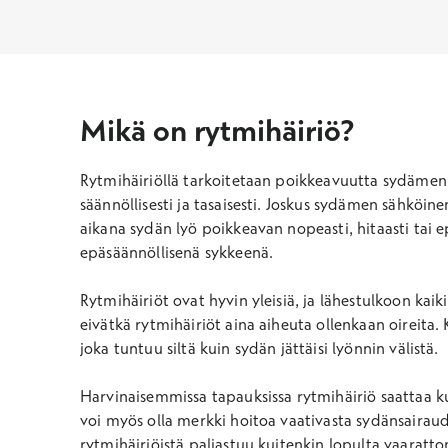
Mikä on rytmihäiriö?
Rytmihäiriöllä tarkoitetaan poikkeavuutta sydämen n
säännöllisesti ja tasaisesti. Joskus sydämen sähköine
aikana sydän lyö poikkeavan nopeasti, hitaasti tai e
epäsäännöllisenä sykkeenä.
Rytmihäiriöt ovat hyvin yleisiä, ja lähestulkoon kaiki
eivätkä rytmihäiriöt aina aiheuta ollenkaan oireita.
joka tuntuu siltä kuin sydän jättäisi lyönnin välistä.
Harvinaisemmissa tapauksissa rytmihäiriö saattaa kui
voi myös olla merkki hoitoa vaativasta sydänsairaude
rytmihäiriöistä paljastuu kuitenkin lopulta vaaratto