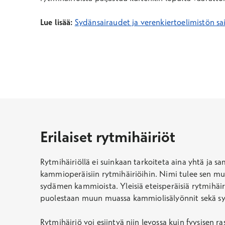
Lue lisää:
Sydänsairaudet ja verenkiertoelimistön sa
Erilaiset rytmihäiriöt
Rytmihäiriöllä ei suinkaan tarkoiteta aina yhtä ja sa
kammioperäisiin rytmihäiriöihin. Nimi tulee sen muk
sydämen kammioista. Yleisiä eteisperäisiä rytmihäiri
puolestaan muun muassa kammiolisälyönnit sekä s
Rytmihäiriö voi esiintyä niin levossa kuin fyysisen r