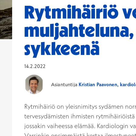
Rytmihäiriö v
muljahteluna,
sykkeenä
14.2.2022
Asiantuntija
Kristian Paavonen, kardiol
Rytmihäiriö on yleisnimitys sydämen normaa
tervesydämisten ihmisten rytmihäiriöistä o
jossakin vaiheessa elämää. Kardiologin va
Varsinkin ensimmäistä kertaa ilmestyneet r