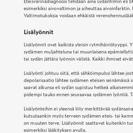
Eteisvärinädiagnoosi tehdään aina sydänfilmin eli EKG
esimerkiksi aivovaltimon ja aiheuttaa aivoinfarktin. E
Valtimotukoksia voidaan ehkäistä verenohennuslääkit
Lisälyönnit
Lisälyönnit ovat kaikista yleisin rytmihäiriötyyppi. Y
sydämen muljahteluna tai muunlaisena epämiellyttävä
tai sydän jättäisi lyönnin välistä. Kaikki ihmiset eivä
Lisälyönti johtuu siitä, että sähköimpulssi lähtee 
depolarisaatio lähtee sydämen eteisen seinämässä s
saavat alkunsa eli sydän supistuu hetkeä aikaisemmi
pidempi tauko ennen seuraavaa sydämen lyöntiä. Täm
Lisälyönteihin ei yleensä liity merkittävää sydänsai
kutsutaankin myös terveen sydämen eteis- tai kammio
on muuten terve. Lisälyönnit saattavat kuitenkin tu
esimerkiksi lääkityksen avulla.