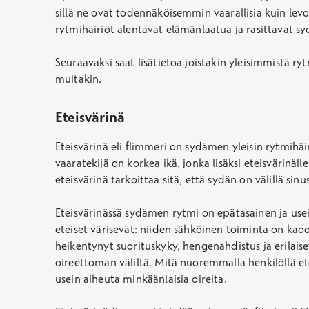
sillä ne ovat todennäköisemmin vaarallisia kuin levos
rytmihäiriöt alentavat elämänlaatua ja rasittavat sy
Seuraavaksi saat lisätietoa joistakin yleisimmistä ry
muitakin.
Eteisvärinä
Eteisvärinä eli flimmeri on sydämen yleisin rytmihä
vaaratekijä on korkea ikä, jonka lisäksi eteisvärinäll
eteisvärinä tarkoittaa sitä, että sydän on välillä sinus
Eteisvärinässä sydämen rytmi on epätasainen ja use
eteiset värisevät: niiden sähköinen toiminta on kaoott
heikentynyt suorituskyky, hengenahdistus ja erilais
oireettoman väliltä. Mitä nuoremmalla henkilöllä ete
usein aiheuta minkäänlaisia oireita.