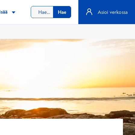
isää
Hae
Asioi verkossa