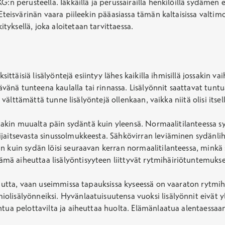
:n perusteella. Iäkkäillä ja perussairailla henkilöillä sydämen 
teisvärinän vaara piileekin pääasiassa tämän kaltaisissa valtimot
yksellä, joka aloitetaan tarvittaessa.
ksittäisiä lisälyöntejä esiintyy lähes kaikilla ihmisillä jossakin 
nä tunteena kaulalla tai rinnassa. Lisälyönnit saattavat tuntua
t välttämättä tunne lisälyöntejä ollenkaan, vaikka niitä olisi itsel
jostakin muualta päin sydäntä kuin yleensä. Normaalitilanteessa
ijaitsevasta sinussolmukkeesta. Sähkövirran leviäminen sydänli
n kuin sydän löisi seuraavan kerran normaalitilanteessa, minkä
ä aiheuttaa lisälyöntisyyteen liittyvät rytmihäiriötuntemukse
rautta, vaan useimmissa tapauksissa kyseessä on vaaraton rytmih
lisälyönneiksi. Hyvänlaatuisuutensa vuoksi lisälyönnit eivät y
ntua pelottavilta ja aiheuttaa huolta. Elämänlaatua alentaessaa