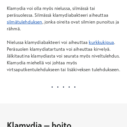
Klamydia voi olla myös nielussa, silmässä tai
peräsuolessa. Silmässä klamydiabakteeri aiheuttaa
silmätulehduksen
, jonka oireita ovat silmien punoitus ja
rähmä.
Nielussa klamydiabakteeri voi aiheuttaa
kurkkukipua
.
Peräsuolen klamydiatartunta voi aiheuttaa kirvelyä.
Jälkitautina klamydiasta voi seurata myös niveltulehdus.
Klamydia miehellä voi johtaa myös
virtsaputkentulehdukseen tai lisäkiveksen tulehdukseen.
Klamydia – hoito