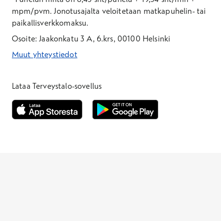
mpm/pvm.
Jonotusajalta veloitetaan matkapuhelin- tai
paikallisverkkomaksu.
Osoite: Jaakonkatu 3 A, 6.krs, 00100 Helsinki
Muut yhteystiedot
*Puhelun hinta on 8,35 snt/puhelu + 19,33 snt/min + mpm/pvm
*Puhelun hinta on matkapuhelinliittymästä 8,35 snt/puhelu + 
Lataa Terveystalo-sovellus
Avautuu uuteen ikkunaan
Avautuu uuteen ikkunaan
Henkilöasiakkaat
Hinnasto
Ajanvaraus