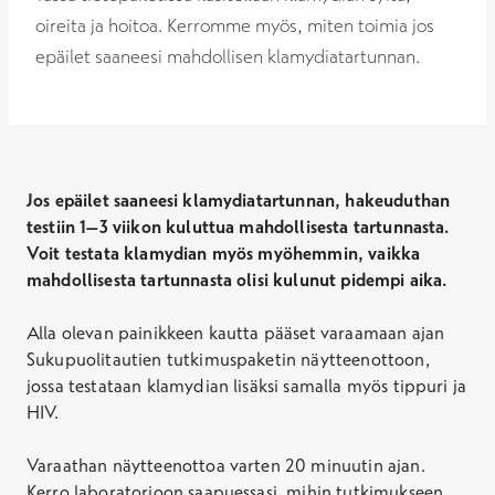
oireita ja hoitoa. Kerromme myös, miten toimia jos
epäilet saaneesi mahdollisen klamydiatartunnan.
Jos epäilet saaneesi klamydiatartunnan, hakeuduthan
testiin 1–3 viikon kuluttua mahdollisesta tartunnasta.
Voit testata klamydian myös myöhemmin, vaikka
mahdollisesta tartunnasta olisi kulunut pidempi aika.
Alla olevan painikkeen kautta pääset varaamaan ajan
Sukupuolitautien tutkimuspaketin näytteenottoon,
jossa testataan klamydian lisäksi samalla myös tippuri ja
HIV.
Varaathan näytteenottoa varten 20 minuutin ajan.
Kerro laboratorioon saapuessasi, mihin tutkimukseen