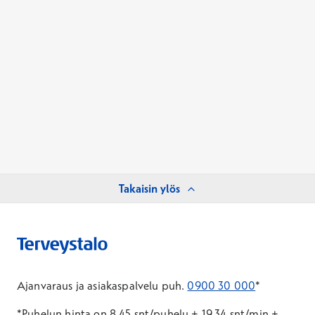
Takaisin ylös
Ajanvaraus ja asiakaspalvelu puh.
0900 30 000
*
*Puhelun hinta on 8,45 snt/puhelu + 19,34 snt/min +