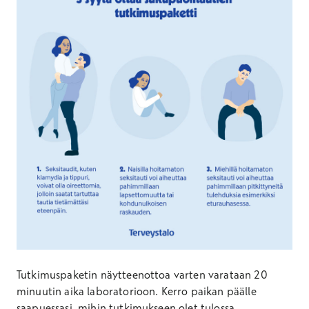
Tutkimuspaketin näytteenottoa varten varataan 20
minuutin aika laboratorioon. Kerro paikan päälle
saapuessasi, mihin tutkimukseen olet tulossa.