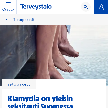
Valikko
Tietopaketit
Tietopaketti
Klamydia on yleisin
seksitauti Suomessa