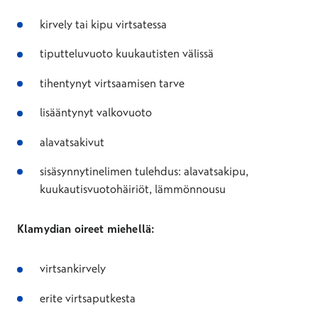
kirvely tai kipu virtsatessa
tiputteluvuoto kuukautisten välissä
tihentynyt virtsaamisen tarve
lisääntynyt valkovuoto
alavatsakivut
sisäsynnytinelimen tulehdus: alavatsakipu,
kuukautisvuotohäiriöt, lämmönnousu
Klamydian oireet miehellä:
virtsankirvely
erite virtsaputkesta