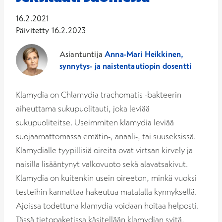
16.2.2021
Päivitetty 16.2.2023
Asiantuntija
Anna-Mari Heikkinen,
synnytys- ja naistentautiopin dosentti
Klamydia on Chlamydia trachomatis -bakteerin
aiheuttama sukupuolitauti, joka leviää
sukupuoliteitse. Useimmiten klamydia leviää
suojaamattomassa emätin-, anaali-, tai suuseksissä.
Klamydialle tyypillisiä oireita ovat virtsan kirvely ja
naisilla lisääntynyt valkovuoto sekä alavatsakivut.
Klamydia on kuitenkin usein oireeton, minkä vuoksi
testeihin kannattaa hakeutua matalalla kynnyksellä.
Ajoissa todettuna klamydia voidaan hoitaa helposti.
Tässä tietopaketissa käsitellään klamydian syitä,