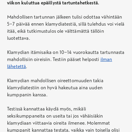
viikon kuluttua epäillystä tartuntahetkestä.
Mahdollisen tartunnan jälkeen tulisi odottaa vähintään
5−7 päivää ennen klamydiatestiä, sillä tulehdus voi vielä
itää, eikä tutkimustulos ole välttämättä tällöin
luotettava.
Klamydian itämisaika on 10−14 vuorokautta tartunnasta
mahdollisiin oireisiin. Testiin pääset helposti
ilman
lähetettä
.
Klamydian mahdollisen oireettomuuden takia
klamydiatestiin on hyvä hakeutua aina uuden
kumppanin kanssa.
Testissä kannattaa käydä myös, mikäli
seksikumppaneita on useita tai jos vähäisiäkin
klamydiaan viittaavia oireita ilmenee. Molemmat
kumppanit kannattaa testata, vaikka vain toisella olisi