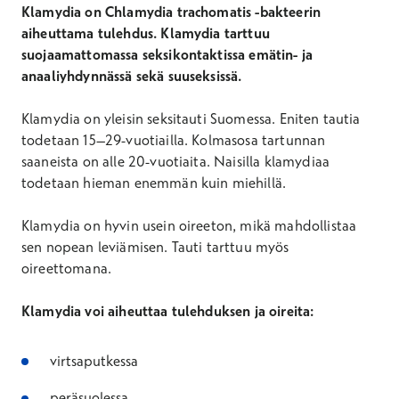
Klamydia on Chlamydia trachomatis -bakteerin
aiheuttama tulehdus. Klamydia tarttuu
suojaamattomassa seksikontaktissa emätin- ja
anaaliyhdynnässä sekä suuseksissä.
Klamydia on yleisin seksitauti Suomessa. Eniten tautia
todetaan 15–29-vuotiailla. Kolmasosa tartunnan
saaneista on alle 20-vuotiaita. Naisilla klamydiaa
todetaan hieman enemmän kuin miehillä.
Klamydia on hyvin usein oireeton, mikä mahdollistaa
sen nopean leviämisen. Tauti tarttuu myös
oireettomana.
Klamydia voi aiheuttaa tulehduksen ja oireita:
virtsaputkessa
peräsuolessa