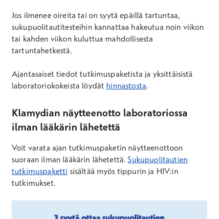
Jos ilmenee oireita tai on syytä epäillä tartuntaa,
sukupuolitautitesteihin kannattaa hakeutua noin viikon
tai kahden viikon kuluttua mahdollisesta
tartuntahetkestä.
Ajantasaiset tiedot tutkimuspaketista ja yksittäisistä
laboratoriokokeista löydät
hinnastosta
.
Klamydian näytteenotto laboratoriossa
ilman lääkärin lähetettä
Voit varata ajan tutkimuspaketin näytteenottoon
suoraan ilman lääkärin lähetettä.
Sukupuolitautien
tutkimuspaketti
sisältää myös tippurin ja HIV:in
tutkimukset.