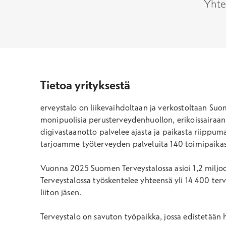
Yhte
Tietoa yrityksestä
erveystalo on liikevaihdoltaan ja verkostoltaan Suo
monipuolisia perusterveydenhuollon, erikoissairaanhoi
digivastaanotto palvelee ajasta ja paikasta riippum
tarjoamme työterveyden palveluita 140 toimipaikassa
Vuonna 2025 Suomen Terveystalossa asioi 1,2 miljoona
Terveystalossa työskentelee yhteensä yli 14 400 ter
liiton jäsen.
Terveystalo on savuton työpaikka, jossa edistetään h