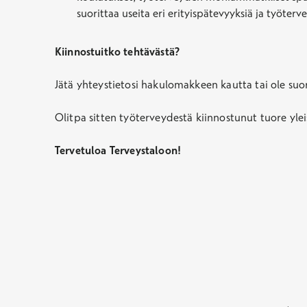
suorittaa useita eri erityispätevyyksiä ja työt
Kiinnostuitko tehtävästä?
Jätä yhteystietosi hakulomakkeen kautta tai ole su
Olitpa sitten työterveydestä kiinnostunut tuore yleis
Tervetuloa
Terveystaloon!