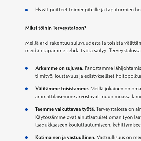
Hyvät puitteet toimenpiteille ja tapaturmien h
Miksi töihin Terveystaloon?
Meillä arki rakentuu sujuvuudesta ja toisista välitt
meidän tapamme tehdä työtä säilyy: Terveystalossa s
Arkemme on sujuvaa.
Panostamme lähijohtamisee
tiimityö, joustavuus ja edistykselliset hoitopol
Välitämme toisistamme.
Meillä jokainen on oma
ammattilaisemme arvostavat muun muassa lämmin
Teemme vaikuttavaa työtä
. Terveystalossa on a
Käytössämme ovat ainutlaatuiset oman työn laat
laadukkaaseen kouluttautumiseen, kehittymisee
Kotimainen ja vastuullinen.
Vastuullisuus on mei