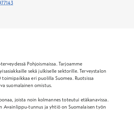
977143
työterveydessä Pohjoismaissa. Tarjoamme
asiakkaille sekä julkiselle sektorille. Terveystalon
 toimipaikkaa eri puolilla Suomea. Ruotsissa
ahva suomalainen omistus.
joonaa, joista noin kolmannes toteutui etäkanavissa.
 on Avainlippu-tunnus ja yhtiö on Suomalaisen työn