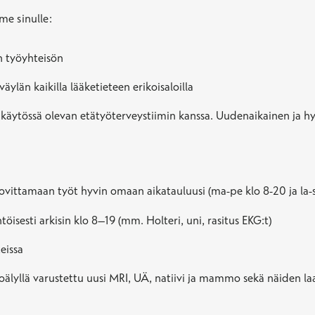
me sinulle:
n työyhteisön
äylän kaikilla lääketieteen erikoisaloilla
i käytössä olevan etätyöterveystiimin kanssa. Uudenaikainen ja h
sovittamaan työt hyvin omaan aikatauluusi (ma-pe klo 8-20 ja la-s
öisesti arkisin klo 8–19 (mm. Holteri, uni, rasitus EKG:t)
eissa
älyllä varustettu uusi MRI, UÄ, natiivi ja mammo sekä näiden laa