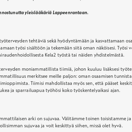
iinnostunutta yleislääkäriä Lappeenrantaan.
työterveyden tehtäviä sekä hyödyntämään ja kasvattamaan osaa
tamaan työsi sisältöön ja tekemään siitä oman näköisesi. Työsi 
airaudenhoidollisesta Kela2 työstä tai näiden yhdistelmästä.
erveyden moniammatillista tiimiä, johon kuuluu lisäksesi työter
mmatillisuus merkitsee meille paljon: oman osaamisen tunnistam
tiimioppimista. Tiimisi mahdollistaa myös sen, että pääset keski
ukea ja sparrailuapua työhösi koko työskentelyaikasi ajan.
ammattilaisen arki on sujuvaa. Välitämme toinen toisistamme 
lisimman sujuvaa ja voit keskittyä siihen, missä olet hyvä.