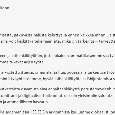
oitoon
ämisestä, jatkuvasta halusta kehittyä ja ennen kaikkea inhimilli
inä voit keskittyä tekemään sitä, mikä on tärkeintä – terveytt
n ja esihenkilötyöhön, jotta jokainen ammattilaisemme saa työs
kumme tukevat arjen työtä.
 arvostettu itsensä, oman alansa huippuosaaja ja tärkeä osa t
tä työyhteisöämme, hyvää esihenkilötyötä ja lähijohtamista se
inutkertaista osaamista aina ennaltaehkäisystä perusterveydenhuo
umittarit ja digitaaliset hoitopolut kaikkiin yleisimpiin saira
n ja ammatilliseen kasvuun.
lle sydämen asia. ISS ESG:n arvioinnissa kuulumme globaalisti 