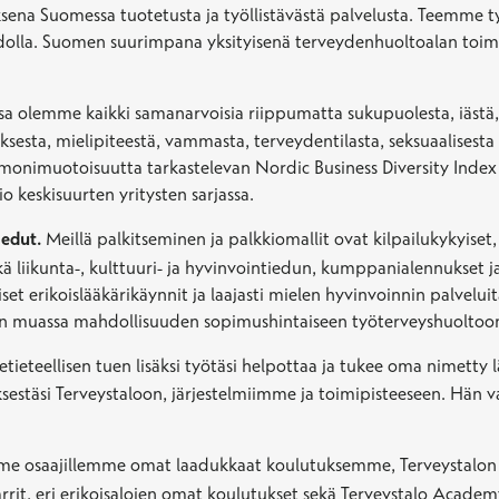
ena Suomessa tuotetusta ja työllistävästä palvelusta. Teemme t
olla. Suomen suurimpana yksityisenä terveydenhuoltoalan toimi
a olemme kaikki samanarvoisia riippumatta sukupuolesta, iästä, et
ksesta, mielipiteestä, vammasta, terveydentilasta, seksuaalises
monimuotoisuutta tarkastelevan Nordic Business Diversity Inde
keskisuurten yritysten sarjassa.
 edut.
Meillä palkitseminen ja palkkiomallit ovat kilpailukykyise
 liikunta-, kulttuuri- ja hyvinvointiedun, kumppanialennukset ja
set erikoislääkärikäynnit ja laajasti mielen hyvinvoinnin palvelu
muassa mahdollisuuden sopimushintaiseen työterveyshuoltoo
etieteellisen tuen lisäksi työtäsi helpottaa ja tukee oma nimetty l
sestäsi Terveystaloon, järjestelmiimme ja toimipisteeseen. Hän va
e osaajillemme omat laadukkaat koulutuksemme, Terveystalon Lää
rit, eri erikoisalojen omat koulutukset sekä Terveystalo Academ