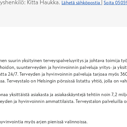
yshenkilö: Kitta Haukka.
|
Lähetä sähköpostia
Soita 0505
men suurin yksityinen terveyspalveluyritys ja johtava toimija 
don, suunterveyden ja hyvinvoinnin palveluja yritys- ja yksityis
atta 24/7. Terveyden ja hyvinvoinnin palveluja tarjoaa myös 360
. Terveystalo on Helsingin pörssissä listattu yhtiö, jolla on v
a yksittäistä asiakasta ja asiakaskäyntejä tehtiin noin 7,2 mil
veyden ja hyvinvoinnin ammattilaista. Terveystalon palveluilla
yvinvointia myös arjen pienissä valinnoissa.