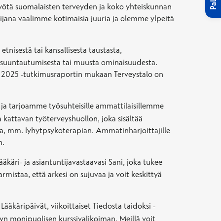
yötä suomalaisten terveyden ja koko yhteiskunnan
jana vaalimme kotimaisia juuria ja olemme ylpeitä
nisestä tai kansallisesta taustasta,
ta suuntautumisesta tai muusta ominaisuudesta.
x 2025 -tutkimusraportin mukaan Terveystalo on
t, ja tarjoamme työsuhteisille ammattilaisillemme
 kattavan työterveyshuollon, joka sisältää
ita, mm. lyhytpsykoterapian. Ammatinharjoittajille
n.
ääkäri- ja asiantuntijavastaavasi Sani, joka tukee
rmistaa, että arkesi on sujuvaa ja voit keskittyä
käripäivät, viikoittaiset Tiedosta taidoksi -
yn monipuolisen kurssivalikoiman. Meillä voit