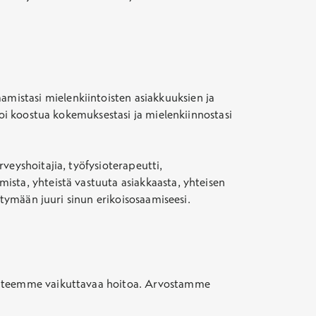
mistasi mielenkiintoisten asiakkuuksien ja
voi koostua kokemuksestasi ja mielenkiinnostasi
veyshoitajia, työfysioterapeutti,
ista, yhteistä vastuuta asiakkaasta, yhteisen
ttymään juuri sinun erikoisosaamiseesi.
ja teemme vaikuttavaa hoitoa. Arvostamme