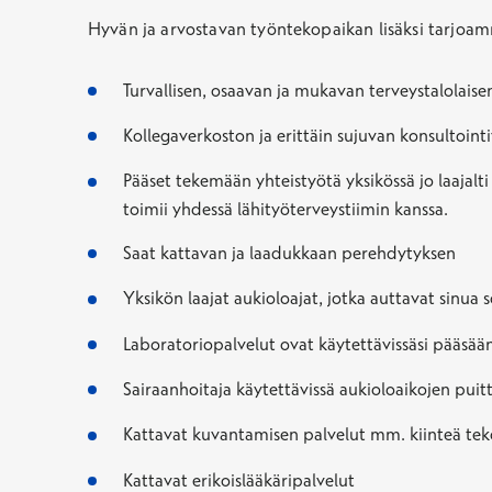
Hyvän ja arvostavan työntekopaikan lisäksi tarjoam
Turvallisen, osaavan ja mukavan terveystalolaise
Kollegaverkoston ja erittäin sujuvan konsultointiv
Pääset tekemään yhteistyötä yksikössä jo laajalt
toimii yhdessä lähityöterveystiimin kanssa.
Saat kattavan ja laadukkaan perehdytyksen
Yksikön laajat aukioloajat, jotka auttavat sinua 
Laboratoriopalvelut ovat käytettävissäsi pääsäänt
Sairaanhoitaja käytettävissä aukioloaikojen puitt
Kattavat kuvantamisen palvelut mm. kiinteä teko
Kattavat erikoislääkäripalvelut