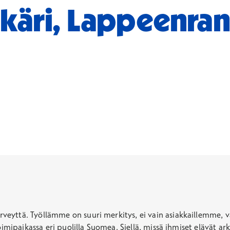
käri, Lappeenran
veyttä. Työllämme on suuri merkitys, ei vain asiakkaillemme, 
toimipaikassa eri puolilla Suomea. Siellä, missä ihmiset elävät 