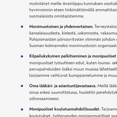
myöntänyt meille Avainlippu-tunnuksen osoituks
hyvinvoinnin eteen tinkimättömällä ammattitaid
suomalaisista omistajistamme.
Monimuotoinen ja yhdenvertainen.
Terveystaloss
kansalaisuudesta, kielestä, uskonnosta, vakaumu
Pohjoismaisten pörssiyritysten ylimmän johdon 
Suomen kolmanneksi monimuotoisin organisaatio 
Kilpailukykyinen palkitseminen ja monipuoliset
monipuoliset työsuhteen edut, kuten lounas- sekä
peruspalveluiden lisäksi muun muassa lähetteelli
tarjoamme vaihtuvat kumppanietumme ja muun 
Oma lääkäri- ja asiantuntijavastaava.
Meillä lääk
sinua arkesi suunnittelussa, huolehtii perehdytyk
ydinosaamiseesi.
Monipuoliset koulutusmahdollisuudet.
Tarjoamm
koulutukset, työterveyden moniammatilliset spar