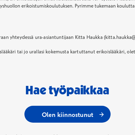
erveyshuollon erikoistumiskoulutuksen. Pyrimme tukemaan koulutt
oraan yhteydessä ura-asiantuntijaan Kitta Haukka (kitta.haukka
lääkäri tai jo urallasi kokemusta kartuttanut erikoislääkäri, ole
Hae työpaikkaa
Avautuu uutee
Olen kiinnostunut