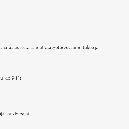
yvää palautetta saanut etätyöterveystiimi tukee ja
u klo 9-14)
jat aukioloajat