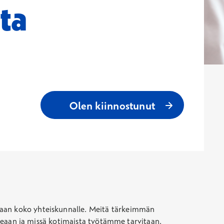
ta
Avautuu uutee
Olen kiinnostunut
vaan koko yhteiskunnalle. Meitä tärkeimmän
arkeaan ja missä kotimaista työtämme tarvitaan.