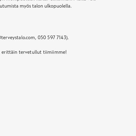
autumista myös talon ulkopuolella.
@terveystalo.com, 050 597 7143).
t erittäin tervetullut tiimiimme!
n ikkunaan