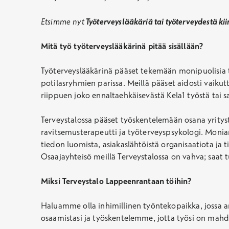
Etsimme nyt
Työterveyslääkäriä tai työterveydestä k
Mitä työ työterveyslääkärinä pitää sisällään?
Työterveyslääkärinä pääset tekemään monipuolisia 
potilasryhmien parissa. Meillä pääset aidosti vaikut
riippuen joko ennaltaehkäisevästä Kela1 työstä tai s
Terveystalossa pääset työskentelemään osana yrityst
ravitsemusterapeutti ja työterveyspsykologi. Monia
tiedon luomista, asiakaslähtöistä organisaatiota ja 
Osaajayhteisö meillä Terveystalossa on vahva; saat t
Miksi Terveystalo Lappeenrantaan töihin?
Haluamme olla inhimillinen työntekopaikka, jossa 
osaamistasi ja työskentelemme, jotta työsi on mahdol