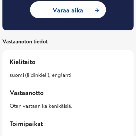
: Suvi Valtavirta, 
Varaa aika
Vastaanoton tiedot
Kielitaito
suomi (äidinkieli), englanti
Vastaanotto
Otan vastaan kaikenikäisiä.
Toimipaikat