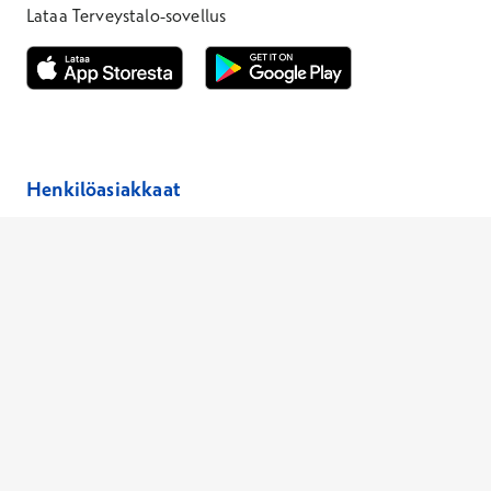
Lataa Terveystalo-sovellus
Avautuu uuteen ikkunaan
Avautuu uuteen ikkunaan
Henkilöasiakkaat
Hinnasto
Ajanvaraus
Toimipaikat
Asiantuntijat