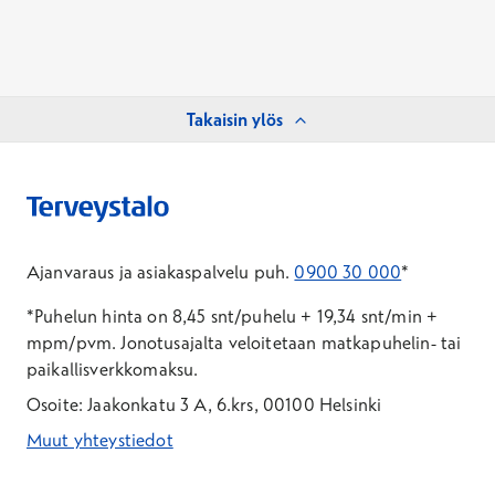
Takaisin ylös
Ajanvaraus ja asiakaspalvelu puh.
0900 30 000
*
*Puhelun hinta on 8,45 snt/puhelu + 19,34 snt/min +
mpm/pvm.
Jonotusajalta veloitetaan matkapuhelin- tai
paikallisverkkomaksu.
Osoite: Jaakonkatu 3 A, 6.krs, 00100 Helsinki
Muut yhteystiedot
*Puhelun hinta on 8,35 snt/puhelu + 19,33 snt/min + mpm/pvm
*Puhelun hinta on matkapuhelinliittymästä 8,35 snt/puhelu + 