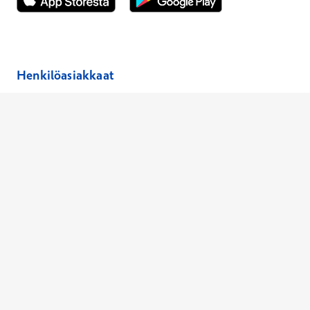
Avautuu uuteen ikkunaan
Avautuu uuteen ikkunaan
Henkilöasiakkaat
Hinnasto
Ajanvaraus
Toimipaikat
Asiantuntijat
Anna palautetta
Ajan peruutus