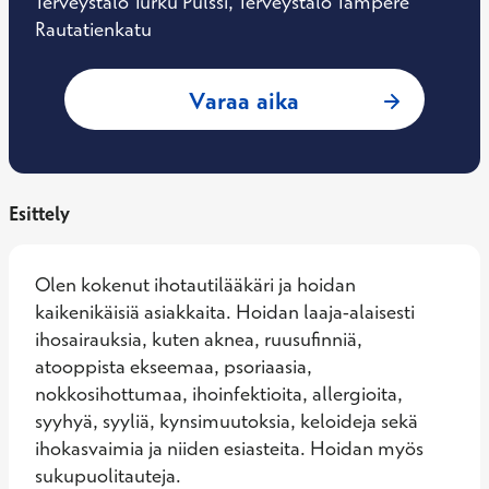
Terveystalo Turku Pulssi, Terveystalo Tampere
Rautatienkatu
: Kristina Viiklepp
Varaa aika
Esittely
Olen kokenut ihotautilääkäri ja hoidan 
kaikenikäisiä asiakkaita. Hoidan laaja-alaisesti 
ihosairauksia, kuten aknea, ruusufinniä, 
atooppista ekseemaa, psoriaasia, 
nokkosihottumaa, ihoinfektioita, allergioita, 
syyhyä, syyliä, kynsimuutoksia, keloideja sekä 
ihokasvaimia ja niiden esiasteita. Hoidan myös 
sukupuolitauteja.
