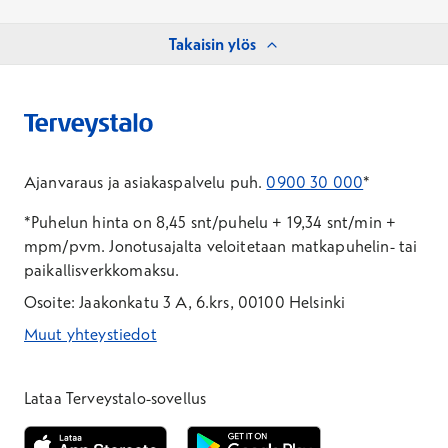
Takaisin ylös
Ajanvaraus ja asiakaspalvelu puh.
0900 30 000
*
*Puhelun hinta on 8,45 snt/puhelu + 19,34 snt/min +
mpm/pvm.
Jonotusajalta veloitetaan matkapuhelin- tai
paikallisverkkomaksu.
Osoite: Jaakonkatu 3 A, 6.krs, 00100 Helsinki
Muut yhteystiedot
*Puhelun hinta on 8,35 snt/puhelu + 19,33 snt/min + mpm/pvm
*Puhelun hinta on matkapuhelinliittymästä 8,35 snt/puhelu + 
Lataa Terveystalo-sovellus