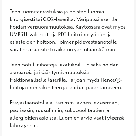
Teen luomitarkastuksia ja poistan luomia 
kirurgisesti tai CO2-laserilla. Väripulssilaserilla 
hoidan verisuonimuutoksia. Käytössäni ovat myös 
UVB311-valohoito ja PDT-hoito ihosyöpien ja 
esiasteiden hoitoon. Toimenpidevastaanotolle 
varatessa suositeltu aika on vähintään 40 min.

Teen botuliinihoitoja liikahikoiluun sekä hoidan 
aknearpia ja ikääntymismuutoksia 
fraktionaalisella laserilla. Tarjoan myös Tience®-
hoitoja ihon rakenteen ja laadun parantamiseen.

Etävastaanotolla autan mm. aknen, ekseeman, 
psoriaasin, ruusufinnin, sukupuolitautien ja 
allergioiden asioissa. Luomien arvio vaatii yleensä 
lähikäynnin. 
