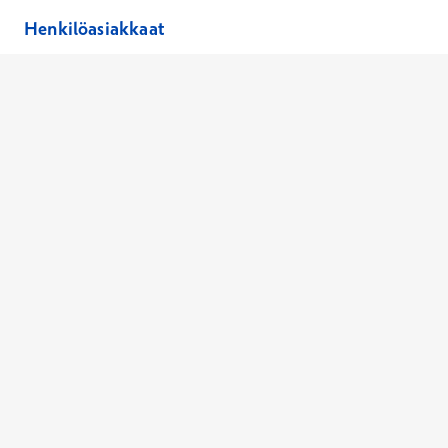
Henkilöasiakkaat
Hinnasto
Ajanvaraus
Toimipaikat
Asiantuntijat
Anna palautetta
Ajan peruutus
Kaikki palvelut