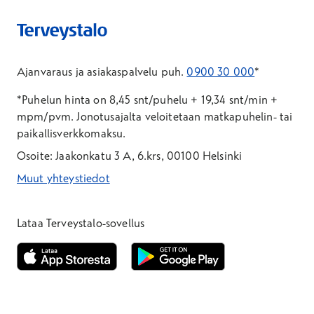
Ajanvaraus ja asiakaspalvelu puh.
0900 30 000
*
*Puhelun hinta on 8,45 snt/puhelu + 19,34 snt/min +
mpm/pvm.
Jonotusajalta veloitetaan matkapuhelin- tai
paikallisverkkomaksu.
Osoite: Jaakonkatu 3 A, 6.krs, 00100 Helsinki
Muut yhteystiedot
*Puhelun hinta on 8,35 snt/puhelu + 19,33 snt/min + mpm/pvm
*Puhelun hinta on matkapuhelinliittymästä 8,35 snt/puhelu + 
Lataa Terveystalo-sovellus
Avautuu uuteen ikkunaan
Avautuu uuteen ikkunaan