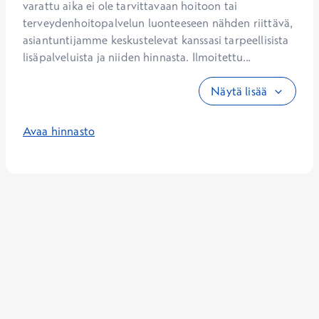
varattu aika ei ole tarvittavaan hoitoon tai 
terveydenhoitopalvelun luonteeseen nähden riittävä, 
asiantuntijamme keskustelevat kanssasi tarpeellisista 
lisäpalveluista ja niiden hinnasta. Ilmoitettu...
Näytä lisää
Avaa hinnasto