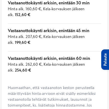
Vastaanottokäynti arkisin, enintään 30 min
Hinta
alk.
160,60
€
,
Kela-korvauksen jälkeen
alk.
152,60
€
Vastaanottokäynti arkisin, enintään 45 min
Hinta
alk.
207,60
€
,
Kela-korvauksen jälkeen
alk.
199,60
€
Palaute
Vastaanottokäynti arkisin, enintään 60 min
Hinta
alk.
262,60
€
,
Kela-korvauksen jälkeen
alk.
254,60
€
Huomaathan, että vastaanoton keston perusteella 
määrittyvään hinta-arvioon eivät sisälly esimerkiksi 
vastaanotolla tehtävät tutkimukset, lausunnot ja 
toimenpiteet, ks. lisätietoja hinnastostamme. Jos 