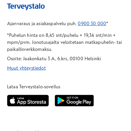
Ajanvaraus ja asiakaspalvelu puh.
0900 30 000
*
*Puhelun hinta on 8,45 snt/puhelu + 19,34 snt/min +
mpm/pvm.
Jonotusajalta veloitetaan matkapuhelin- tai
paikallisverkkomaksu.
Osoite: Jaakonkatu 3 A, 6.krs, 00100 Helsinki
Muut yhteystiedot
*Puhelun hinta on 8,35 snt/puhelu + 19,33 snt/min + mpm/pvm
*Puhelun hinta on matkapuhelinliittymästä 8,35 snt/puhelu + 
Lataa Terveystalo-sovellus
Avautuu uuteen ikkunaan
Avautuu uuteen ikkunaan