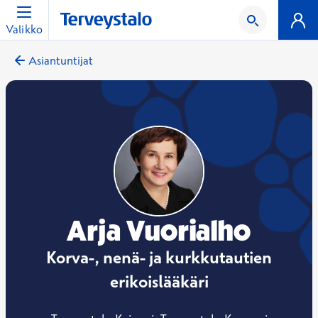
Valikko
Asiantuntijat
Arja Vuorialho
Korva-, nenä- ja kurkkutautien
erikoislääkäri