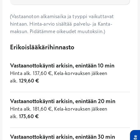
(Vastaanoton alkamisaika ja tyyppi vaikuttavat
hintaan. Hinta-arvio sisältää palvelu- ja Kanta-
maksun. Pidätämme oikeudet muutoksiin.)
Erikoislääkärihinnasto
Vastaanottokäynti arkisin, enintään 10 min
Hinta
alk.
137,60
€
,
Kela-korvauksen jälkeen
alk.
129,60
€
Vastaanottokäynti arkisin, enintään 20 min
Hinta
alk.
181,60
€
,
Kela-korvauksen jälkeen
alk.
173,60
€
Vastaanottokäynti arkisin, enintään 30 min