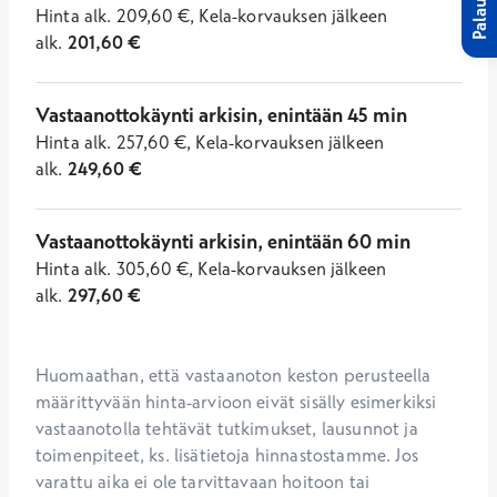
Palaute
Hinta
alk.
209,60
€
,
Kela-korvauksen jälkeen
alk.
201,60
€
Vastaanottokäynti arkisin, enintään 45 min
Hinta
alk.
257,60
€
,
Kela-korvauksen jälkeen
alk.
249,60
€
Vastaanottokäynti arkisin, enintään 60 min
Hinta
alk.
305,60
€
,
Kela-korvauksen jälkeen
alk.
297,60
€
Huomaathan, että vastaanoton keston perusteella 
määrittyvään hinta-arvioon eivät sisälly esimerkiksi 
vastaanotolla tehtävät tutkimukset, lausunnot ja 
toimenpiteet, ks. lisätietoja hinnastostamme. Jos 
varattu aika ei ole tarvittavaan hoitoon tai 