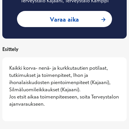
Terveystalo Kajaani, Terveystalo Kamppi
: Arja Vuorialho, 
Varaa aika
Esittely
Kaikki korva- nenä- ja kurkkutautien potilaat, 
tutkimukset ja toimenpiteet, Ihon ja 
ihonalaiskudosten pientoimenpiteet (Kajaani), 
Silmäluomileikkaukset (Kajaani). 

Jos etsit aikaa toimenpiteeseen, soita Terveystalon 
ajanvaraukseen.