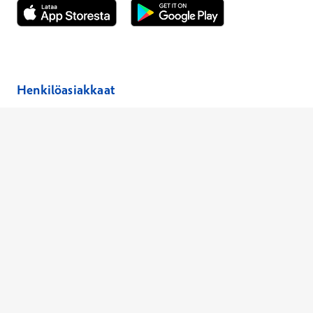
Avautuu uuteen ikkunaan
Avautuu uuteen ikkunaan
Henkilöasiakkaat
Hinnasto
Ajanvaraus
Toimipaikat
Asiantuntijat
Anna palautetta