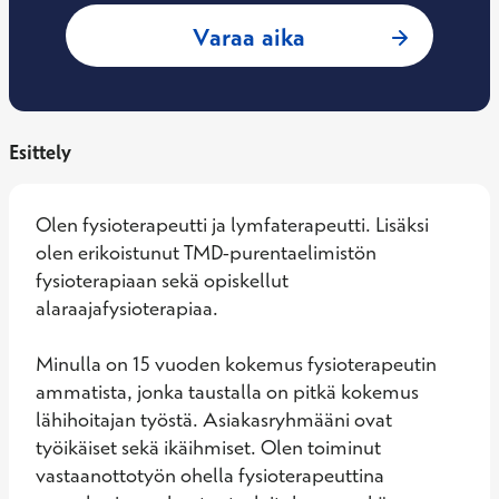
: Suvi Teräsheimo,
Varaa aika
Esittely
Olen fysioterapeutti ja lymfaterapeutti. Lisäksi 
olen erikoistunut TMD-purentaelimistön 
fysioterapiaan sekä opiskellut 
alaraajafysioterapiaa.

Minulla on 15 vuoden kokemus fysioterapeutin 
ammatista, jonka taustalla on pitkä kokemus 
lähihoitajan työstä. Asiakasryhmääni ovat 
työikäiset sekä ikäihmiset. Olen toiminut 
vastaanottotyön ohella fysioterapeuttina 