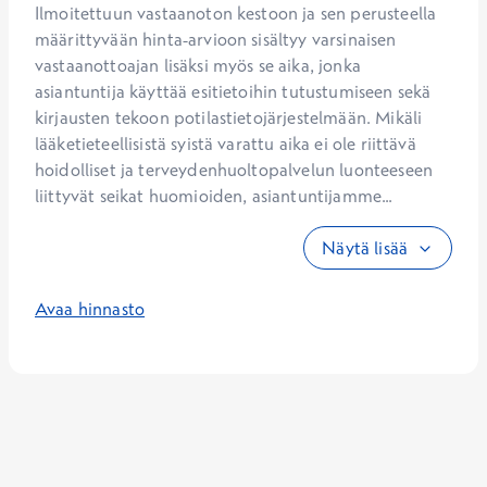
Ilmoitettuun vastaanoton kestoon ja sen perusteella 
määrittyvään hinta-arvioon sisältyy varsinaisen 
vastaanottoajan lisäksi myös se aika, jonka 
asiantuntija käyttää esitietoihin tutustumiseen sekä 
kirjausten tekoon potilastietojärjestelmään. Mikäli 
lääketieteellisistä syistä varattu aika ei ole riittävä 
hoidolliset ja terveydenhuoltopalvelun luonteeseen 
liittyvät seikat huomioiden, asiantuntijamme...
Näytä lisää
Avaa hinnasto