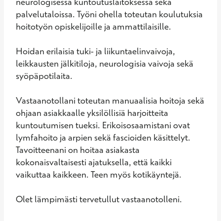
neurologisessa kuntoutuslaitoksessa sekä 
palvelutaloissa. Työni ohella toteutan koulutuksia 
hoitotyön opiskelijoille ja ammattilaisille.

Hoidan erilaisia tuki- ja liikuntaelinvaivoja, 
leikkausten jälkitiloja, neurologisia vaivoja sekä 
syöpäpotilaita.

Vastaanotollani toteutan manuaalisia hoitoja sekä 
ohjaan asiakkaalle yksilöllisiä harjoitteita 
kuntoutumisen tueksi. Erikoisosaamistani ovat 
lymfahoito ja arpien sekä fascioiden käsittelyt. 
Tavoitteenani on hoitaa asiakasta 
kokonaisvaltaisesti ajatuksella, että kaikki 
vaikuttaa kaikkeen. Teen myös kotikäyntejä.

Olet lämpimästi tervetullut vastaanotolleni.