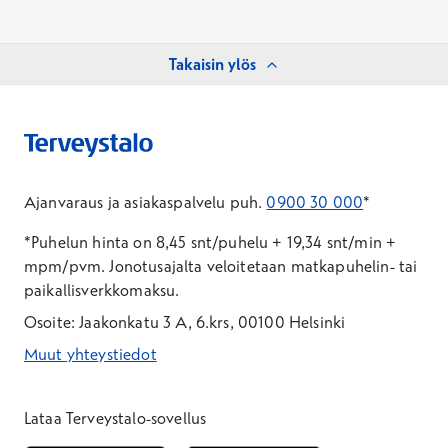
Takaisin ylös
Ajanvaraus ja asiakaspalvelu puh.
0900 30 000
*
*Puhelun hinta on 8,45 snt/puhelu + 19,34 snt/min +
mpm/pvm.
Jonotusajalta veloitetaan matkapuhelin- tai
paikallisverkkomaksu.
Osoite: Jaakonkatu 3 A, 6.krs, 00100 Helsinki
Muut yhteystiedot
*Puhelun hinta on 8,35 snt/puhelu + 19,33 snt/min + mpm/pvm
*Puhelun hinta on matkapuhelinliittymästä 8,35 snt/puhelu + 
Lataa Terveystalo-sovellus