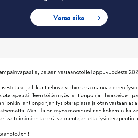
: Pihla Tolvanen, F
Varaa aika
nhempainvapaalla, palaan vastaanotolle loppuvuodesta 202
sesti tuki- ja liikuntaelinvaivoihin sekä manuaaliseen fysio
ysioterapeutti. Teen töitä myös lantionpohjan haasteiden par
ni onkin lantionpohjan fysioterapiassa ja otan vastaan asiak
atsomatta. Minulla on myös monipuolinen kokemus kaiken
arissa toimimisesta sekä valmentajan että fysioterapeutin ro
taanotolleni!