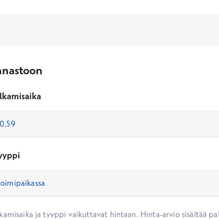
nnastoon
lkamisaika
yyppi
amisaika ja tyyppi vaikuttavat hintaan. Hinta-arvio sisältää pal