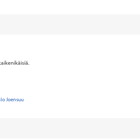
aikenikäisiä.
alo Joensuu