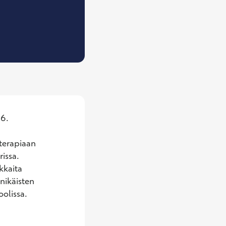
ysioterapeutti
6.

terapiaan 
issa. 
kaita 
ikäisten 
olissa.
