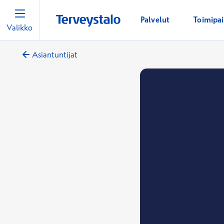
Palvelut
Toimipa
Valikko
Asiantuntijat