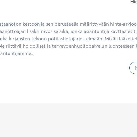
Hi
staanoton kestoon ja sen perusteella määrittyvään hinta-arvioon
aanottoajan lisäksi myös se aika, jonka asiantuntija käyttää esiti
kä kirjausten tekoon potilastietojärjestelmään. Mikäli lääketietee
ole riittävä hoidolliset ja terveydenhuoltopalvelun luonteeseen li
iantuntijamme...
N