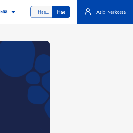
isää
Hae
Asioi verkossa