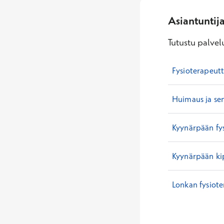
Asiantuntij
Tutustu palvelu
Fysioterapeutt
Huimaus ja se
Kyynärpään fy
Kyynärpään ki
Lonkan fysiote