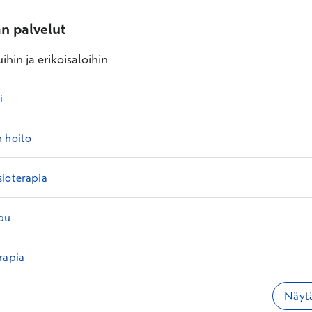
an palvelut
ihin ja erikoisaloihin
i
n hoito
sioterapia
pu
rapia
Näytä