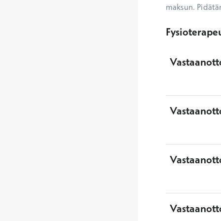
maksun. Pidätä
Fysioterapeu
Vastaanott
Vastaanotto
Vastaanott
Vastaanott