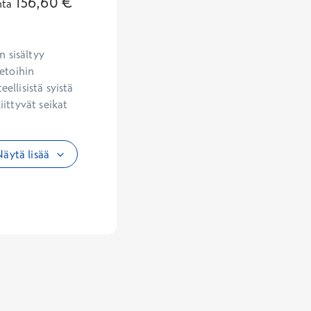
156,60
€
nta
 sisältyy 
etoihin 
llisistä syistä 
ittyvät seikat 
äytä lisää