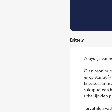
Esittely
Äitiys- ja va
Olen monipuoli
erikoistunut f
Erityisosaamise
sukupuoleen k
urheilijoiden p
Tervetuloa vas