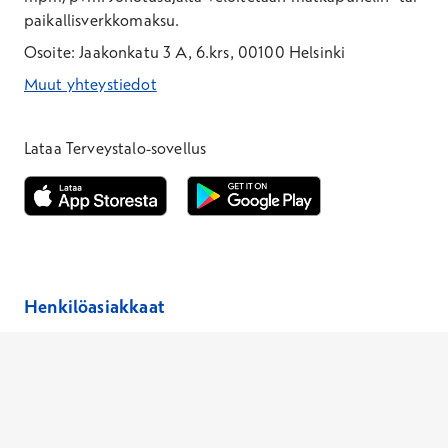
paikallisverkkomaksu.
Osoite: Jaakonkatu 3 A, 6.krs, 00100 Helsinki
Muut yhteystiedot
*Puhelun hinta on 8,35 snt/puhelu + 19,33 snt/min + mpm/pvm
*Puhelun hinta on matkapuhelinliittymästä 8,35 snt/puhelu + 
Lataa Terveystalo-sovellus
Avautuu uuteen ikkunaan
Avautuu uuteen ikkunaan
Henkilöasiakkaat
Hinnasto
Ajanvaraus