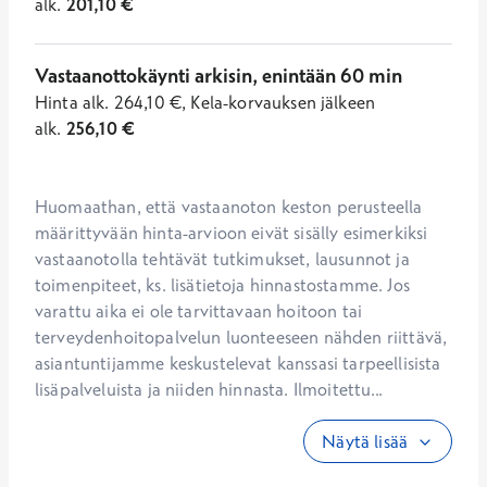
alk.
201,10
€
Vastaanottokäynti arkisin, enintään 60 min
Hinta
alk.
264,10
€
,
Kela-korvauksen jälkeen
alk.
256,10
€
Huomaathan, että vastaanoton keston perusteella 
määrittyvään hinta-arvioon eivät sisälly esimerkiksi 
vastaanotolla tehtävät tutkimukset, lausunnot ja 
toimenpiteet, ks. lisätietoja hinnastostamme. Jos 
varattu aika ei ole tarvittavaan hoitoon tai 
terveydenhoitopalvelun luonteeseen nähden riittävä, 
asiantuntijamme keskustelevat kanssasi tarpeellisista 
lisäpalveluista ja niiden hinnasta. Ilmoitettu...
Näytä lisää