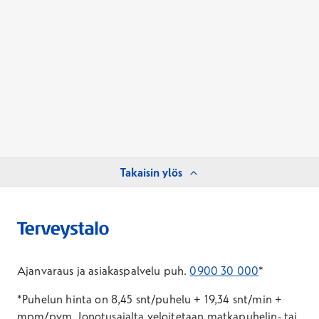
Takaisin ylös
Ajanvaraus ja asiakaspalvelu puh.
0900 30 000
*
*Puhelun hinta on 8,45 snt/puhelu + 19,34 snt/min +
mpm/pvm.
Jonotusajalta veloitetaan matkapuhelin- tai