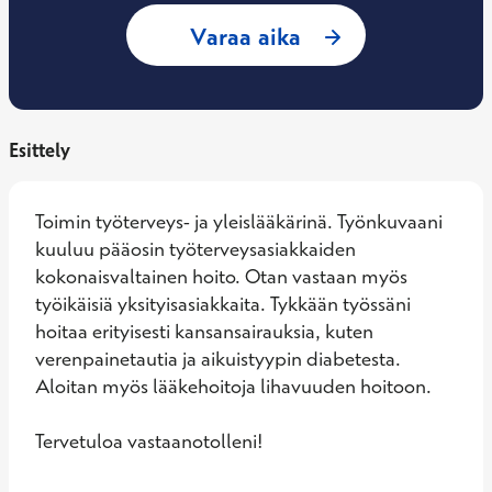
: Eeva Tuomi, Työt
Varaa aika
Esittely
Toimin työterveys- ja yleislääkärinä. Työnkuvaani 
kuuluu pääosin työterveysasiakkaiden 
kokonaisvaltainen hoito. Otan vastaan myös 
työikäisiä yksityisasiakkaita. Tykkään työssäni 
hoitaa erityisesti kansansairauksia, kuten 
verenpainetautia ja aikuistyypin diabetesta. 
Aloitan myös lääkehoitoja lihavuuden hoitoon. 

Tervetuloa vastaanotolleni!