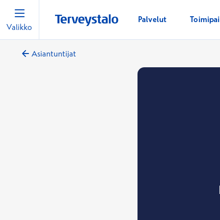
Palvelut
Toimipa
Valikko
Asiantuntijat