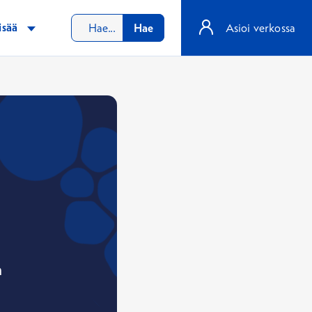
isää
Hae
Asioi verkossa
a