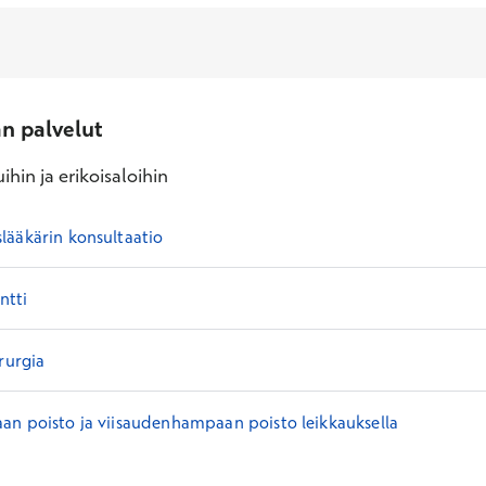
an palvelut
ihin ja erikoisaloihin
lääkärin konsultaatio
tti
rurgia
an poisto ja viisaudenhampaan poisto leikkauksella