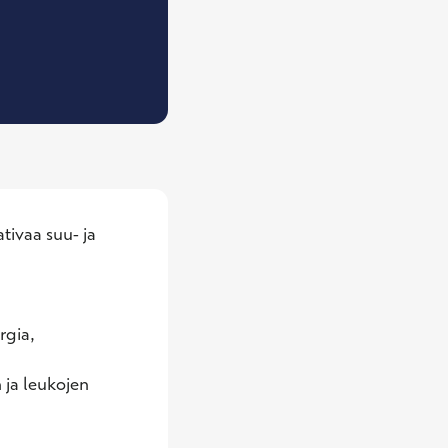
koishammaslääkäri, suu- ja leukakirurgia
tivaa suu- ja 
gia, 
ja leukojen 