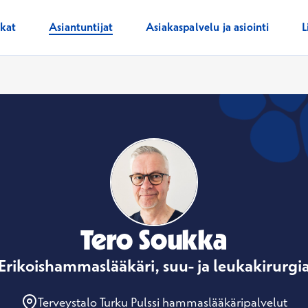
ikat
Asiantuntijat
Asiakaspalvelu ja asiointi
L
Tero Soukka
Erikoishammaslääkäri, suu- ja leukakirurgi
Terveystalo Turku Pulssi hammaslääkäripalvelut