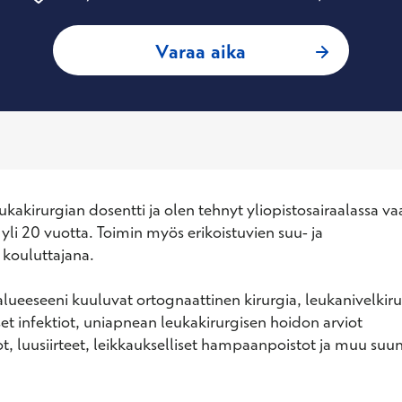
: Tero Soukka, Eri
Varaa aika
ukakirurgian dosentti ja olen tehnyt yliopistosairaalassa vaa
yli 20 vuotta. Toimin myös erikoistuvien suu- ja

 kouluttajana.

alueeseeni kuuluvat ortognaattinen kirurgia, leukanivelkirur
 infektiot, uniapnean leukakirurgisen hoidon arviot

t, luusiirteet, leikkaukselliset hampaanpoistot ja muu suun 