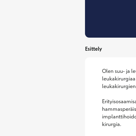
Esittely
Olen suu- ja le
leukakirurgiaa 
leukakirurgien
Erityisosaamis
hammasperäiset
implanttihoido
kirurgia.