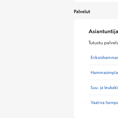
Palvelut
Asiantuntij
Tutustu palvelu
Erikoishammas
Hammasimplan
Suu- ja leukaki
Vaativa hampa