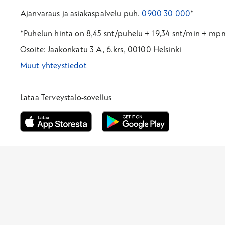
Ajanvaraus ja asiakaspalvelu puh.
0900 30 000
*
*Puhelun hinta on 8,45 snt/puhelu + 19,34 snt/min + m
Osoite: Jaakonkatu 3 A, 6.krs, 00100 Helsinki
Muut yhteystiedot
*Puhelun hinta on 8,35 snt/puhelu + 19,33 snt/min + mpm/
*Puhelun hinta on matkapuhelinliittymästä 8,35 snt/puhelu 
Lataa Terveystalo-sovellus
Avautuu uuteen ikkunaan
Avautuu uuteen ikkunaan
Henkilöasiakkaat
Hinnasto