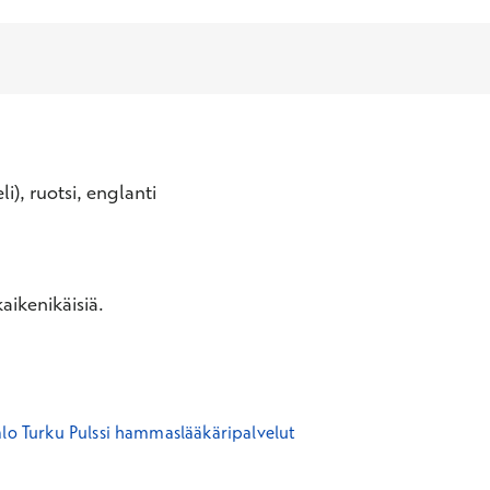
li), ruotsi, englanti
aikenikäisiä.
alo Turku Pulssi hammaslääkäripalvelut