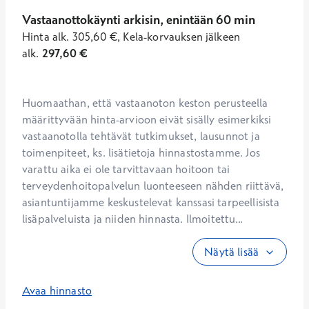
Vastaanottokäynti arkisin, enintään 60 min
Hinta
alk.
305,60
€
,
Kela-korvauksen jälkeen
alk.
297,60
€
Huomaathan, että vastaanoton keston perusteella 
määrittyvään hinta-arvioon eivät sisälly esimerkiksi 
vastaanotolla tehtävät tutkimukset, lausunnot ja 
toimenpiteet, ks. lisätietoja hinnastostamme. Jos 
varattu aika ei ole tarvittavaan hoitoon tai 
terveydenhoitopalvelun luonteeseen nähden riittävä, 
asiantuntijamme keskustelevat kanssasi tarpeellisista 
lisäpalveluista ja niiden hinnasta. Ilmoitettu...
Näytä lisää
Avaa hinnasto