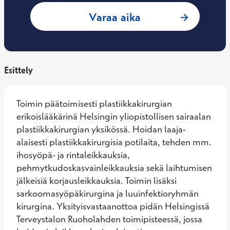
: Juho Salo, Plasti
Varaa aika
Esittely
Toimin päätoimisesti plastiikkakirurgian 
erikoislääkärinä Helsingin yliopistollisen sairaalan 
plastiikkakirurgian yksikössä. Hoidan laaja-
alaisesti plastiikkakirurgisia potilaita, tehden mm. 
ihosyöpä- ja rintaleikkauksia, 
pehmytkudoskasvainleikkauksia sekä laihtumisen 
jälkeisiä korjausleikkauksia. Toimin lisäksi 
sarkoomasyöpäkirurgina ja luuinfektioryhmän 
kirurgina. Yksityisvastaanottoa pidän Helsingissä 
Terveystalon Ruoholahden toimipisteessä, jossa 