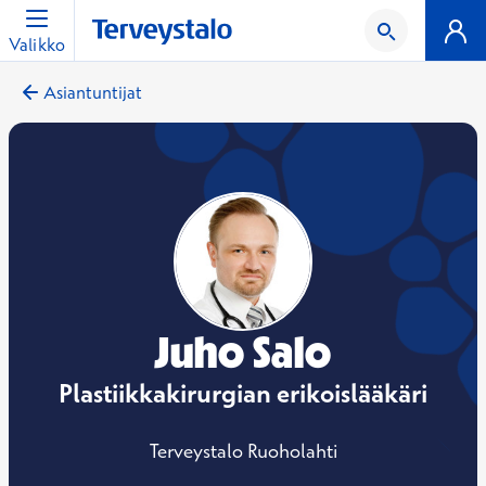
Valikko
Asiantuntijat
Juho Salo
Plastiikkakirurgian erikoislääkäri
Terveystalo Ruoholahti