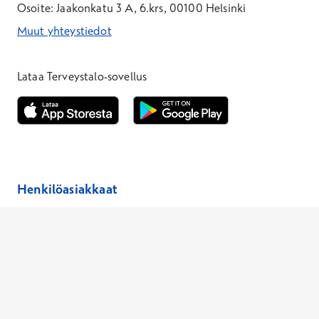
Osoite: Jaakonkatu 3 A, 6.krs, 00100 Helsinki
Muut yhteystiedot
*Puhelun hinta on 8,35 snt/puhelu + 19,33 snt/min + mpm/pvm
*Puhelun hinta on matkapuhelinliittymästä 8,35 snt/puhelu + 
Lataa Terveystalo-sovellus
Avautuu uuteen ikkunaan
Avautuu uuteen ikkunaan
Henkilöasiakkaat
Hinnasto
Ajanvaraus
Toimipaikat