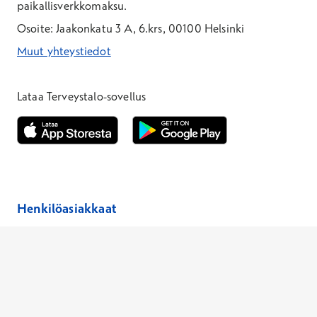
paikallisverkkomaksu.
Osoite: Jaakonkatu 3 A, 6.krs, 00100 Helsinki
Muut yhteystiedot
*Puhelun hinta on 8,35 snt/puhelu + 19,33 snt/min + mpm/pvm
*Puhelun hinta on matkapuhelinliittymästä 8,35 snt/puhelu + 
Lataa Terveystalo-sovellus
Avautuu uuteen ikkunaan
Avautuu uuteen ikkunaan
Henkilöasiakkaat
Hinnasto
Ajanvaraus