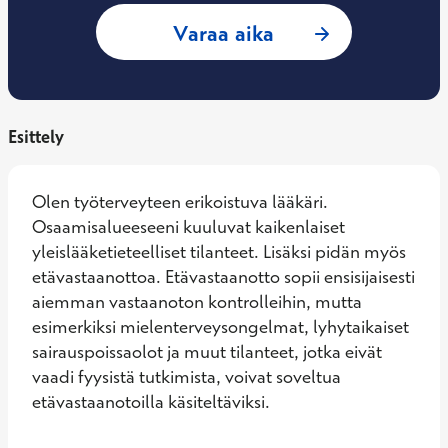
: Daniel Seppälä, 
Varaa aika
Esittely
Olen työterveyteen erikoistuva lääkäri. 
Osaamisalueeseeni kuuluvat kaikenlaiset 
yleislääketieteelliset tilanteet. Lisäksi pidän myös 
etävastaanottoa. Etävastaanotto sopii ensisijaisesti 
aiemman vastaanoton kontrolleihin, mutta 
esimerkiksi mielenterveysongelmat, lyhytaikaiset 
sairauspoissaolot ja muut tilanteet, jotka eivät 
vaadi fyysistä tutkimista, voivat soveltua 
etävastaanotoilla käsiteltäviksi.