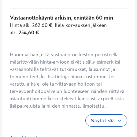
Vastaanottokäynti arkisin, enintään 60 min
Hinta
alk.
262,60
€
,
Kela-korvauksen jälkeen
alk.
254,60
€
Huomaathan, että vastaanoton keston perusteella 
määrittyvään hinta-arvioon eivät sisälly esimerkiksi 
vastaanotolla tehtävät tutkimukset, lausunnot ja 
toimenpiteet, ks. lisätietoja hinnastostamme. Jos 
varattu aika ei ole tarvittavaan hoitoon tai 
terveydenhoitopalvelun luonteeseen nähden riittävä, 
asiantuntijamme keskustelevat kanssasi tarpeellisista 
lisäpalveluista ja niiden hinnasta. Ilmoitettu...
Näytä lisää