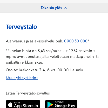
Takaisin ylös
Ajanvaraus ja asiakaspalvelu puh.
0900 30 000
*
*Puhelun hinta on 8,45 snt/puhelu + 19,34 snt/min +
mpm/pvm.
Jonotusajalta veloitetaan matkapuhelin- tai
paikallisverkkomaksu.
Osoite: Jaakonkatu 3 A, 6.krs, 00100 Helsinki
Muut yhteystiedot
*Puhelun hinta on 8,35 snt/puhelu + 19,33 snt/min + mpm/pvm
*Puhelun hinta on matkapuhelinliittymästä 8,35 snt/puhelu + 
Lataa Terveystalo-sovellus