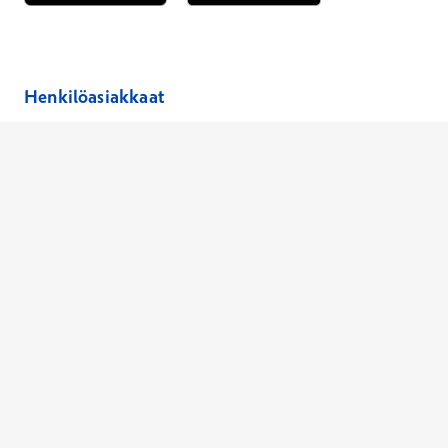
Avautuu uuteen ikkunaan
Avautuu uuteen ikkunaan
Henkilöasiakkaat
Hinnasto
Ajanvaraus
Toimipaikat
Asiantuntijat
Anna palautetta
Ajan peruutus