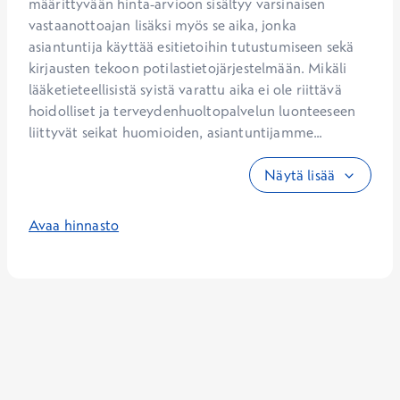
määrittyvään hinta-arvioon sisältyy varsinaisen 
vastaanottoajan lisäksi myös se aika, jonka 
asiantuntija käyttää esitietoihin tutustumiseen sekä 
kirjausten tekoon potilastietojärjestelmään. Mikäli 
lääketieteellisistä syistä varattu aika ei ole riittävä 
hoidolliset ja terveydenhuoltopalvelun luonteeseen 
liittyvät seikat huomioiden, asiantuntijamme...
Näytä lisää
Avaa hinnasto