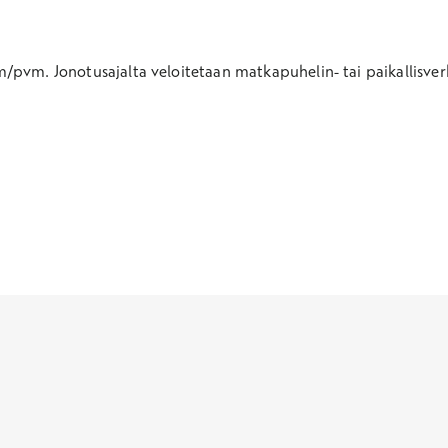
pm/pvm.
Jonotusajalta veloitetaan matkapuhelin- tai paikallisv
pvm. Jonotusajalta veloitetaan matkapuhelin- tai paikallisverkk
+ 19,33 snt/min ja lankaliittymästä 8,35 snt/puhelu + 3,20 snt/m
Työnantajat
Tutustu työterveyspalveluih