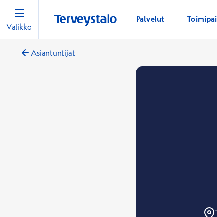
Palvelut
Toimipa
Valikko
Asiantuntijat