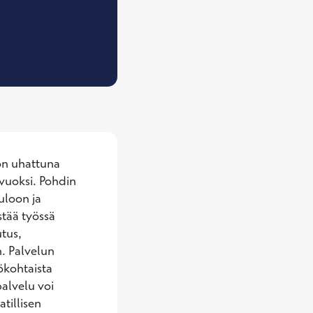
, Työkykyvalmentaja (sos.at)
on uhattuna 
vuoksi. Pohdin 
loon ja 
stää työssä 
tus, 
 Palvelun 
kohtaista 
alvelu voi 
illisen 