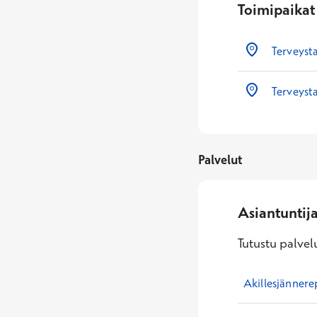
Toimipaikat
Terveysta
Terveyst
Palvelut
Asiantuntij
Tutustu palvelu
Akillesjännere