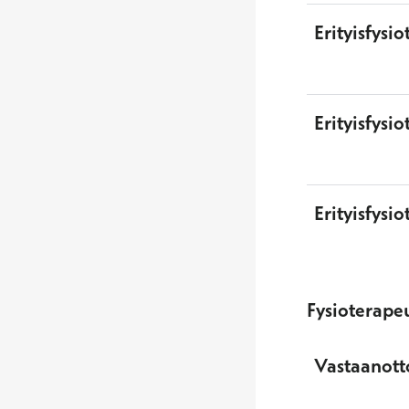
Erityisfysi
Erityisfysi
Erityisfysi
Fysioterapeu
Vastaanott