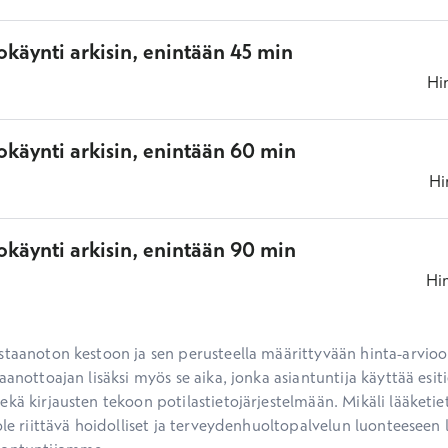
käynti arkisin, enintään 45 min
Hi
okäynti arkisin, enintään 60 min
Hi
okäynti arkisin, enintään 90 min
Hi
staanoton kestoon ja sen perusteella määrittyvään hinta-arvioon
aanottoajan lisäksi myös se aika, jonka asiantuntija käyttää esiti
kä kirjausten tekoon potilastietojärjestelmään. Mikäli lääketietee
ole riittävä hoidolliset ja terveydenhuoltopalvelun luonteeseen li