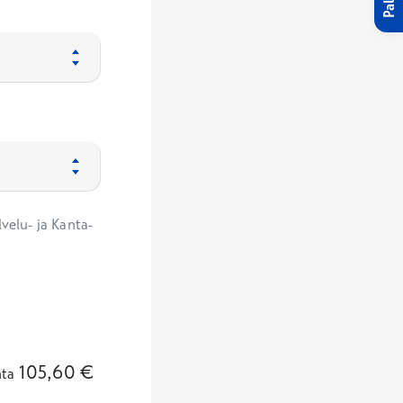
velu- ja Kanta-
105,60
€
nta