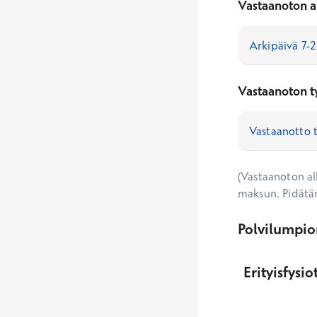
Vastaanoton a
Vastaanoton t
(Vastaanoton alk
maksun. Pidätä
Polvilumpion
Erityisfysi