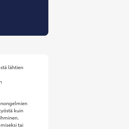
Työfysioterapeutti, fysioterapeutti
tä lähtien 
 
linongelmien 
yöstä kuin 
 ihminen. 
iseksi tai 