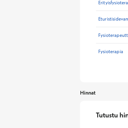
Erityisfysioter
Eturistisideva
Fysioterapeutt
Fysioterapia
Hinnat
Tutustu hi