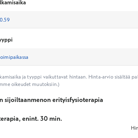
lkamisaika
yyppi
amisaika ja tyyppi vaikuttavat hintaan. Hinta-arvio sisältää pal
mme oikeudet muutoksiin.)
 sijoiltaanmenon erityisfysioterapia
oterapia, enint. 30 min.
Hi