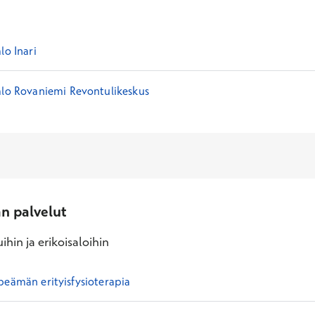
lo Inari
alo Rovaniemi Revontulikeskus
an palvelut
ihin ja erikoisaloihin
peämän erityisfysioterapia