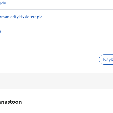
apia
mman erityisfysioterapia
i
Näytä
nnastoon