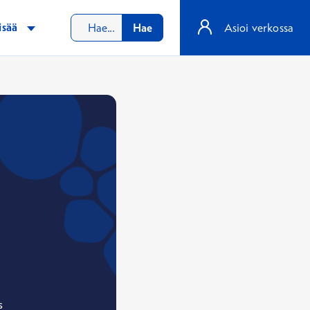
isää
Hae
Asioi verkossa
s