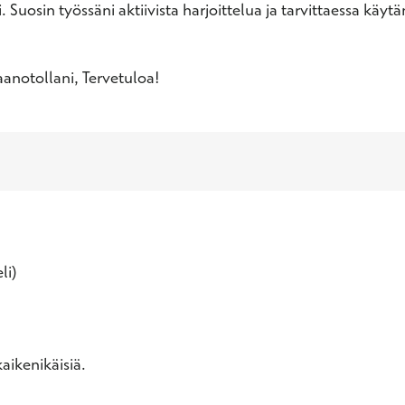
. Suosin työssäni aktiivista harjoittelua ja tarvittaessa käyt
anotollani, Tervetuloa!
li)
aikenikäisiä.