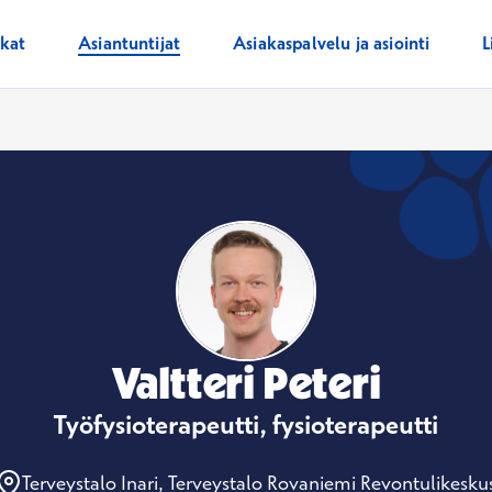
ikat
Asiantuntijat
Asiakaspalvelu ja asiointi
L
Valtteri Peteri
Työfysioterapeutti, fysioterapeutti
Terveystalo Inari, Terveystalo Rovaniemi Revontulikesku