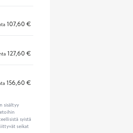
107,60
€
nta
127,60
€
nta
156,60
€
nta
 sisältyy 
etoihin 
llisistä syistä 
ittyvät seikat 