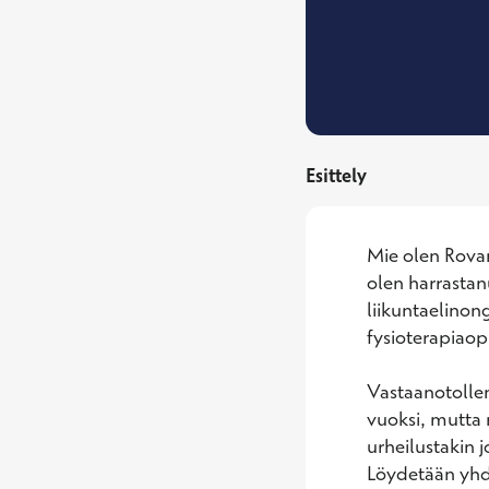
Esittely
Mie olen Rovani
olen harrastanu
liikuntaelinon
fysioterapiaopi
Vastaanotollen
vuoksi, mutta m
urheilustakin j
Löydetään yhde