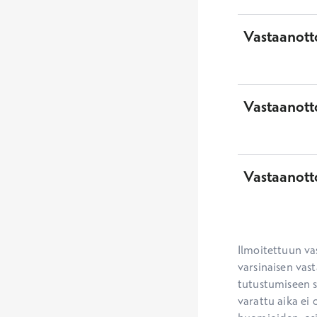
Vastaanotto
Vastaanott
Vastaanott
Ilmoitettuun va
varsinaisen vast
tutustumiseen se
varattu aika ei 