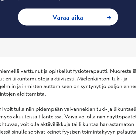
: Valtteri Peteri, 
Varaa aika
emellä varttunut ja opiskellut fysioterapeutti. Nuoresta iäs
t eri liikuntamuotoja aktiivisesti. Mielenkiintoni tuki- ja 
gelmiin ja ihmisten auttamiseen on syntynyt jo paljon ennen
ntojen aloittamista. 

i voit tulla niin pidempään vaivanneiden tuki- ja liikuntae
yös akuuteissa tilanteissa. Vaiva voi olla niin näyttöpäätet
ohtuvaa, voit olla aktiiviliikkuja tai liikuntaa harrastamaton
ssä sinulle sopivat keinot fyysisen toimintakyvyn palauttam