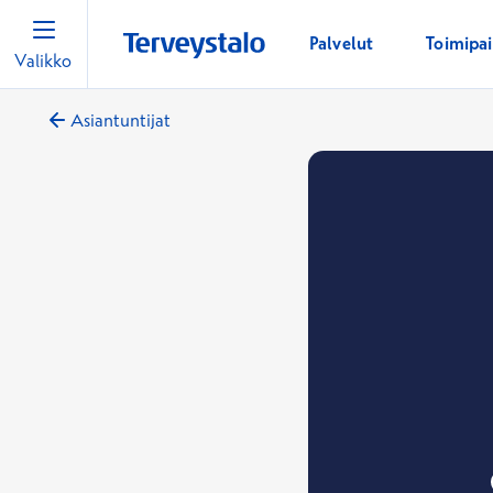
Palvelut
Toimipa
Valikko
Asiantuntijat