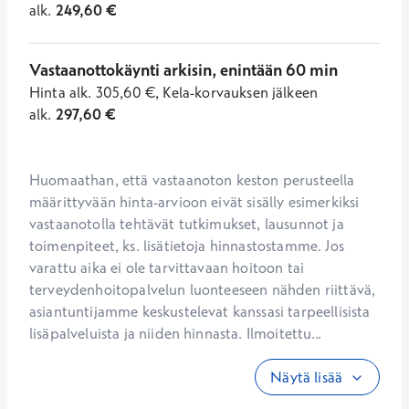
alk.
249,60
€
Vastaanottokäynti arkisin, enintään 60 min
Hinta
alk.
305,60
€
,
Kela-korvauksen jälkeen
alk.
297,60
€
Huomaathan, että vastaanoton keston perusteella 
määrittyvään hinta-arvioon eivät sisälly esimerkiksi 
vastaanotolla tehtävät tutkimukset, lausunnot ja 
toimenpiteet, ks. lisätietoja hinnastostamme. Jos 
varattu aika ei ole tarvittavaan hoitoon tai 
terveydenhoitopalvelun luonteeseen nähden riittävä, 
asiantuntijamme keskustelevat kanssasi tarpeellisista 
lisäpalveluista ja niiden hinnasta. Ilmoitettu...
Näytä lisää