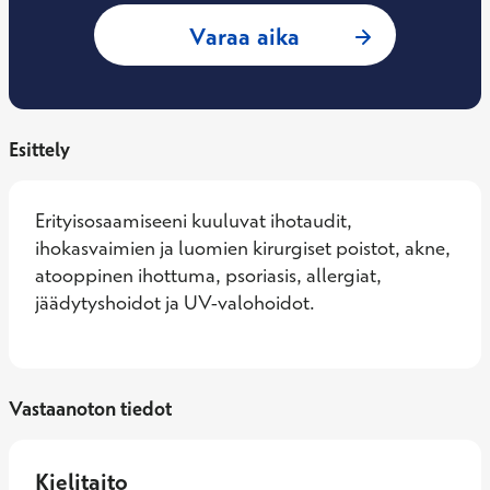
: Kari Paukkonen, 
Varaa aika
Esittely
Erityisosaamiseeni kuuluvat ihotaudit, 
ihokasvaimien ja luomien kirurgiset poistot, akne, 
atooppinen ihottuma, psoriasis, allergiat, 
jäädytyshoidot ja UV-valohoidot.
Vastaanoton tiedot
Kielitaito