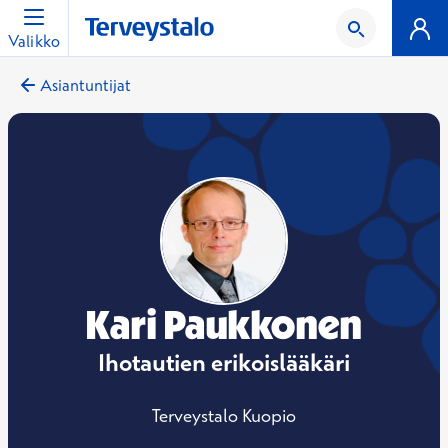
Valikko
Asiantuntijat
Kari Paukkonen
Ihotautien erikoislääkäri
Terveystalo Kuopio