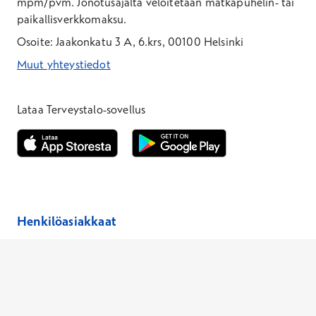
mpm/pvm.
Jonotusajalta veloitetaan matkapuhelin- tai
paikallisverkkomaksu.
Osoite: Jaakonkatu 3 A, 6.krs, 00100 Helsinki
Muut yhteystiedot
*Puhelun hinta on 8,35 snt/puhelu + 19,33 snt/min + mpm/pvm
*Puhelun hinta on matkapuhelinliittymästä 8,35 snt/puhelu + 
Lataa Terveystalo-sovellus
Avautuu uuteen ikkunaan
Avautuu uuteen ikkunaan
Henkilöasiakkaat
Hinnasto
Ajanvaraus