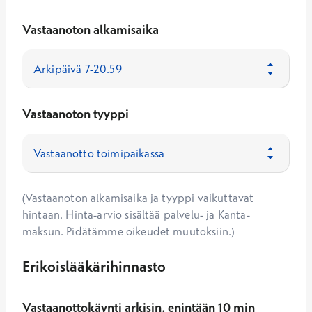
Vastaanoton alkamisaika
Vastaanoton tyyppi
(Vastaanoton alkamisaika ja tyyppi vaikuttavat
hintaan. Hinta-arvio sisältää palvelu- ja Kanta-
maksun. Pidätämme oikeudet muutoksiin.)
Erikoislääkärihinnasto
Vastaanottokäynti arkisin, enintään 10 min