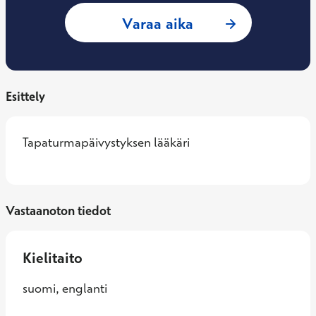
: Juha Partanen, O
Varaa aika
Esittely
Tapaturmapäivystyksen lääkäri
Vastaanoton tiedot
Kielitaito
suomi, englanti