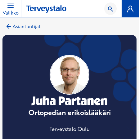
Valikko
Asiantuntijat
Juha Partanen
Ortopedian erikoislääkäri
Terveystalo Oulu