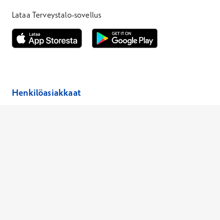
Lataa Terveystalo-sovellus
Avautuu uuteen ikkunaan
Avautuu uuteen ikkunaan
Henkilöasiakkaat
Hinnasto
Ajanvaraus
Toimipaikat
Asiantuntijat