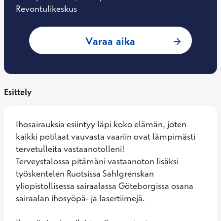
Revontulikeskus
: Jenna Pakka, Iho
Varaa aika
Esittely
Ihosairauksia esiintyy läpi koko elämän, joten 
kaikki potilaat vauvasta vaariin ovat lämpimästi 
tervetulleita vastaanotolleni!

Terveystalossa pitämäni vastaanoton lisäksi 
työskentelen Ruotsissa Sahlgrenskan 
yliopistollisessa sairaalassa Göteborgissa osana 
sairaalan ihosyöpä- ja lasertiimejä.
