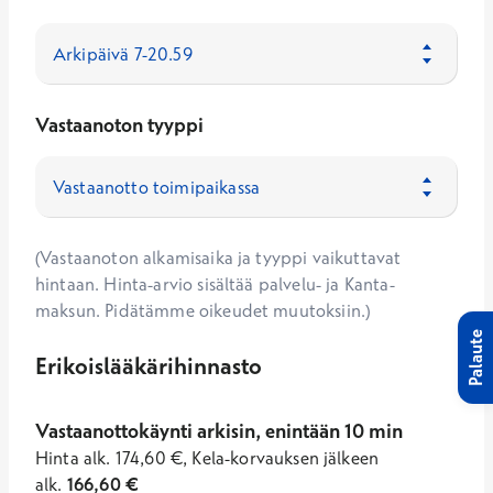
Vastaanoton tyyppi
(Vastaanoton alkamisaika ja tyyppi vaikuttavat
hintaan. Hinta-arvio sisältää palvelu- ja Kanta-
maksun. Pidätämme oikeudet muutoksiin.)
Palaute
Erikoislääkärihinnasto
Vastaanottokäynti arkisin, enintään 10 min
Hinta
alk.
174,60
€
,
Kela-korvauksen jälkeen
alk.
166,60
€