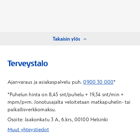
Takaisin ylös
Ajanvaraus ja asiakaspalvelu puh.
0900 30 000
*
*Puhelun hinta on 8,45 snt/puhelu + 19,34 snt/min +
mpm/pvm.
Jonotusajalta veloitetaan matkapuhelin- tai
paikallisverkkomaksu.
Osoite: Jaakonkatu 3 A, 6.krs, 00100 Helsinki
Muut yhteystiedot
*Puhelun hinta on 8,35 snt/puhelu + 19,33 snt/min + mpm/pvm
*Puhelun hinta on matkapuhelinliittymästä 8,35 snt/puhelu + 