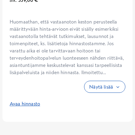
alk.
359,60
€
Huomaathan, että vastaanoton keston perusteella 
määrittyvään hinta-arvioon eivät sisälly esimerkiksi 
vastaanotolla tehtävät tutkimukset, lausunnot ja 
toimenpiteet, ks. lisätietoja hinnastostamme. Jos 
varattu aika ei ole tarvittavaan hoitoon tai 
terveydenhoitopalvelun luonteeseen nähden riittävä, 
asiantuntijamme keskustelevat kanssasi tarpeellisista 
lisäpalveluista ja niiden hinnasta. Ilmoitettu...
Näytä lisää
Avaa hinnasto