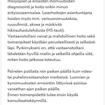
Ihosyöpien ja erilaisten ihomuutosten 
diagnosointi ja hoito onkin minun 
erityisosaamisalaa. Laserhoitojen asiantuntijana 
hoidan myös mm. verisuonimuutoksia, 
ruusufinniä, aknea ja märkivää 
hikirauhastulehdusta (HS-tauti).

Vastaanotollani vaivat ja mahdollinen hoito sekä 
toimenpiteet käydään perusteellisesti ja selkeästi 
läpi. Pyrkimykseni on, että vastaanotoltani 
lähdetään hyvillä mielin ja selkeillä ohjeilla siitä, 
miten hoito jatkossa toteutuu.

Palvelen potilaita niin paikan päällä kuin video- 
tai puhelinvastaanoton merkeissä. Luomien ja 
kynsimuutosten arviointiin liittyvissä asioissa 
varaathan ajan paikan päälle.

Ennen toimenpidettä tulee ensin käydä 
konsultaatiokäynnillä.