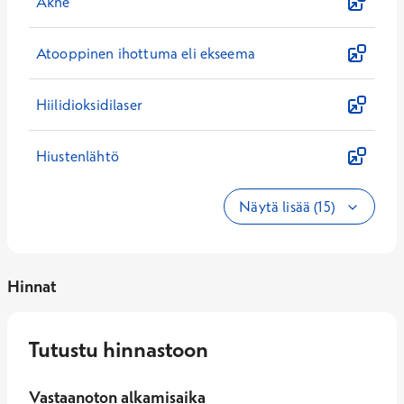
Akne
Atooppinen ihottuma eli ekseema
Hiilidioksidilaser
Hiustenlähtö
Näytä lisää (15)
Hinnat
Tutustu hinnastoon
Vastaanoton alkamisaika