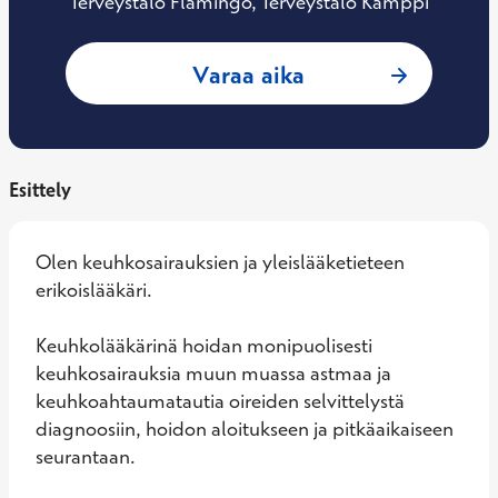
Terveystalo Flamingo, Terveystalo Kamppi
: Jaana Pajula, Ke
Varaa aika
Esittely
Olen keuhkosairauksien ja yleislääketieteen 
erikoislääkäri.

Keuhkolääkärinä hoidan monipuolisesti 
keuhkosairauksia muun muassa astmaa ja 
keuhkoahtaumatautia oireiden selvittelystä 
diagnoosiin, hoidon aloitukseen ja pitkäaikaiseen 
seurantaan.
