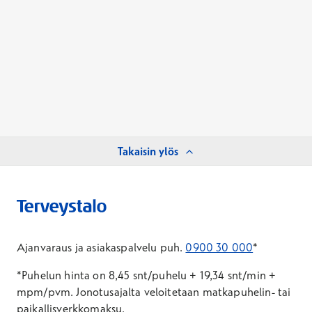
Takaisin ylös
Ajanvaraus ja asiakaspalvelu puh.
0900 30 000
*
*Puhelun hinta on 8,45 snt/puhelu + 19,34 snt/min +
mpm/pvm.
Jonotusajalta veloitetaan matkapuhelin- tai
paikallisverkkomaksu.