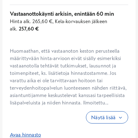
Vastaanottokäynti arkisin, enintään 60 min
Hinta
alk.
265,60
€
,
Kela-korvauksen jälkeen
alk.
257,60
€
Huomaathan, että vastaanoton keston perusteella 
määrittyvään hinta-arvioon eivät sisälly esimerkiksi 
vastaanotolla tehtävät tutkimukset, lausunnot ja 
toimenpiteet, ks. lisätietoja hinnastostamme. Jos 
varattu aika ei ole tarvittavaan hoitoon tai 
terveydenhoitopalvelun luonteeseen nähden riittävä, 
asiantuntijamme keskustelevat kanssasi tarpeellisista 
lisäpalveluista ja niiden hinnasta. Ilmoitettu...
Näytä lisää
Avaa hinnasto