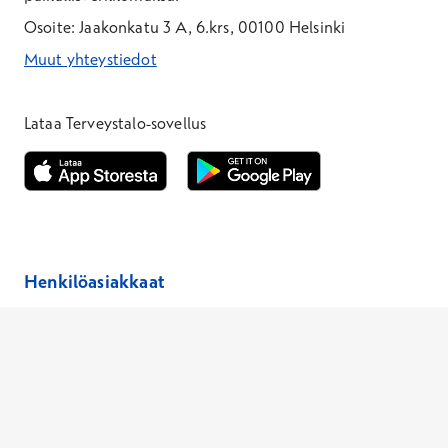
Osoite: Jaakonkatu 3 A, 6.krs, 00100 Helsinki
Muut yhteystiedot
*Puhelun hinta on 8,35 snt/puhelu + 19,33 snt/min + mpm/pvm
*Puhelun hinta on matkapuhelinliittymästä 8,35 snt/puhelu + 
Lataa Terveystalo-sovellus
Avautuu uuteen ikkunaan
Avautuu uuteen ikkunaan
Henkilöasiakkaat
Hinnasto
Ajanvaraus
Toimipaikat