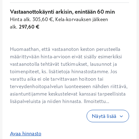
Vastaanottokäynti arkisin, enintään 60 min
Hinta
alk.
305,60
€
,
Kela-korvauksen jälkeen
alk.
297,60
€
Huomaathan, että vastaanoton keston perusteella 
määrittyvään hinta-arvioon eivät sisälly esimerkiksi 
vastaanotolla tehtävät tutkimukset, lausunnot ja 
toimenpiteet, ks. lisätietoja hinnastostamme. Jos 
varattu aika ei ole tarvittavaan hoitoon tai 
terveydenhoitopalvelun luonteeseen nähden riittävä, 
asiantuntijamme keskustelevat kanssasi tarpeellisista 
lisäpalveluista ja niiden hinnasta. Ilmoitettu...
Näytä lisää
Avaa hinnasto