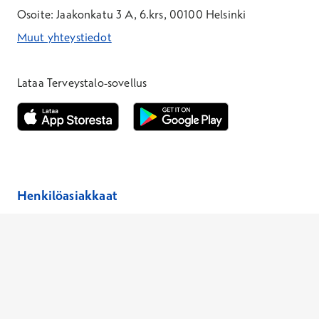
Osoite: Jaakonkatu 3 A, 6.krs, 00100 Helsinki
Muut yhteystiedot
*Puhelun hinta on 8,35 snt/puhelu + 19,33 snt/min + mpm/pvm
*Puhelun hinta on matkapuhelinliittymästä 8,35 snt/puhelu + 
Lataa Terveystalo-sovellus
Avautuu uuteen ikkunaan
Avautuu uuteen ikkunaan
Henkilöasiakkaat
Hinnasto
Ajanvaraus
Toimipaikat