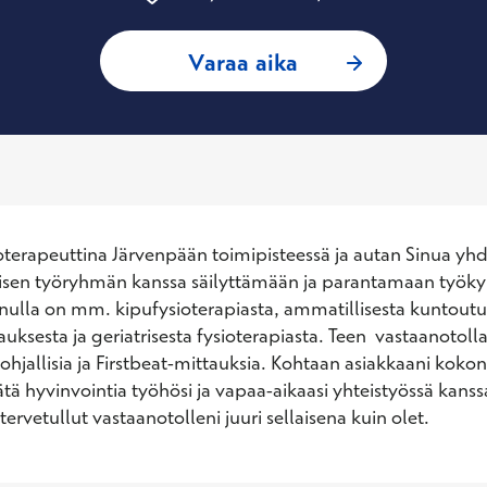
: Eeva Murtonen, T
Varaa aika
oterapeuttina Järvenpään toimipisteessä ja autan Sinua yhd
sen työryhmän kanssa säilyttämään ja parantamaan työkyk
lla on mm. kipufysioterapiasta, ammatillisesta kuntoutuk
ksesta ja geriatrisesta fysioterapiasta. Teen  vastaanotolla
jallisia ja Firstbeat-mittauksia. Kohtaan asiakkaani kokonai
ätä hyvinvointia työhösi ja vapaa-aikaasi yhteistyössä kanssa
tervetullut vastaanotolleni juuri sellaisena kuin olet.