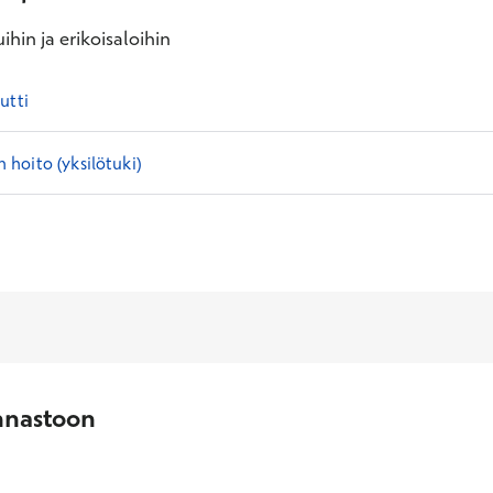
ihin ja erikoisaloihin
utti
hoito (yksilötuki)
nnastoon