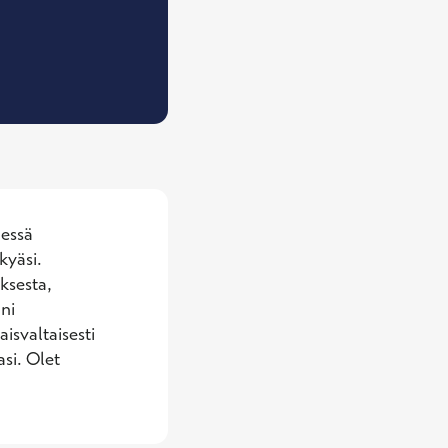
yöfysioterapeutti
essä 
yäsi. 
sesta, 
ni 
svaltaisesti 
si. Olet 