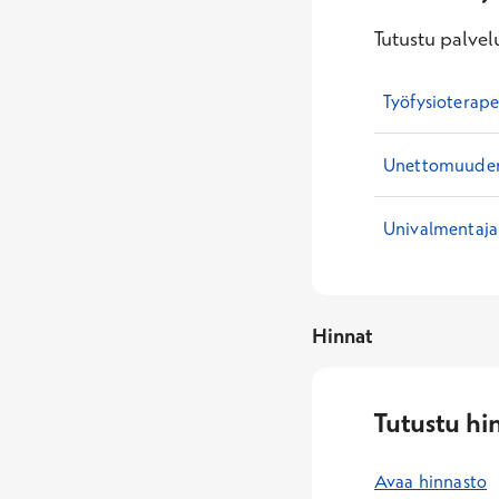
Tutustu palvelu
Työfysioterape
Unettomuuden 
Univalmentaja
Hinnat
Tutustu hi
Avaa hinnasto