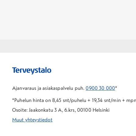
Ajanvaraus ja asiakaspalvelu puh.
0900 30 000
*
*Puhelun hinta on 8,45 snt/puhelu + 19,34 snt/min + m
Osoite: Jaakonkatu 3 A, 6.krs, 00100 Helsinki
Muut yhteystiedot
*Puhelun hinta on 8,35 snt/puhelu + 19,33 snt/min + mpm/
*Puhelun hinta on matkapuhelinliittymästä 8,35 snt/puhelu 