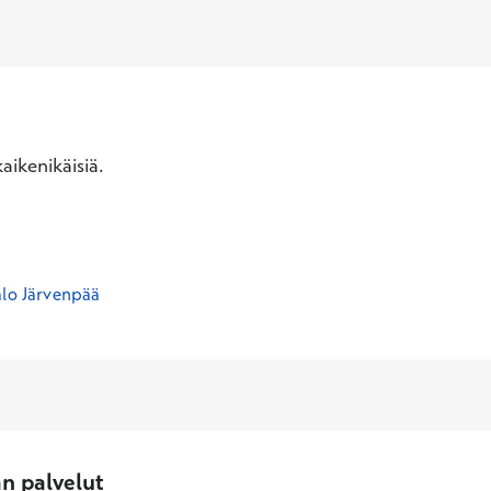
aikenikäisiä.
alo Järvenpää
an palvelut