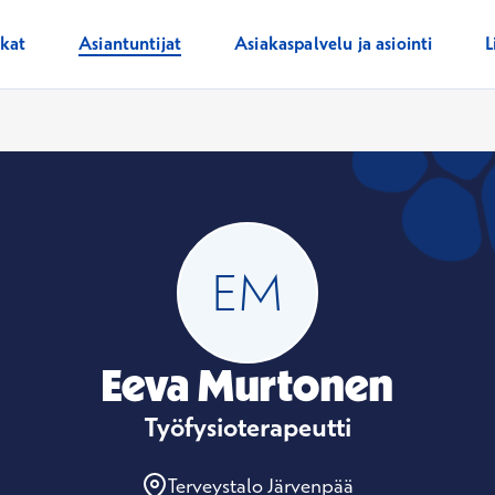
ikat
Asiantuntijat
Asiakaspalvelu ja asiointi
L
Eeva Murtonen
Työfysioterapeutti
Terveystalo Järvenpää