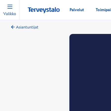
Palvelut
Toimipa
Valikko
Asiantuntijat