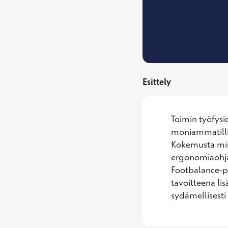
Esittely
Toimin työfysi
moniammatilli
Kokemusta minu
ergonomiaohjau
Footbalance-poh
tavoitteena lis
sydämellisesti 