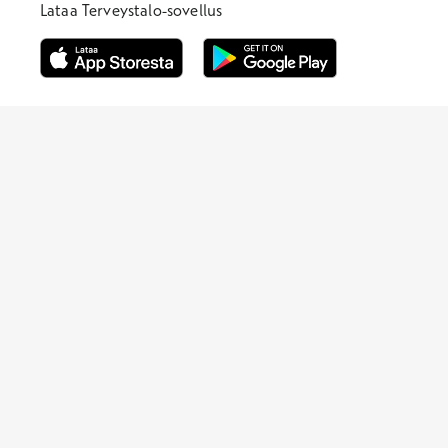
Lataa Terveystalo-sovellus
Avautuu uuteen ikkunaan
Avautuu uuteen ikkunaan
Henkilöasiakkaat
Hinnasto
Ajanvaraus
Toimipaikat
Asiantuntijat
Anna palautetta