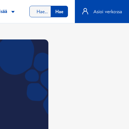
isää
Hae
Asioi verkossa