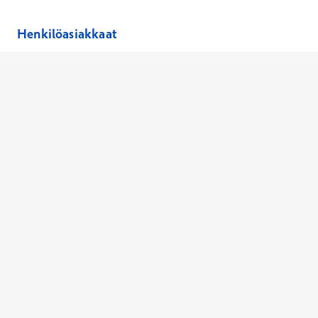
Henkilöasiakkaat
Hinnasto
Ajanvaraus
Toimipaikat
Asiantuntijat
Anna palautetta
Ajan peruutus
Kaikki palvelut