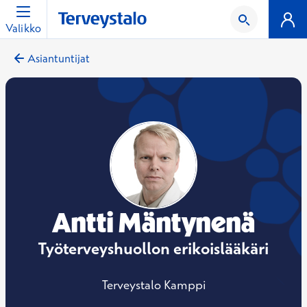
Valikko
Asiantuntijat
Antti Mäntynenä
Työterveyshuollon erikoislääkäri
Terveystalo Kamppi