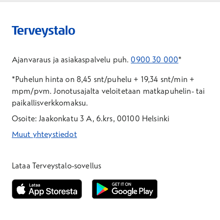
Ajanvaraus ja asiakaspalvelu puh.
0900 30 000
*
*Puhelun hinta on 8,45 snt/puhelu + 19,34 snt/min +
mpm/pvm.
Jonotusajalta veloitetaan matkapuhelin- tai
paikallisverkkomaksu.
Osoite: Jaakonkatu 3 A, 6.krs, 00100 Helsinki
Muut yhteystiedot
*Puhelun hinta on 8,35 snt/puhelu + 19,33 snt/min + mpm/pvm
*Puhelun hinta on matkapuhelinliittymästä 8,35 snt/puhelu + 
Lataa Terveystalo-sovellus
Avautuu uuteen ikkunaan
Avautuu uuteen ikkunaan