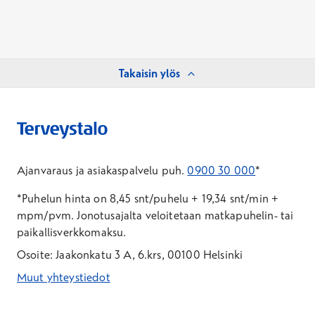
Takaisin ylös
Ajanvaraus ja asiakaspalvelu puh.
0900 30 000
*
*Puhelun hinta on 8,45 snt/puhelu + 19,34 snt/min +
mpm/pvm.
Jonotusajalta veloitetaan matkapuhelin- tai
paikallisverkkomaksu.
Osoite: Jaakonkatu 3 A, 6.krs, 00100 Helsinki
Muut yhteystiedot
*Puhelun hinta on 8,35 snt/puhelu + 19,33 snt/min + mpm/pvm
*Puhelun hinta on matkapuhelinliittymästä 8,35 snt/puhelu + 