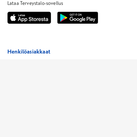
Lataa Terveystalo-sovellus
Avautuu uuteen ikkunaan
Avautuu uuteen ikkunaan
Henkilöasiakkaat
Hinnasto
Ajanvaraus
Toimipaikat
Asiantuntijat
Anna palautetta