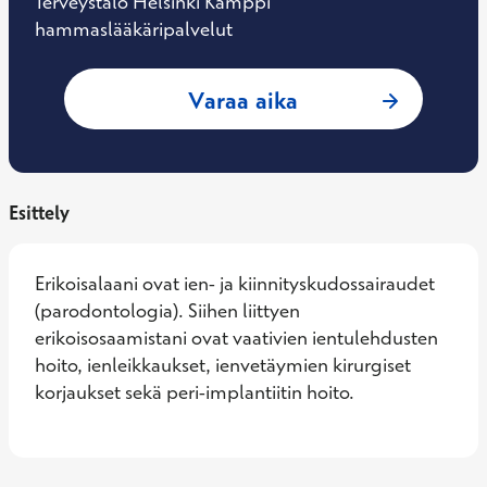
Terveystalo Helsinki Kamppi
hammaslääkäripalvelut
: Anneli Lehto, E
Varaa aika
Esittely
Erikoisalaani ovat ien- ja kiinnityskudossairaudet 
(parodontologia). Siihen liittyen 
erikoisosaamistani ovat vaativien ientulehdusten 
hoito, ienleikkaukset, ienvetäymien kirurgiset 
korjaukset sekä peri-implantiitin hoito.