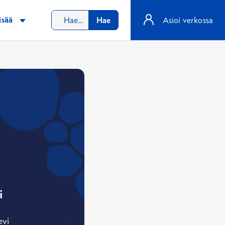
isää
Hae
Asioi verkossa
i
evi