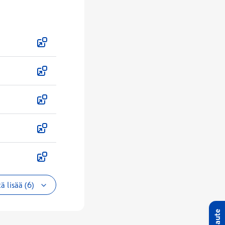
ä lisää (6)
Palaute