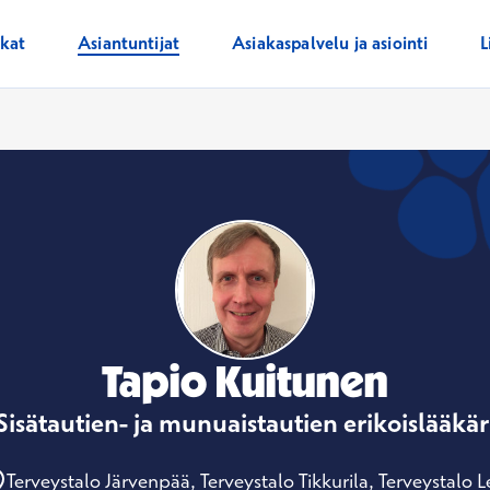
ikat
Asiantuntijat
Asiakaspalvelu ja asiointi
L
Tapio Kuitunen
Sisätautien- ja munuaistautien erikoislääkär
Terveystalo Järvenpää, Terveystalo Tikkurila, Terveystalo L