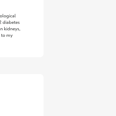
 diabetes 
n kidneys, 
 to my 