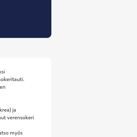
Sisätautien- ja munuaistautien erikoislääkäri
si 
keritauti. 
en 
rea) ja 
ut verensokeri 
atso myös 