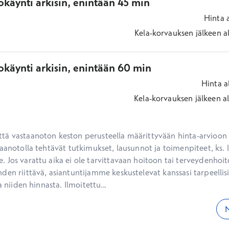
käynti arkisin, enintään 45 min
Hinta
Kela-korvauksen jälkeen
a
okäynti arkisin, enintään 60 min
Hinta
a
Kela-korvauksen jälkeen
a
ä vastaanoton keston perusteella määrittyvään hinta-arvioon ei
aanotolla tehtävät tutkimukset, lausunnot ja toimenpiteet, ks. li
 Jos varattu aika ei ole tarvittavaan hoitoon tai terveydenhoit
den riittävä, asiantuntijamme keskustelevat kanssasi tarpeellisi
a niiden hinnasta. Ilmoitettu...
N