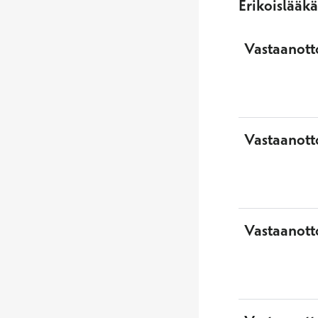
Erikoislääk
Vastaanotto
Vastaanott
Vastaanott