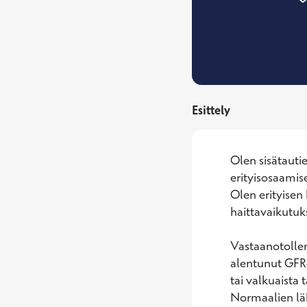
Esittely
Olen sisätautie
erityisosaamise
Olen erityisen
haittavaikutuks
Vastaanotolleni 
alentunut GFRe
tai valkuaista t
Normaalien läh