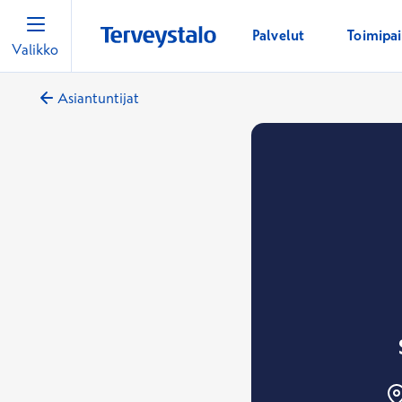
Palvelut
Toimipa
Valikko
Asiantuntijat