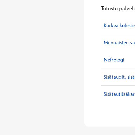
Tutustu palvelu
Korkea koleste
Munuaisten va
Nefrologi
Sisätaudit, sis
Sisätautilääkär