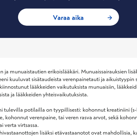
: Tapio Kuitunen, 
Varaa aika
n ja munuaistautien erikoislääkäri. Munuaissairauksien lisäk
eni kuuluvat sisätaudeista verenpainetauti ja aikuistyypin so
 kiinnostunut lääkkeiden vaikutuksista munuaisiin, lääkkeid
ista ja lääkkeiden yhteisvaikutuksista.

tulevilla potilailla on tyypillisesti: kohonnut kreatiniini (s-k
, kohonnut verenpaine, tai veren rasva arvot, sekä kohonn
ai verta virtsassa.

ivastaanottojen lisäksi etävastaanotot ovat mahdollisia, k