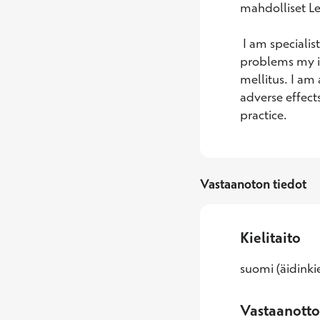
mahdolliset Le
 I am specialist in internal medicine and nephrology. In addition to nephrological 
problems my in
mellitus. I am 
adverse effect
practice.
Vastaanoton tiedot
Kielitaito
suomi (äidinkie
Vastaanotto