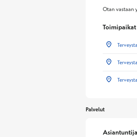
Otan vastaan yl
Toimipaikat
Terveyst
Terveysta
Terveysta
Palvelut
Asiantuntij