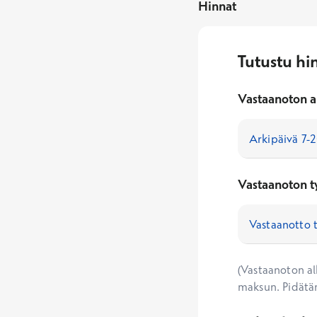
Hinnat
Tutustu hi
Vastaanoton a
Vastaanoton t
(Vastaanoton alk
maksun. Pidätä