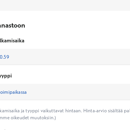
nnastoon
lkamisaika
yyppi
amisaika ja tyyppi vaikuttavat hintaan. Hinta-arvio sisältää pal
mme oikeudet muutoksiin.)