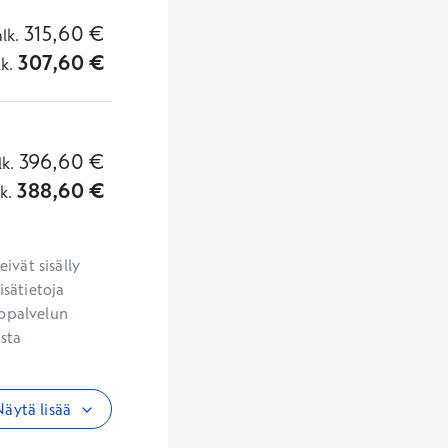
315,60
€
alk.
307,60
€
lk.
396,60
€
lk.
388,60
€
lk.
vät sisälly 
sätietoja 
opalvelun 
sta 
äytä lisää