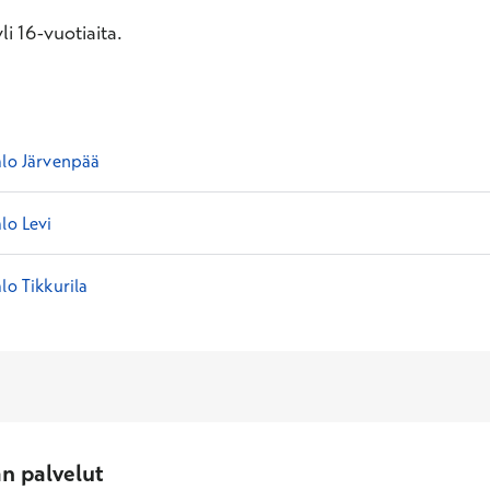
i 16-vuotiaita.
alo Järvenpää
lo Levi
lo Tikkurila
an palvelut