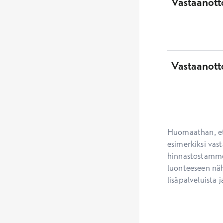
Vastaanotto
Vastaanott
Huomaathan, ett
esimerkiksi vast
hinnastostamme.
luonteeseen näh
lisäpalveluista j