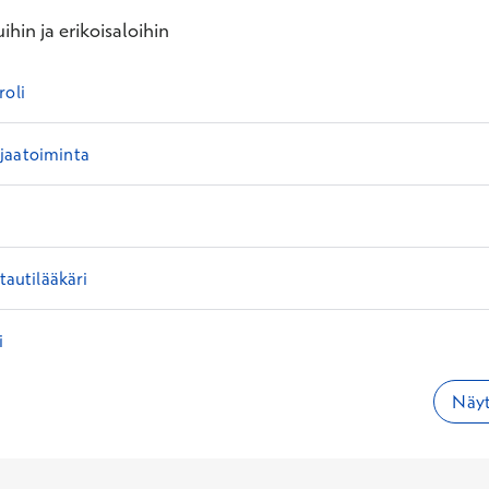
ihin ja erikoisaloihin
roli
jaatoiminta
ätautilääkäri
i
Näyt