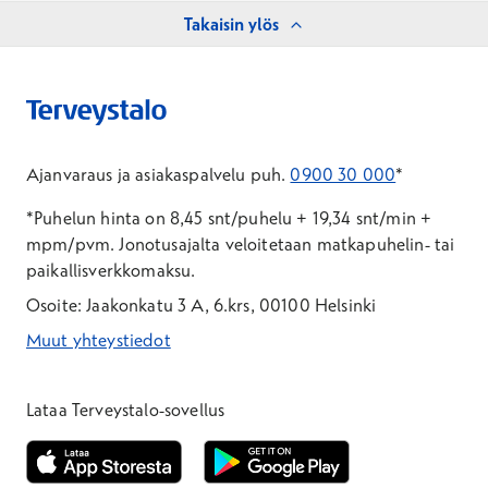
Takaisin ylös
Ajanvaraus ja asiakaspalvelu puh.
0900 30 000
*
*Puhelun hinta on 8,45 snt/puhelu + 19,34 snt/min +
mpm/pvm.
Jonotusajalta veloitetaan matkapuhelin- tai
paikallisverkkomaksu.
Osoite: Jaakonkatu 3 A, 6.krs, 00100 Helsinki
Muut yhteystiedot
*Puhelun hinta on 8,35 snt/puhelu + 19,33 snt/min + mpm/pvm
*Puhelun hinta on matkapuhelinliittymästä 8,35 snt/puhelu + 
Lataa Terveystalo-sovellus