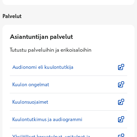
Palvelut
Asiantuntijan palvelut
Tutustu palveluihin ja erikoisaloihin
Audionomi eli kuulontutkija
Kuulon ongelmat
Kuulonsuojaimet
Kuulontutkimus ja audiogrammi
Yksilölliset korvatulpat, unitulpat ja