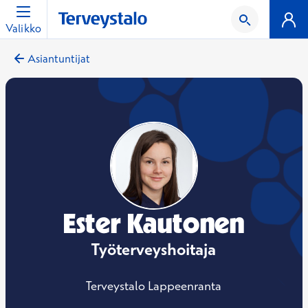
Valikko
Asiantuntijat
Ester Kautonen
Työterveyshoitaja
Terveystalo Lappeenranta