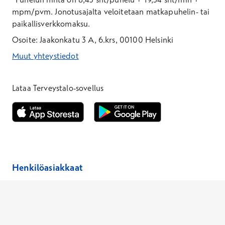
mpm/pvm.
Jonotusajalta veloitetaan matkapuhelin- tai
paikallisverkkomaksu.
Osoite: Jaakonkatu 3 A, 6.krs, 00100 Helsinki
Muut yhteystiedot
*Puhelun hinta on 8,35 snt/puhelu + 19,33 snt/min + mpm/pvm
*Puhelun hinta on matkapuhelinliittymästä 8,35 snt/puhelu + 
Lataa Terveystalo-sovellus
Avautuu uuteen ikkunaan
Avautuu uuteen ikkunaan
Henkilöasiakkaat
Hinnasto
Ajanvaraus