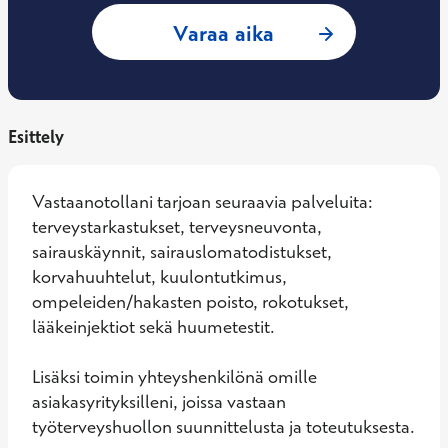
: Ester Kautonen, 
Varaa aika
Esittely
Vastaanotollani tarjoan seuraavia palveluita: 
terveystarkastukset, terveysneuvonta, 
sairauskäynnit, sairauslomatodistukset, 
korvahuuhtelut, kuulontutkimus, 
ompeleiden/hakasten poisto, rokotukset, 
lääkeinjektiot sekä huumetestit. 

Lisäksi toimin yhteyshenkilönä omille 
asiakasyrityksilleni, joissa vastaan 
työterveyshuollon suunnittelusta ja toteutuksesta.
