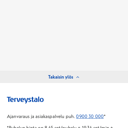
Takaisin ylös
Ajanvaraus ja asiakaspalvelu puh.
0900 30 000
*
*Puhelun hinta on 8,45 snt/puhelu + 19,34 snt/min +